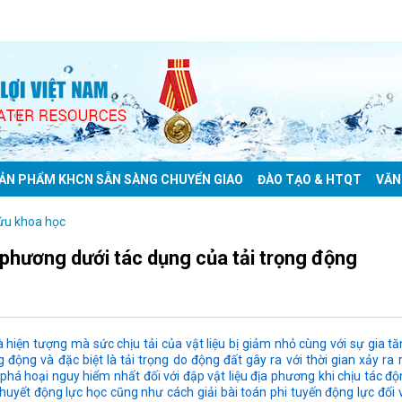
ẢN PHẨM KHCN SẴN SÀNG CHUYỂN GIAO
ĐÀO TẠO & HTQT
VĂN
ứu khoa học
a phương dưới tác dụng của tải trọng động
là hiện tượng mà sức chịu tải của vật liệu bị giảm nhỏ cùng với sự gia t
 động và đặc biệt là tải trọng do động đất gây ra với thời gian xảy ra 
há hoại nguy hiểm nhất đối với đập vật liệu địa phương khi chịu tác đ
thuyết động lực học cũng như cách giải bài toán phi tuyến động lực đối 