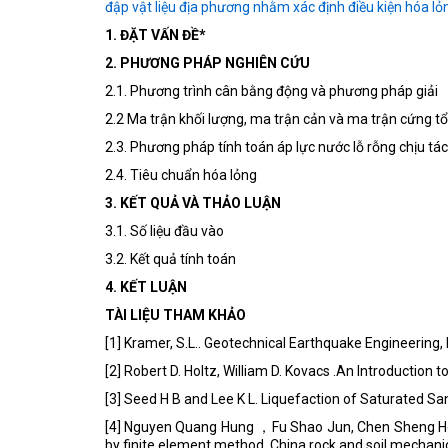
đập vật liệu địa phương nhằm xác định điều kiện hóa lỏn
1. ĐẶT VẤN ĐỀ*
2. PHƯƠNG PHÁP NGHIÊN CỨU
2.1. Phương trình cân bằng động và phương pháp giải
2.2 Ma trận khối lượng, ma trận cản và ma trận cứng t
2.3. Phương pháp tính toán áp lực nước lỗ rỗng chịu tá
2.4. Tiêu chuẩn hóa lỏng
3. KẾT QUẢ VÀ THẢO LUẬN
3.1. Số liệu đầu vào
3.2. Kết quả tính toán
4. KẾT LUẬN
TÀI LIỆU THAM KHẢO
[1] Kramer, S.L.. Geotechnical Earthquake Engineering, 
[2] Robert D. Holtz, William D. Kovacs .An Introduction 
[3] Seed H B and Lee K L. Liquefaction of Saturated S
[4] Nguyen Quang Hung ，Fu Shao Jun, Chen Sheng Hon
by finite element method. China rock and soil mechani