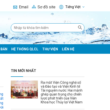
Email
Sơ đồ site
Tiếng Việt
 BẢN
HỆ THỐNG QLCL
THƯ VIỆN
LIÊN HỆ
TIN MỚI NHẤT
Ra mắt Viện Công nghệ số
và Đào tạo và Viện Kinh tế
Tài nguyên nước: Hai mảnh
ăng
ghép quan trọng cho chiến
lược phát triển của Viện
rất
Khoa học Thủy lợi Việt Nam
ộng
với