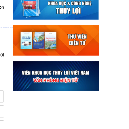
ion
_______________
ỢI