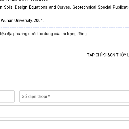
 Soils: Design Equations and Curves. Geotechnical Special Publicat
 Wuhan University. 2004.
________________________________________________________
liệu địa phương dưới tác dụng của tải trọng động
TẠP CHÍ KH&CN THỦY L