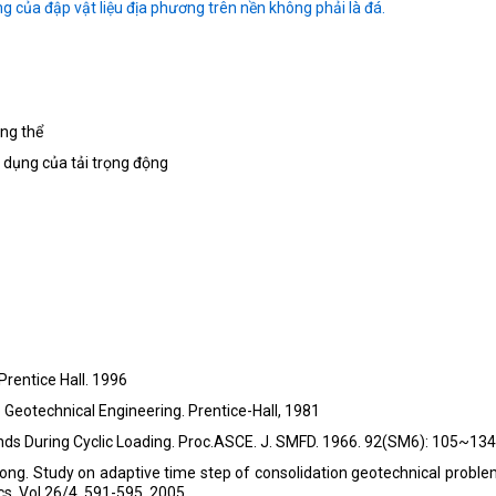
g của đập vật liệu địa phương trên nền không phải là đá.
ổng thể
c dụng của tải trọng động
Prentice Hall. 1996
to Geotechnical Engineering. Prentice-Hall, 1981
ands During Cyclic Loading. Proc.ASCE. J. SMFD. 1966. 92(SM6): 105~134
g. Study on adaptive time step of consolidation geotechnical proble
cs. Vol 26/4. 591-595. 2005