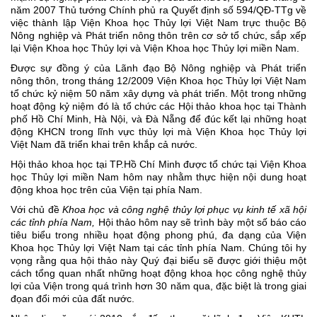
năm 2007 Thủ tướng Chính phủ ra Quyết định số 594/QĐ-TTg về
việc thành lập Viện Khoa học Thủy lợi Việt Nam trực thuộc Bộ
Nông nghiệp và Phát triển nông thôn trên cơ sở tổ chức, sắp xếp
lại Viện Khoa học Thủy lợi và Viện Khoa học Thủy lợi miền Nam.
Được sự đồng ý của Lãnh đạo Bộ Nông nghiệp và Phát triển
nông thôn, trong tháng 12/2009 Viện Khoa học Thủy lợi Việt Nam
tổ chức kỷ niệm 50 năm xây dựng và phát triển. Một trong những
hoạt động kỷ niệm đó là tổ chức các Hội thảo khoa học tại Thành
phố Hồ Chí Minh, Hà Nội, và Đà Nẵng để đúc kết lại những hoạt
động KHCN trong lĩnh vực thủy lợi mà Viện Khoa học Thủy lợi
Việt Nam đã triển khai trên khắp cả nước.
Hội thảo khoa học tại TP.Hồ Chí Minh được tổ chức tại Viện Khoa
học Thủy lợi miền
Nam
hôm nay nhằm thực hiện nội dung hoạt
động khoa học trên của Viện tại phía
Nam
.
Với chủ đề
Khoa học và công nghệ thủy lợi phục vụ kinh tế xã hội
các tỉnh phía Nam,
Hội thảo hôm nay sẽ trình bày một số báo cáo
tiêu biểu trong nhiều họat động phong phú, đa dạng của Viện
Khoa học Thủy lợi Việt Nam tại các tỉnh phía Nam. Chúng tôi hy
vọng rằng qua hội thảo này Quý đại biểu sẽ được giới thiệu một
cách tổng quan nhất những hoạt động khoa học công nghệ thủy
lợi của Viện trong quá trình hơn 30 năm qua, đặc biệt là trong giai
đọan đổi mới của đất nước.