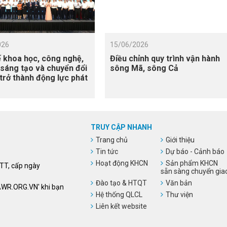
026
15/06/2026
 khoa học, công nghệ,
Điều chỉnh quy trình vận hành
 sáng tạo và chuyển đổi
sông Mã, sông Cả
 trở thành động lực phát
TRUY CẬP NHANH
Trang chủ
Giới thiệu
Tin tức
Dự báo - Cảnh báo
Hoạt động KHCN
Sản phẩm KHCN
HTT, cấp ngày
sẵn sàng chuyển gia
Đào tạo & HTQT
Văn bản
VAWR.ORG.VN' khi bạn
Hệ thống QLCL
Thư viện
Liên kết website