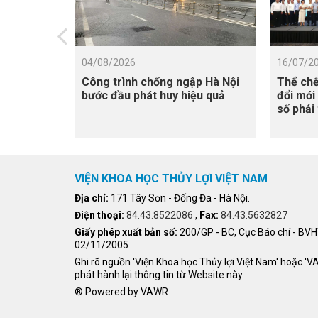
04/08/2026
16/07/2
Công trình chống ngập Hà Nội
Thể chế
bước đầu phát huy hiệu quả
đổi mới
số phải
triển
VIỆN KHOA HỌC THỦY LỢI VIỆT NAM
Địa chỉ:
171 Tây Sơn - Đống Đa - Hà Nội.
Điện thoại:
84.43.8522086
,
Fax:
84.43.5632827
Giấy phép xuất bản số:
200/GP - BC, Cục Báo chí - BV
02/11/2005
Ghi rõ nguồn 'Viện Khoa học Thủy lợi Việt Nam' hoặc '
phát hành lại thông tin từ Website này.
® Powered by VAWR