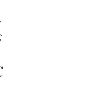
ị
uy
g
ng
.vn