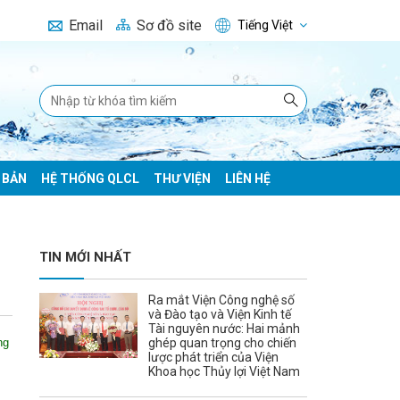
Email
Sơ đồ site
Tiếng Việt
 BẢN
HỆ THỐNG QLCL
THƯ VIỆN
LIÊN HỆ
TIN MỚI NHẤT
Ra mắt Viện Công nghệ số
và Đào tạo và Viện Kinh tế
Tài nguyên nước: Hai mảnh
ng
ghép quan trọng cho chiến
lược phát triển của Viện
Khoa học Thủy lợi Việt Nam