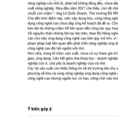
nông nghiệp còn nhỏ lẻ, phân bố không đồng đều, chưa đả
xuất nông nghiệp. Nửa đầu năm 2017 cho thấy, còn rất nhiề
chuỗi còn chậm."- ông Lê Quốc Doanh, Thứ trưởng Bộ N
Cho đến thời điểm này, việc xây dựng khu, vùng nông nghi
dụng công nghệ cao chưa đáp ứng kế hoạch đã đề ra. Công
kéo dài do những chậm trễ liên quan đến công tác quy hoạc
Về nguyên nhân những tồn tại nêu trên, theo Bộ Nông nghi
cản cho việc ứng dụng công nghệ cao trên quy mô lớn, vì 
phạm pháp luật liên quan đến phát triển nông nghiệp ứng
công nghệ cao đòi hỏi nguồn vốn lớn.
Hơn nữa, trong tổ chức sản xuất, chưa có sự tham gia tí
giao, ứng dụng. Liên kết giữa nhà khoa học - doanh nghiệ
nghiệp còn ít, chủ yếu là doanh nghiệp vừa và nhỏ.
Các hộ sản xuất còn thiếu thông tin về thị trường tiêu th
phương về khu và vùng nông nghiệp ứng dụng công nghệ c
công nghệ cao nhưng nguồn lực có hạn, trông chờ vào tru
Ý kiến góp ý: