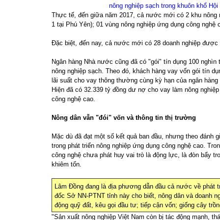
nông nghiệp sạch trong khuôn khổ Hội
Thực tế, đến giữa năm 2017, cả nước mới có 2 khu nông 
1 tại Phú Yên); 01 vùng nông nghiệp ứng dụng công nghệ c
Đặc biệt, đến nay, cả nước mới có 28 doanh nghiệp đượ
Ngân hàng Nhà nước cũng đã có "gói" tín dụng 100 nghìn 
nông nghiệp sạch. Theo đó, khách hàng vay vốn gói tín 
lãi suất cho vay thông thường cùng kỳ hạn của ngân hàng
Hiện đã có 32.339 tỷ đồng dư nợ cho vay làm nông nghiệp
công nghệ cao.
Nông dân vẫn "đói" vốn và thông tin thị trường
Mặc dù đã đạt một số kết quả ban đầu, nhưng theo đánh gi
trong phát triển nông nghiệp ứng dụng công nghệ cao. Tron
công nghệ chưa phát huy vai trò là động lực, là đòn bẩy 
khiêm tốn.
Lâm Đồng đang là địa phương dẫn đầu cả nước về phát 
đốc Sở NN-PTNT tỉnh này cho biết, nông dân và doanh ng
động quỹ đất, kêu gọi đầu tư; tiếp cận vốn; giống cây trồ
"Sản xuất nông nghiệp Việt Nam còn bị tác động mạnh, th