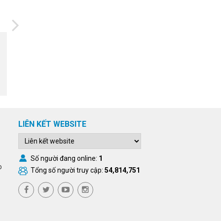
01/06/2026
Khoa học cơ bản: Đầu tư dài
hạn cho năng lực tự chủ quốc
gia
LIÊN KẾT WEBSITE
Số người đang online:
1
o
Tổng số người truy cập:
54,814,751