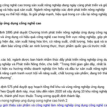
g công nghệ cao trong sản xuất nông nghiệp đang ngày càng phát triển và gi
ng và hiệu quả sản xuất. Ngành nông nghiệp xác định phát triển nông nghiệp
ng xu thế hội nhập, là giải pháp mạnh, hiệu quả trong cơ cấu lại nông nghiệp
iệp ứng dụng công nghệ cao
nh 1895 phê duyệt Chương trình phát triển nông nghiệp ứng dụng công n
n và ứng dụng có hiệu quả công nghệ cao trong lĩnh vực nông nghiệp, góp p
g hiện đại, sản xuất hàng hóa lớn, có năng suất, chất lượng, hiệu quả và 
; đảm bảo vững chắc an ninh lương thực, thực phẩm quốc gia cả trước mắt
và các bộ, ngành được ban hành nhằm thúc đẩy phát triển nông nghiệp ứng d
hiệp và Phát triển Nông thôn, cho biết: "Trong thời gian gần đây, nhất là
t hiện xu hướng nhiều doanh nghiệp tìm hiểu và đầu tư sản xuất nông ngh
 năng cạnh tranh vượt trội về năng suất, chất lượng sản phẩm; đang trở th
 phương".
định 575 phê duyệt quy hoạch tổng thể khu và vùng nông nghiệp ứng dụng
heo Quyết định này, mục tiêu đến năm 2020 sẽ xây dựng 10 khu nông nghiệ
h, thành phố trực thuộc Trung ương quyết định thành lập.
bày giới thiệu sản phẩm và công nghệ làm nông nghiệp ứng dụng công nghệ ca