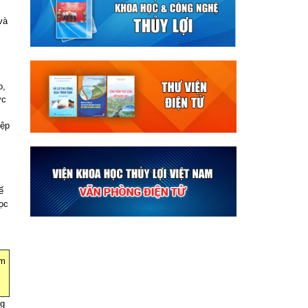
và
.
o,
ức
iệp
ế
ọc
ám
ng