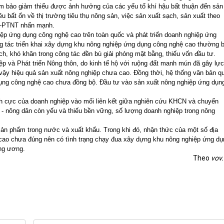
m bảo giảm thiểu được ảnh hưởng của các yếu tố khí hậu bất thuận đến sản
u bất ổn về thị trường tiêu thụ nông sản, việc sản xuất sạch, sản xuất theo
N-PTNT nhấn mạnh.
ệp ứng dụng công nghệ cao trên toàn quốc và phát triển doanh nghiệp ứng
 tác triển khai xây dựng khu nông nghiệp ứng dụng công nghệ cao thường b
h, khó khăn trong công tác đền bù giải phóng mặt bằng, thiếu vốn đầu tư.
ệp và Phát triển Nông thôn, do kinh tế hộ với ruộng đất manh mún đã gây lực
vậy hiệu quả sản xuất nông nghiệp chưa cao. Đồng thời, hệ thống văn bản q
 dụng công nghệ cao chưa đồng bộ. Đầu tư vào sản xuất nông nghiệp ứng dụn
ch cực của doanh nghiệp vào mối liên kết giữa nghiên cứu KHCN và chuyển
p - nông dân còn yếu và thiếu bền vững, số lượng doanh nghiệp trong nông
ụ sản phẩm trong nước và xuất khẩu. Trong khi đó, nhận thức của một số địa
ao chưa đúng nên có tình trạng chạy đua xây dựng khu nông nghiệp ứng dụ
ng ương.
Theo
vov