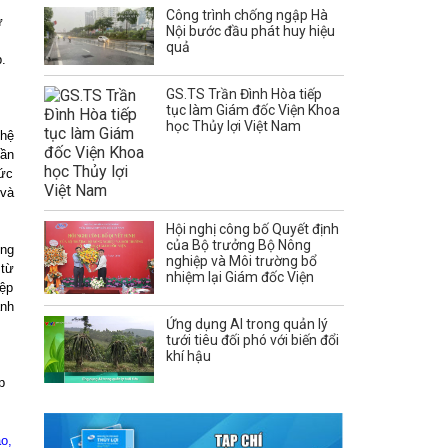
Công trình chống ngập Hà
ữ
Nội bước đầu phát huy hiệu
quả
.
GS.TS Trần Đình Hòa tiếp
tục làm Giám đốc Viện Khoa
học Thủy lợi Việt Nam
ghệ
hần
sức
 và
Hội nghị công bố Quyết định
của Bộ trưởng Bộ Nông
ụng
nghiệp và Môi trường bổ
 từ
nhiệm lại Giám đốc Viện
iệp
ành
Ứng dụng AI trong quản lý
tưới tiêu đối phó với biến đổi
khí hậu
p
o,