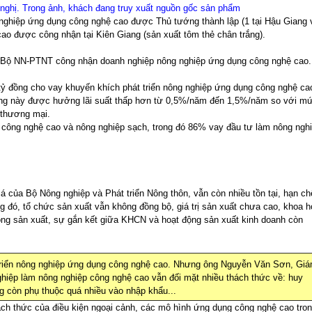
 nghị. Trong ảnh, khách đang truy xuất nguồn gốc sản phẩm
nghiệp ứng dụng công nghệ cao được Thủ tướng thành lập (1 tại Hậu Giang 
ao được công nhận tại Kiên Giang (sản xuất tôm thẻ chân trắng).
c Bộ NN-PTNT công nhận doanh nghiệp nông nghiệp ứng dụng công nghệ cao
tỷ đồng cho vay khuyến khích phát triển nông nghiệp ứng dụng công nghệ ca
dụng này được hưởng lãi suất thấp hơn từ 0,5%/năm đến 1,5%/năm so với m
 thương mại.
 công nghệ cao và nông nghiệp sạch, trong đó 86% vay đầu tư làm nông ngh
á của Bộ Nông nghiệp và Phát triển Nông thôn, vẫn còn nhiều tồn tại, hạn ch
g đó, tổ chức sản xuất vẫn không đồng bộ, giá trị sản xuất chưa cao, khoa h
trong sản xuất, sự gắn kết giữa KHCN và hoạt động sản xuất kinh doanh còn
triển nông nghiệp ứng dụng công nghệ cao. Nhưng ông Nguyễn Văn Sơn, Gi
hiệp làm nông nghiệp công nghệ cao vẫn đối mặt nhiều thách thức về: huy
ng còn phụ thuộc quá nhiều vào nhập khẩu...
ách thức của điều kiện ngoại cảnh, các mô hình ứng dụng công nghệ cao tro