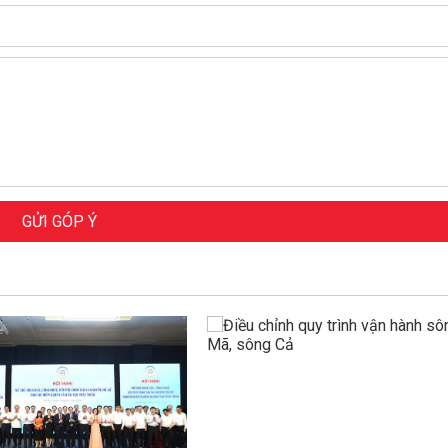
GỬI GÓP Ý