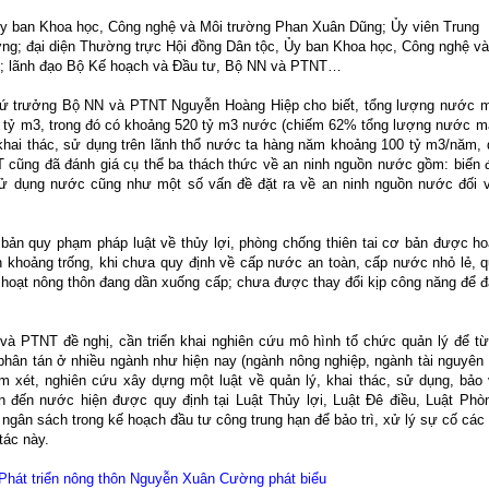
y ban Khoa học, Công nghệ và Môi trường Phan Xuân Dũng; Ủy viên Trung
; đại diện Thường trực Hội đồng Dân tộc, Ủy ban Khoa học, Công nghệ và
tế; lãnh đạo Bộ Kế hoạch và Đầu tư, Bộ NN và PTNT…
hứ trưởng Bộ NN và PTNT Nguyễn Hoàng Hiệp cho biết, tổng lượng nước 
43 tỷ m3, trong đó có khoảng 520 tỷ m3 nước (chiếm 62% tổng lượng nước m
khai thác, sử dụng trên lãnh thổ nước ta hàng năm khoảng 100 tỷ m3/năm,
cũng đã đánh giá cụ thể ba thách thức về an ninh nguồn nước gồm: biến 
sử dụng nước cũng như một số vấn đề đặt ra về an ninh nguồn nước đối 
ản quy phạm pháp luật về thủy lợi, phòng chống thiên tai cơ bản được h
n khoảng trống, khi chưa quy định về cấp nước an toàn, cấp nước nhỏ lẻ, 
h hoạt nông thôn đang dần xuống cấp; chưa được thay đổi kịp công năng để 
à PTNT đề nghị, cần triển khai nghiên cứu mô hình tổ chức quản lý để t
 phân tán ở nhiều ngành như hiện nay (ngành nông nghiệp, ngành tài nguyên
 xét, nghiên cứu xây dựng một luật về quản lý, khai thác, sử dụng, bảo
n đến nước hiện được quy định tại Luật Thủy lợi, Luật Đê điều, Luật Phò
 ngân sách trong kế hoạch đầu tư công trung hạn để bảo trì, xử lý sự cố các
 tác này.
Phát triển nông thôn Nguyễn Xuân Cường phát biểu