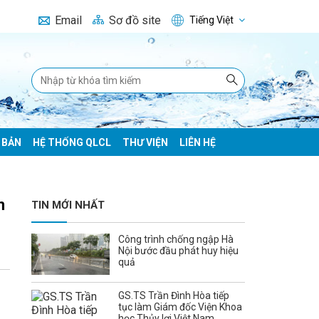
Email
Sơ đồ site
Tiếng Việt
 BẢN
HỆ THỐNG QLCL
THƯ VIỆN
LIÊN HỆ
n
TIN MỚI NHẤT
Công trình chống ngập Hà
Nội bước đầu phát huy hiệu
quả
GS.TS Trần Đình Hòa tiếp
tục làm Giám đốc Viện Khoa
học Thủy lợi Việt Nam