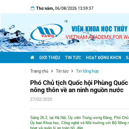
Thứ năm
,
06/08/2026
13:59:38
GIỚI THIỆU
TIN TỨC
HOẠT ĐỘNG KHCN
S
Trang chủ
Tin tức
Tin tổng hợp
Phó Chủ tịch Quốc hội Phùng Quốc H
nông thôn về an ninh nguồn nước
27/02/2020
Sáng 26.2, tại Hà Nội, Ủy viên Trung ương Đảng, Phó Chủ
Ủy ban Khoa học, Công nghệ và Môi trường với Bộ Nông ng
hoạt và quản lý an toàn hồ, đập.