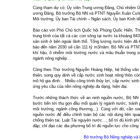
Cùng tham dự có: Ủy viên Trung ương Đảng, Chủ nhiệm Ủ
ương Đảng, Bộ trưởng Bộ NN và PTNT Nguyễn Xuân Cường
Môi trường, Ủy ban Tài chính – Ngân sách, Ủy ban Kinh 
Báo cáo với Phó Chủ tịch Quốc hội Phùng Quốc Hiển, T
trung bình của tất cả các con sông tại nước ta khoảng 8
sản sinh ở bên ngoài lãnh thổ. Tổng lượng nước hiện đã 
báo đến năm 2030 sẽ cần 111 tỷ m3/năm. Bộ NN và PTNT 
khí hậu, ô nhiễm môi trường nước và mâu thuẫn trong 
ngành nông nghiệp…
Cũng theo Thứ trưởng Nguyễn Hoàng Hiệp, hệ thống văn b
thiện, song quy định về cấp nước sinh hoạt nông thôn cò
mô hộ gia đình… Nhiều công trình thủy lợi, cấp nước sin
ứng yêu cầu của nền nông nghiệp đa dạng, hiện đại.
Trước những thách thức về an ninh nguồn nước, Bộ NN v
bước tiến tới thu gọn đầu mối quản lý ngành nước, tránh
môi trường, ngành công thương…). Cùng với đó, cần xem
nguồn nước để điều chỉnh toàn bộ các nội dung liên qua
chống thiên tai, Luật Tài nguyên nước…; bố trí đủ kinh phí
đập; chỉ đạo các địa phương bố trí đủ nguồn lực cho công
Bộ trưởng Bộ Nông nghiệp và 