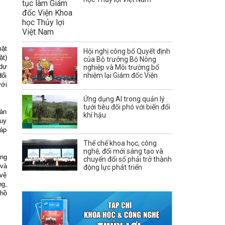
mặt
Hội nghị công bố Quyết định
ặt)
của Bộ trưởng Bộ Nông
 dự
nghiệp và Môi trường bổ
nhiệm lại Giám đốc Viện
đổi
với
Ứng dụng AI trong quản lý
tưới tiêu đối phó với biến đổi
oàn
khí hậu
quy
đáp
Thể chế khoa học, công
nghệ, đổi mới sáng tạo và
ừng
chuyển đổi số phải trở thành
 và
động lực phát triển
 vệ
ng,
 hồ