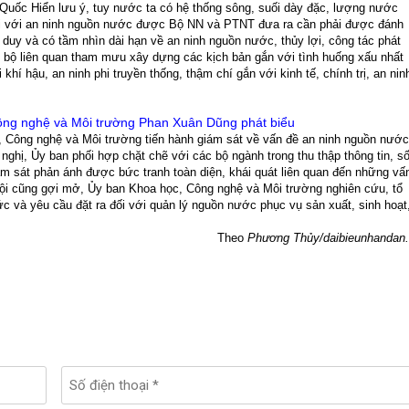
 Quốc Hiển lưu ý, tuy nước ta có hệ thống sông, suối dày đặc, lượng nước
i với an ninh nguồn nước được Bộ NN và PTNT đưa ra cần phải được đánh
 duy và có tầm nhìn dài hạn về an ninh nguồn nước, thủy lợi, công tác phát
 bộ liên quan tham mưu xây dựng các kịch bản gắn với tình huống xấu nhất
khí hậu, an ninh phi truyền thống, thậm chí gắn với kinh tế, chính trị, an nin
ng nghệ và Môi trường Phan Xuân Dũng phát biểu
, Công nghệ và Môi trường tiến hành giám sát về vấn đề an ninh nguồn nước
 nghị, Ủy ban phối hợp chặt chẽ với các bộ ngành trong thu thập thông tin, s
ám sát phản ánh được bức tranh toàn diện, khái quát liên quan đến những vấ
 hội cũng gợi mở, Ủy ban Khoa học, Công nghệ và Môi trường nghiên cứu, tổ
ức và yêu cầu đặt ra đối với quản lý nguồn nước phục vụ sản xuất, sinh hoạt
Theo
Phương Thủy/daibieunhandan