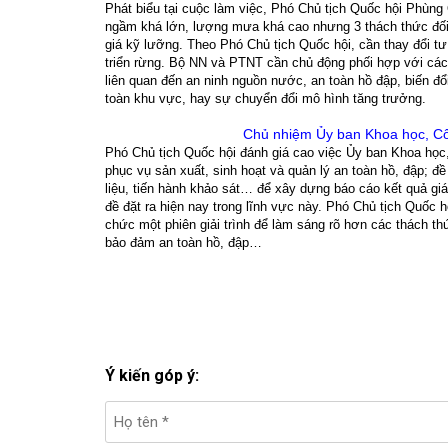
Phát biểu tại cuộc làm việc, Phó Chủ tịch Quốc hội Phùng
ngầm khá lớn, lượng mưa khá cao nhưng 3 thách thức đố
giá kỹ lưỡng. Theo Phó Chủ tịch Quốc hội, cần thay đổi tư
triển rừng. Bộ NN và PTNT cần chủ động phối hợp với các
liên quan đến an ninh nguồn nước, an toàn hồ đập, biến đổi 
toàn khu vực, hay sự chuyển đổi mô hình tăng trưởng.
Chủ nhiệm Ủy ban Khoa học, Cô
Phó Chủ tịch Quốc hội đánh giá cao việc Ủy ban Khoa học
phục vụ sản xuất, sinh hoạt và quản lý an toàn hồ, đập; đề
liệu, tiến hành khảo sát… để xây dựng báo cáo kết quả gi
đề đặt ra hiện nay trong lĩnh vực này. Phó Chủ tịch Quốc
chức một phiên giải trình để làm sáng rõ hơn các thách th
bảo đảm an toàn hồ, đập…
Ý kiến góp ý: