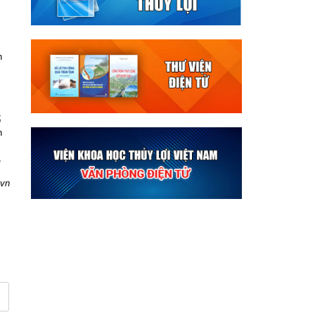
h
ố
n
,
.vn