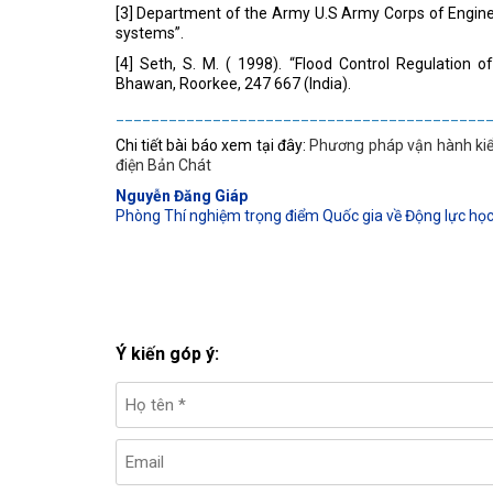
[3] Department of the Army U.S Army Corps of Engin
systems”.
[4] Seth, S. M. ( 1998). “Flood Control Regulation o
Bhawan, Roorkee, 247 667 (India).
__________________________________________
Chi tiết bài báo xem tại đây:
Phương pháp vận hành kiể
điện Bản Chát
Nguyễn Đăng Giáp
Phòng Thí nghiệm trọng điểm Quốc gia về Động lực học
Ý kiến góp ý: