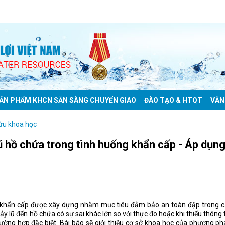
ẢN PHẨM KHCN SẴN SÀNG CHUYỂN GIAO
ĐÀO TẠO & HTQT
VĂN
ứu khoa học
 hồ chứa trong tình huống khẩn cấp - Áp dụn
g khẩn cấp được xây dựng nhằm mục tiêu đảm bảo an toàn đập trong c
hảy lũ đến hồ chứa có sự sai khác lớn so với thực đo hoặc khi thiếu thông 
rường hợp đặc biệt. Bài báo sẽ giới thiệu cơ sở khoa học của phương p