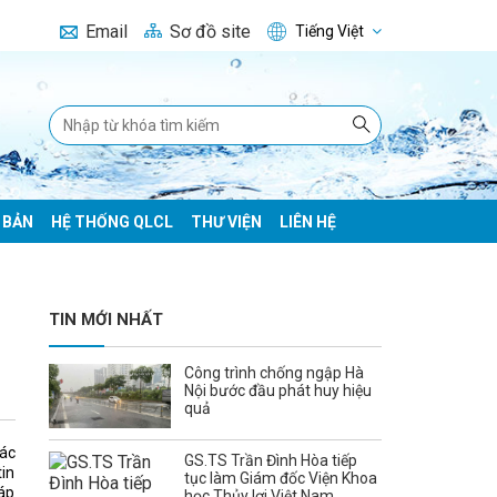
Email
Sơ đồ site
Tiếng Việt
 BẢN
HỆ THỐNG QLCL
THƯ VIỆN
LIÊN HỆ
g
TIN MỚI NHẤT
Công trình chống ngập Hà
Nội bước đầu phát huy hiệu
quả
ác
GS.TS Trần Đình Hòa tiếp
tin
tục làm Giám đốc Viện Khoa
háp
học Thủy lợi Việt Nam