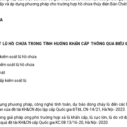
cấp và áp dụng phương pháp cho trường hợp hồ chứa thủy điện Bản Chát
ỨA
T LŨ HỒ CHỨA TRONG TÌNH HUỐNG KHẨN CẤP THÔNG QUA BIỂU 
kiểm soát lũ hồ chứa
iểm soát lũ hồ chứa
hát
ấp kiểm soát lũ
dựng phương pháp, công nghệ tính toán, dự báo dòng chảy lũ đến các 
an của đề tài KH&CN độc lập cấp Quốc gia ĐTĐL.CN-14/21, Hà Nội -2023.
ng giải pháp ứng phó trường hợp xả lũ khẩn cấp, lũ cực lớn, lũ do vỡ 
 quả đề tài KH&CN cấp Quốc gia KC.08.13/16-20, Hà Nội -2020.