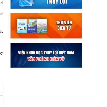
ol
yan
hủy
ỢI