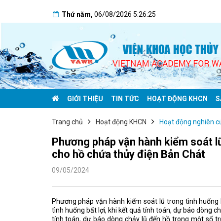
Thứ năm
,
06/08/2026
5:26:26
GIỚI THIỆU
TIN TỨC
HOẠT ĐỘNG KHCN
S
Trang chủ
Hoạt động KHCN
Hoạt động nghiên c
Phương pháp vận hành kiểm soát lũ
cho hồ chứa thủy điện Bản Chát
09/05/2024
Phương pháp vận hành kiểm soát lũ trong tình huốn
tình huống bất lợi, khi kết quả tính toán, dự báo dòng c
tính toán, dự báo dòng chảy lũ đến hồ trong một số t