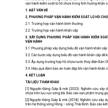
vận hành kiểm soát lũ hồ chứa trong tình huống khẩn 
1. ĐẶT VẤN ĐỀ
2. PHƯƠNG PHÁP VẬN HÀNH KIỂM SOÁT LŨ HỒ CH
2.1. Trường hợp vận hành bình thường
2.2. Trường hợp vận hành khẩn cấp
3. XÂY DỰNG PHƯƠNG PHÁP VẬN HÀNH KIỂM SOÁ
VẬN HÀNH
3.1. Phương pháp xây dựng biểu đồ vận hành khẩn cấp 
3.2. Các bước xây dựng biểu đồ vận hành khẩn cấp để k
3.3. Áp dụng trường hợp hồ chứa nước thủy điện Bản C
3.4. Hiệu quả đảm bảo an toàn đập khi vận hành khẩn c
4. KẾT LUẬN
TÀI LIỆU THAM KHẢO
[1] Nguyễn Đăng Giáp & nnk (2023). Nghiên cứu xây 
chứa trên lưu vực sông Đà. Báo cáo sản phẩm trung gi
[2] Nguyễn Đăng Giáp & nnk (2018). Nghiên cứu xây dự
trên hệ thống sông Hồng – sông Thái Bình. Báo cáo kết