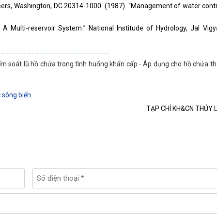
eers, Washington, DC 20314-1000. (1987). “Management of water contr
f A Multi-reservoir System.” National Institude of Hydrology, Jal Vig
_____________________________
m soát lũ hồ chứa trong tình huống khẩn cấp - Áp dụng cho hồ chứa t
 sông biển
TẠP CHÍ KH&CN THỦY L