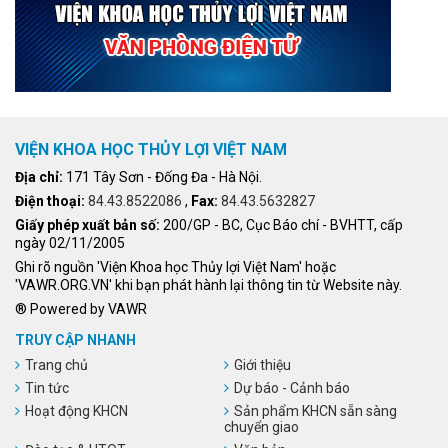
VIỆN KHOA HỌC THỦY LỢI VIỆT NAM
Địa chỉ:
171 Tây Sơn - Đống Đa - Hà Nội.
Điện thoại:
84.43.8522086
,
Fax:
84.43.5632827
Giấy phép xuất bản số:
200/GP - BC, Cục Báo chí - BVHTT, cấp
ngày 02/11/2005
Ghi rõ nguồn 'Viện Khoa học Thủy lợi Việt Nam' hoặc
'VAWR.ORG.VN' khi bạn phát hành lại thông tin từ Website này.
® Powered by VAWR
TRUY CẬP NHANH
Trang chủ
Giới thiệu
Tin tức
Dự báo - Cảnh báo
Hoạt động KHCN
Sản phẩm KHCN sẵn sàng
chuyển giao