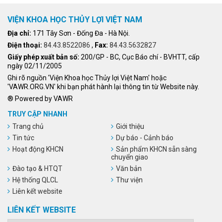
VIỆN KHOA HỌC THỦY LỢI VIỆT NAM
Địa chỉ:
171 Tây Sơn - Đống Đa - Hà Nội.
Điện thoại:
84.43.8522086
,
Fax:
84.43.5632827
Giấy phép xuất bản số:
200/GP - BC, Cục Báo chí - BVHTT, cấp
ngày 02/11/2005
Ghi rõ nguồn 'Viện Khoa học Thủy lợi Việt Nam' hoặc
'VAWR.ORG.VN' khi bạn phát hành lại thông tin từ Website này.
® Powered by VAWR
TRUY CẬP NHANH
Trang chủ
Giới thiệu
Tin tức
Dự báo - Cảnh báo
Hoạt động KHCN
Sản phẩm KHCN sẵn sàng
chuyển giao
Đào tạo & HTQT
Văn bản
Hệ thống QLCL
Thư viện
Liên kết website
LIÊN KẾT WEBSITE