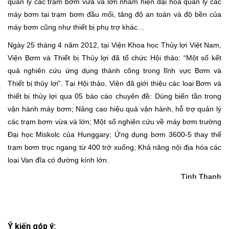
quản lý các trạm bơm vừa và lớn nhằm hiện đại hóa quản lý các
máy bơm tại trạm bơm đầu mối, tăng độ an toàn và độ bền của
máy bơm cũng như thiết bị phụ trợ khác…
Ngày 25 tháng 4 năm 2012, tại Viện Khoa học Thủy lợi Việt Nam,
Viện Bơm và Thiết bị Thủy lợi đã tổ chức Hội thảo: “Một số kết
quả nghiên cứu ứng dụng thành công trong lĩnh vực Bơm và
Thiết bị thủy lợi”. Tại Hội thảo, Viện đã giới thiệu các loại Bơm và
thiết bị thủy lợi qua 05 báo cáo chuyên đề: Dùng biến tần trong
vận hành máy bơm; Nâng cao hiệu quả vận hành, hỗ trợ quản lý
các trạm bơm vừa và lớn; Một số nghiên cứu về máy bơm trường
Đại học Miskolc của Hunggary; Ứng dụng bơm 3600-5 thay thế
trạm bơm trục ngang từ 400 trở xuống; Khả năng nội địa hóa các
loại Van đĩa có đường kính lớn.
Tỉnh Thanh
Ý kiến góp ý: