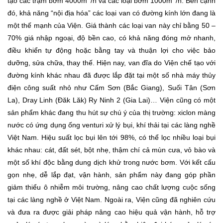
tạo các trạm bơm 4000m
/h và các loại bơm 1000m
/h. Bên cạnh
đó, khả năng “nội địa hóa” các loại van có đường kính lớn đang là
một thế mạnh của Viện. Giá thành các loại van này chỉ bằng 50 –
70% giá nhập ngoại, độ bền cao, có khả năng đóng mở nhanh,
điều khiển tự động hoặc bằng tay và thuận lợi cho việc bảo
dưỡng, sửa chữa, thay thế. Hiện nay, van đĩa do Viện chế tạo với
đường kính khác nhau đã được lắp đặt tại một số nhà máy thủy
điện công suất nhỏ như Cấm Sơn (Bắc Giang), Suối Tân (Sơn
La), Dray Linh (Đăk Lăk) Ry Ninh 2 (Gia Lai)… Viện cũng có một
sản phẩm khác đang thu hút sự chú ý của thị trường: xiclon màng
nước có ứng dụng ống venturi xử lý bụi, khí thải tại các làng nghề
Việt Nam. Hiệu suất lọc bụi lên tới 98%, có thể lọc nhiều loại bụi
khác nhau: cát, đất sét, bột nhẹ, thậm chí cả mùn cưa, vỏ bào và
một số khí độc bằng dung dịch khử trong nước bơm. Với kết cấu
gọn nhẹ, dễ lắp đạt, vận hành, sản phẩm này đang góp phần
giảm thiểu ô nhiễm môi trường, nâng cao chất lượng cuộc sống
tại các làng nghề ở Việt Nam. Ngoài ra, Viện cũng đã nghiên cứu
và đưa ra được giải pháp nâng cao hiệu quả vận hành, hỗ trợ