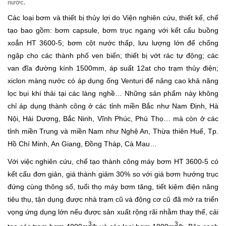
nước.
Các loại bơm và thiết bị thủy lợi do Viện nghiên cứu, thiết kế, chế
tạo bao gồm: bơm capsule, bơm trục ngang với kết cấu buồng
xoắn HT 3600-5; bơm cột nước thấp, lưu lượng lớn để chống
ngập cho các thành phố ven biển; thiết bị vớt rác tự động; các
van đĩa đường kính 1500mm, áp suất 12at cho trạm thủy điện;
xiclon màng nước có áp dụng ống Venturi để nâng cao khả năng
lọc bụi khí thải tại các làng nghề… Những sản phẩm này không
chỉ áp dụng thành công ở các tỉnh miền Bắc như Nam Định, Hà
Nội, Hải Dương, Bắc Ninh, Vĩnh Phúc, Phú Thọ… mà còn ở các
tỉnh miền Trung và miền Nam như Nghệ An, Thừa thiên Huế, Tp.
Hồ Chí Minh, An Giang, Đồng Tháp, Cà Mau…
Với việc nghiên cứu, chế tạo thành công máy bơm HT 3600-5 có
kết cấu đơn giản, giá thành giảm 30% so với giá bơm hướng trục
đứng cùng thông số, tuổi thọ máy bơm tăng, tiết kiệm điện năng
tiêu thụ, tận dụng được nhà trạm cũ và động cơ cũ đã mở ra triển
vọng ứng dụng lớn nếu được sản xuất rộng rãi nhằm thay thế, cải
3
3