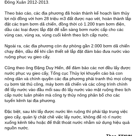
Đông Xuân 2012-2013.
Theo báo cáo, các địa phương đã hoàn thành kế hoạch làm thủy
lợi nội đồng với hơn 28 triệu m3 đất được nạo vét, hoàn thành lắp
đặt các trạm bơm dã chiến, đồng thời có 1.200 trạm bơm điện,
dầu các loại được lắp đặt để sẵn sàng bơm nước cấp cho các
vùng cao, vùng xa, vùng cuối kênh theo lịch cấp nước.
Ngoài ra, các địa phương còn dự phòng gần 2.000 bơm dã chiến
chạy điện, dầu để khi cần thiết sẽ lắp đặt đảm bảo đưa nước vào
ruộng phục vụ gieo cấy.
Cũng theo ông Đặng Duy Hiển, để đảm bảo các nơi đều lấy được
nước phục vụ gieo cấy, Tổng cục Thủy lợi khuyến cáo bà con
nông dân và chính quyền các địa phương phải tranh thủ mọi công
cụ bơm tát thủ công, máy bơm dã chiến và các công trình chính
để lấy nước vào đầu mối sau đó lấy nước vào mặt ruộng theo lịch
cấp nước luân phiên mà công ty thủy nông phân bổ cho các
tuyến kênh tại địa phương.
Đặc biệt, sau khi lấy được nước lên ruộng thì phải tập trung việc
gieo cấy, quản lý chặt chẽ việc lấy nước, không để rò rỉ nước
xuống kênh tiêu hoặc để thất thoát nước nhằm sử dụng hiệu quả
nguồn nước.