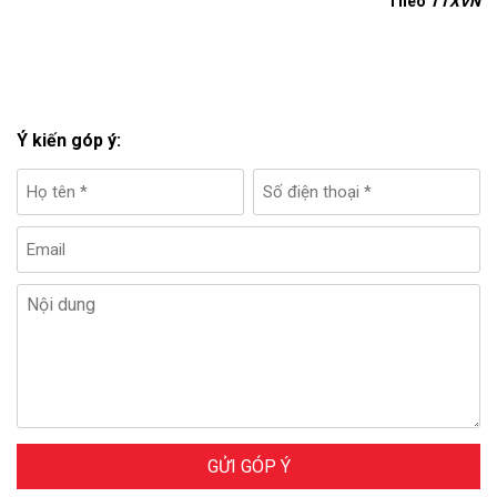
Theo
TTXVN
Ý kiến góp ý:
GỬI GÓP Ý