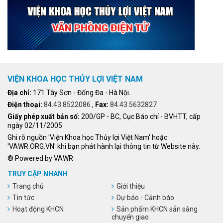
VIỆN KHOA HỌC THỦY LỢI VIỆT NAM
Địa chỉ:
171 Tây Sơn - Đống Đa - Hà Nội.
Điện thoại:
84.43.8522086
,
Fax:
84.43.5632827
Giấy phép xuất bản số:
200/GP - BC, Cục Báo chí - BVHTT, cấp
ngày 02/11/2005
Ghi rõ nguồn 'Viện Khoa học Thủy lợi Việt Nam' hoặc
'VAWR.ORG.VN' khi bạn phát hành lại thông tin từ Website này.
® Powered by VAWR
TRUY CẬP NHANH
Trang chủ
Giới thiệu
Tin tức
Dự báo - Cảnh báo
Hoạt động KHCN
Sản phẩm KHCN sẵn sàng
chuyển giao