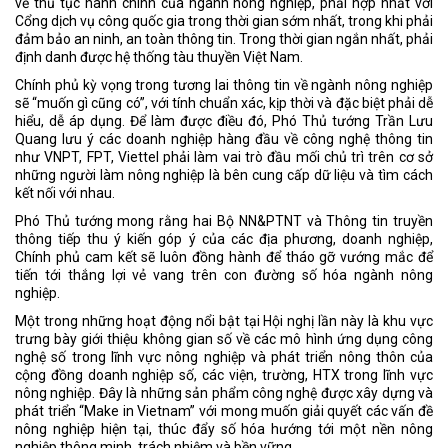
về thủ tục hành chính của ngành nông nghiệp, phải hợp nhất với
Cổng dịch vụ công quốc gia trong thời gian sớm nhất, trong khi phải
đảm bảo an ninh, an toàn thông tin. Trong thời gian ngắn nhất, phải
định danh được hệ thống tàu thuyền Việt Nam.
Chính phủ kỳ vọng trong tương lai thông tin về ngành nông nghiệp
sẽ “muốn gì cũng có”, với tính chuẩn xác, kịp thời và đặc biệt phải dễ
hiểu, dễ áp dụng. Để làm được điều đó, Phó Thủ tướng Trần Lưu
Quang lưu ý các doanh nghiệp hàng đầu về công nghệ thông tin
như VNPT, FPT, Viettel phải làm vai trò đầu mối chủ trì trên cơ sở
những người làm nông nghiệp là bên cung cấp dữ liệu và tìm cách
kết nối với nhau.
Phó Thủ tướng mong rằng hai Bộ NN&PTNT và Thông tin truyền
thông tiếp thu ý kiến góp ý của các địa phương, doanh nghiệp,
Chính phủ cam kết sẽ luôn đồng hành để tháo gỡ vướng mắc để
tiến tới thắng lợi vẻ vang trên con đường số hóa ngành nông
nghiệp.
Một trong những hoạt động nổi bật tại Hội nghị lần này là khu vực
trưng bày giới thiệu không gian số về các mô hình ứng dụng công
nghệ số trong lĩnh vực nông nghiệp và phát triển nông thôn của
cộng đồng doanh nghiệp số, các viện, trường, HTX trong lĩnh vực
nông nghiệp. Đây là những sản phẩm công nghệ được xây dựng và
phát triển “Make in Vietnam” với mong muốn giải quyết các vấn đề
nông nghiệp hiện tại, thúc đẩy số hóa hướng tới một nền nông
nghiệp thông minh, trách nhiệm và bền vững.