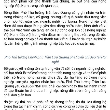
góp một phần lớn cho thành tựu chung, sự bứt phá của nông
nghiệp Việt Nam trong thời gian qua.
Đồng thời, Phó Thủ tướng Trần Lưu Quang cũng ghi nhận và trân
trọng những nỗ lực, cố gắng, những kết quả bước đầu trong việc
phối hợp tốt giữa các ngành, nghề, lực lượng. Nông nghiệp Việt
Nam đã xóa được lời nguyền đeo đẳng nhiều năm, hình ảnh và vị
thế của Việt Nam gia tăng lên có sự đóng góp lớn của nông nghiệp
Việt Nam, đặc biệt trong vấn đề an ninh lương thực và trong đó việc
số hóa nông nghiệp đã có thành tựu kết quả bước đầu tạo sự khích
lệ, cảm hứng để ngành nông nghiệp tiếp tục câu chuyện này.
Phó Thủ tướng Chính phủ Trần Lưu Quang phát biểu chỉ đạo tại Hội
nghị
Để giải quyết những tồn tại trong vấn đề số hóa ngành nông nghiệp,
nổi bật nhất là thể chế trong phát triển nông nghiệp và thể chế phát
triển số trong nông nghiệp chưa đầy đủ, hạ tầng số trong nông
nghiệp còn yếu, nguồn nhân lực thiếu, Phó Thủ tướng Trần Lưu
Quang yêu cầu Bộ NN&PTNT phải cải cách ngay thủ tục hành chính
để tạo thuận lợi cho doanh nghiệp, riêng đối vưới nông dân càng
phải đơn giản hơn.
Nhiệm vụ thứ hai là phải có hệ thống thông tin dữ liệu đồng bộ
trong thủ tục hành chính, cổng dịch vụ công và cơ sở dữ liệu điện tử