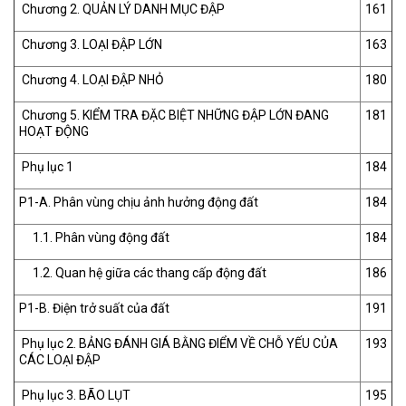
Chương 2. QUẢN LÝ DANH MỤC ĐẬP
161
Chương 3. LOẠI ĐẬP LỚN
163
Chương 4. LOẠI ĐẬP NHỎ
180
Chương 5. KIỂM TRA ĐẶC BIỆT NHỮNG ĐẬP LỚN ĐANG
181
HOẠT ĐỘNG
Phụ lục 1
184
P1-A. Phân vùng chịu ảnh hưởng động đất
184
1.1. Phân vùng động đất
184
1.2. Quan hệ giữa các thang cấp động đất
186
P1-B. Điện trở suất của đất
191
Phụ lục 2. BẢNG ĐÁNH GIÁ BẰNG ĐIỂM VỀ CHỖ YẾU CỦA
193
CÁC LOẠI ĐẬP
Phụ lục 3. BÃO LỤT
195