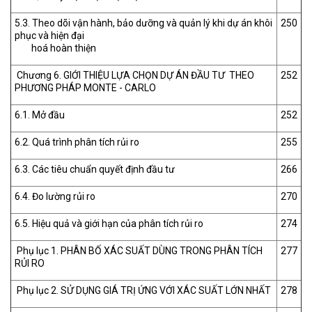
5.3. Theo dõi vận hành, bảo dưỡng và quản lý khi dự án khôi
250
phục và hiện đại
hoá hoàn thiện
Chương 6. GIỚI THIỆU LỰA CHỌN DỰ ÁN ĐẦU TƯ THEO
252
PHƯƠNG PHÁP MONTE - CARLO
6.1. Mở đầu
252
6.2. Quá trình phân tích rủi ro
255
6.3. Các tiêu chuẩn quyết định đầu tư
266
6.4. Đo lường rủi ro
270
6.5. Hiệu quả và giới hạn của phân tích rủi ro
274
Phụ lục 1. PHÂN BỐ XÁC SUẤT DÙNG TRONG PHÂN TÍCH
277
RỦI RO
Phụ lục 2. SỬ DỤNG GIÁ TRỊ ỨNG VỚI XÁC SUẤT LỚN NHẤT
278