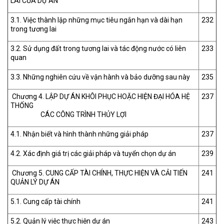
LAI CỦA DỰ ÁN
3.1. Việc thành lập những mục tiêu ngắn hạn và dài hạn
232
trong tương lai
3.2. Sử dụng đất trong tương lai và tác động nước có liên
233
quan
3.3. Những nghiên cứu về vận hành và bảo dưỡng sau này
235
Chương 4. LẬP DỰ ÁN KHÔI PHỤC HOẶC HIỆN ĐẠI HÓA HỆ
237
THỐNG
CÁC CÔNG TRÌNH THỦY LỢI
4.1. Nhận biết và hình thành những giải pháp
237
4.2. Xác định giá trị các giải pháp và tuyển chọn dự án
239
Chương 5. CUNG CẤP TÀI CHÍNH, THỰC HIỆN VÀ CẢI TIẾN
241
QUẢN LÝ DỰ ÁN
5.1. Cung cấp tài chính
241
5.2. Quản lý việc thực hiện dự án
243