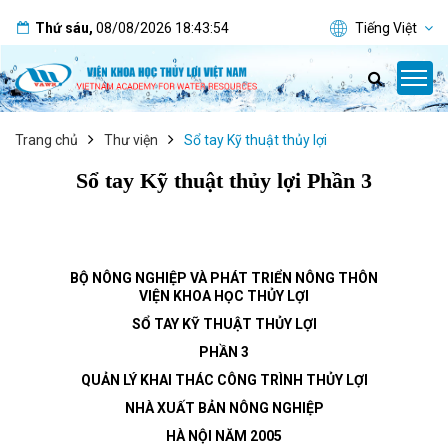
Thứ sáu
,
08/08/2026
18:43:55
Tiếng Việt
Trang chủ
Thư viện
Sổ tay Kỹ thuật thủy lợi
Sổ tay Kỹ thuật thủy lợi Phần 3
BỘ NÔNG NGHIỆP VÀ PHÁT TRIỂN NÔNG THÔN
VIỆN KHOA HỌC THỦY LỢI
SỔ TAY KỸ THUẬT THỦY LỢI
PHẦN 3
QUẢN LÝ KHAI THÁC CÔNG TRÌNH THỦY LỢI
NHÀ XUẤT BẢN NÔNG NGHIỆP
HÀ NỘI NĂM 2005