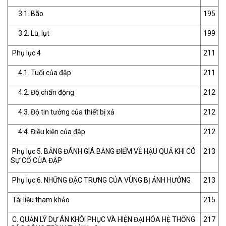
3.1. Bão
195
3.2. Lũ, lụt
199
Phụ lục 4
211
4.1. Tuổi của đập
211
4.2. Độ chấn động
212
4.3. Độ tin tưởng của thiết bị xả
212
4.4. Điều kiện của đập
212
Phụ lục 5. BẢNG ĐÁNH GIÁ BẰNG ĐIỂM VỀ HẬU QUẢ KHI CÓ
213
SỰ CỐ CỦA ĐẬP
Phụ lục 6. NHỮNG ĐẶC TRƯNG CỦA VÙNG BỊ ẢNH HƯỞNG
213
Tài liệu tham khảo
215
C. QUẢN LÝ DỰ ÁN KHÔI PHỤC VÀ HIỆN ĐẠI HÓA HỆ THỐNG
217