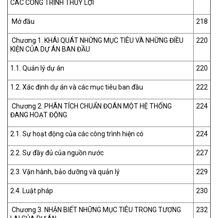
CÁC CÔNG TRÌNH THỦY LỢI
Mở đầu
218
Chương 1. KHÁI QUÁT NHỮNG MỤC TIÊU VÀ NHỮNG ĐIỀU
220
KIỆN CỦA DỰ ÁN BAN ĐẦU
1.1. Quản lý dự án
220
1.2. Xác định dự án và các mục tiêu ban đầu
222
Chương 2. PHÂN TÍCH CHUẨN ĐOÁN MỘT HỆ THỐNG
224
ĐANG HOẠT ĐỘNG
2.1. Sự hoạt động của các công trình hiện có
224
2.2. Sự đầy đủ của nguồn nước
227
2.3. Vận hành, bảo dưỡng và quản lý
229
2.4. Luật pháp
230
Chương 3. NHẬN BIẾT NHỮNG MỤC TIÊU TRONG TƯƠNG
232