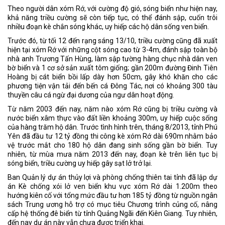
Theo người dân xóm Rớ, với cường độ gió, sóng biển như hiện nay,
khả năng triều cường sẽ còn tiếp tục, có thể đánh sập, cuốn trôi
nhiều đoạn kè chắn sóng khác, uy hiếp các hộ dân sống ven biển.
Trước đó, từ tối 12 đến rạng sáng 13/10, triều cường cũng đã xuất
hiện tại xóm Rớ với những cột sóng cao từ 3-4m, đánh sập toàn bộ
nhà anh Trương Tấn Hùng, làm sập tường hàng chục nhà dân ven
bờ biển và 1 cơ sở sản xuất tôm giống; gần 200m đường Đinh Tiên
Hoàng bị cát biển bồi lấp dày hơn 50cm, gây khó khăn cho các
phương tiện vận tải đến bến cá Đông Tác, nơi có khoảng 300 tàu
thuyền câu cá ngừ đại dương của ngư dân hoạt động.
Từ năm 2003 đến nay, năm nào xóm Rớ cũng bị triều cường và
nước biển xâm thực vào đất liền khoảng 300m, uy hiếp cuộc sống
của hàng trăm hộ dân. Trước tình hình trên, tháng 8/2013, tỉnh Phú
Yên đã đầu tư 12 tỷ đồng thi công kè xóm Rớ dài 690m nhằm bảo
vệ trước mắt cho 180 hộ dân đang sinh sống gần bờ biển. Tuy
nhiên, từ mùa mưa năm 2013 đến nay, đoạn kè trên liên tục bị
sóng biển, triều cường uy hiếp gây sạt lở trở lại.
Ban Quản lý dự án thủy lợi và phòng chống thiên tai tỉnh đã lập dự
án Kè chống xói lở ven biển khu vực xóm Rớ dài 1.200m theo
hướng kiên cố với tổng mức đầu tư hơn 185 tỷ đồng từ nguồn ngân
sách Trung ương hỗ trợ có mục tiêu Chương trình củng cố, nâng
cấp hệ thống đê biển từ tỉnh Quảng Ngãi đến Kiên Giang. Tuy nhiên,
đến nay dự án này vẫn chưa được triển khai.