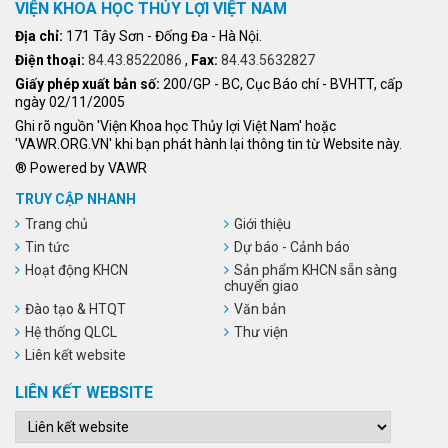
VIỆN KHOA HỌC THỦY LỢI VIỆT NAM
Địa chỉ:
171 Tây Sơn - Đống Đa - Hà Nội.
Điện thoại:
84.43.8522086
,
Fax:
84.43.5632827
Giấy phép xuất bản số:
200/GP - BC, Cục Báo chí - BVHTT, cấp
ngày 02/11/2005
Ghi rõ nguồn 'Viện Khoa học Thủy lợi Việt Nam' hoặc
'VAWR.ORG.VN' khi bạn phát hành lại thông tin từ Website này.
® Powered by VAWR
TRUY CẬP NHANH
Trang chủ
Giới thiệu
Tin tức
Dự báo - Cảnh báo
Hoạt động KHCN
Sản phẩm KHCN sẵn sàng
chuyển giao
Đào tạo & HTQT
Văn bản
Hệ thống QLCL
Thư viện
Liên kết website
LIÊN KẾT WEBSITE