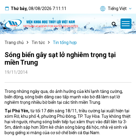
Thứ bảy
,
08/08/2026
7:11:11
Tiếng Việt
Trang chủ
Tin tức
Tin tổng hợp
Sóng biển gây sạt lở nghiêm trọng tại
miền Trung
19/11/2014
Trong những ngày qua, do ảnh hưởng của khí lạnh tăng cường,
biển động, sóng biển dâng cao tấp mạnh vào bờ đã làm sạt lở
nghiêm trọng nhiều bờ biển tại các tỉnh miền Trung.
Tại Phú Yên,
từ tối 17 đến sáng 18/11, triều cường lại xuất hiện tại
xóm Rớ, khu phố 4, phường Phú Đông, TP. Tuy Hòa. Tuy không thiệt
hại về người, nhưng sóng biển tiếp tục xâm thực vào đất liền từ 3-
5m, đánh sập hơn 30m kè chắn sóng bằng đá hộc, nhà vệ sinh và
bọng giếng xi măng của cơ sở chế biến cá Đại Nam.