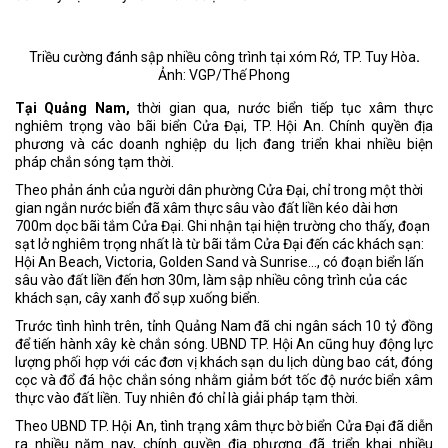
Triều cường đánh sập nhiều công trình tại xóm Rớ, TP. Tuy Hòa
.
Ảnh: VGP/Thế Phong
Tại Quảng Nam,
thời gian qua, nước biển tiếp tục xâm thực
nghiêm trọng vào bãi biển Cửa Đại, TP. Hội An. Chính quyền địa
phương và các doanh nghiệp du lịch đang triển khai nhiều biện
pháp chắn sóng tạm thời.
Theo phản ánh của người dân phường Cửa Đại, chỉ trong một thời
gian ngắn nước biển đã xâm thực sâu vào đất liền kéo dài hơn
700m dọc bãi tắm Cửa Đại. Ghi nhận tại hiện trường cho thấy, đoạn
sạt lở nghiêm trọng nhất là từ bãi tắm Cửa Đại đến các khách sạn:
Hội An Beach, Victoria, Golden Sand và Sunrise…, có đoạn biển lấn
sâu vào đất liền đến hơn 30m, làm sập nhiều công trình của các
khách sạn, cây xanh đổ sụp xuống biển.
Trước tình hình trên, tỉnh Quảng Nam đã chi ngân sách 10 tỷ đồng
để tiến hành xây kè chắn sóng. UBND TP. Hội An cũng huy động lực
lượng phối hợp với các đơn vị khách sạn du lịch dùng bao cát, đóng
cọc và đổ đá hộc chắn sóng nhằm giảm bớt tốc độ nước biển xâm
thực vào đất liền. Tuy nhiên đó chỉ là giải pháp tạm thời.
Theo UBND TP. Hội An, tình trạng xâm thực bờ biển Cửa Đại đã diễn
ra nhiều năm nay, chính quyền địa phương đã triển khai nhiều