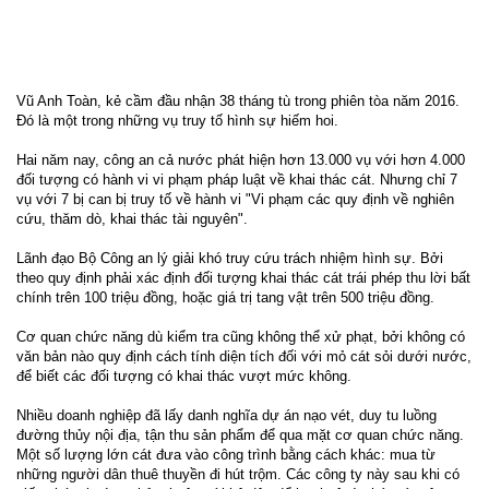
Vũ Anh Toàn, kẻ cầm đầu nhận 38 tháng tù trong phiên tòa năm 2016.
Đó là một trong những vụ truy tố hình sự hiếm hoi.
Hai năm nay, công an cả nước phát hiện hơn 13.000 vụ với hơn 4.000
đối tượng có hành vi vi phạm pháp luật về khai thác cát. Nhưng chỉ 7
vụ với 7 bị can bị truy tố về hành vi "Vi phạm các quy định về nghiên
cứu, thăm dò, khai thác tài nguyên".
Lãnh đạo Bộ Công an lý giải khó truy cứu trách nhiệm hình sự. Bởi
theo quy định phải xác định đối tượng khai thác cát trái phép thu lời bất
chính trên 100 triệu đồng, hoặc giá trị tang vật trên 500 triệu đồng.
Cơ quan chức năng dù kiểm tra cũng không thể xử phạt, bởi không có
văn bản nào quy định cách tính diện tích đối với mỏ cát sỏi dưới nước,
để biết các đối tượng có khai thác vượt mức không.
Nhiều doanh nghiệp đã lấy danh nghĩa dự án nạo vét, duy tu luồng
đường thủy nội địa, tận thu sản phẩm để qua mặt cơ quan chức năng.
Một số lượng lớn cát đưa vào công trình bằng cách khác: mua từ
những người dân thuê thuyền đi hút trộm. Các công ty này sau khi có