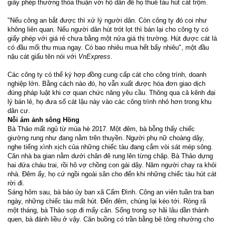
giấy phép thường thỏa thuận với hộ dân để họ thuê tàu hút cát trộm.
"Nếu công an bắt được thì xử lý người dân. Còn công ty đó coi như
không liên quan. Nếu người dân hút trót lọt thì bán lại cho công ty có
giấy phép với giá rẻ chưa bằng một nửa giá thị trường. Hút được cát là
có đầu mối thu mua ngay. Có bao nhiêu mua hết bấy nhiêu", một đầu
nậu cát giấu tên nói với
VnExpress
.
Các công ty có thể ký hợp đồng cung cấp cát cho công trình, doanh
nghiệp lớn. Bằng cách nào đó, họ vẫn xuất được hóa đơn giao dịch
đúng pháp luật khi cơ quan chức năng yêu cầu. Thông qua cả kênh đại
lý bán lẻ, họ đưa số cát lậu này vào các công trình nhỏ hơn trong khu
dân cư.
Nỗi ám ảnh sông Hồng
Bà Thảo mất ngủ từ mùa hè 2017. Một đêm, bà bỗng thấy chiếc
giường rung như đang nằm trên thuyền. Người phụ nữ choàng dậy,
nghe tiếng xình xịch của những chiếc tàu đang cắm vòi sát mép sông.
Căn nhà ba gian nằm dưới chân đê rung lên từng chặp. Bà Thảo dựng
hai đứa cháu trai, rồi hô vợ chồng con gái dậy. Năm người chạy ra khỏi
nhà. Đêm ấy, họ cứ ngồi ngoài sân cho đến khi những chiếc tàu hút cát
rời đi.
Sáng hôm sau, bà báo ủy ban xã Cẩm Đình. Công an viên tuần tra ban
ngày, những chiếc tàu mất hút. Đến đêm, chúng lại kéo tới. Ròng rã
một tháng, bà Thảo sọp đi mấy cân. Sống trong sợ hãi lâu dần thành
quen, bà đánh liều ở vậy. Căn buồng có trần bằng bê tông nhường cho