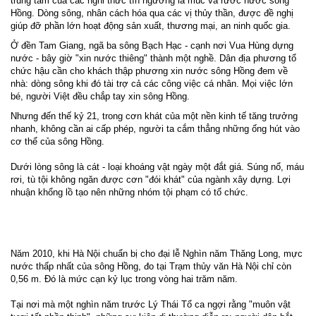
trung tâm của các nghi thức tín ngưỡng là múc và rước nước sông
Hồng. Dòng sông, nhân cách hóa qua các vị thủy thần, được đề nghị
giúp đỡ phần lớn hoạt động sản xuất, thương mại, an ninh quốc gia.
Ở đền Tam Giang, ngã ba sông Bạch Hạc - cạnh nơi Vua Hùng dựng
nước - bây giờ "xin nước thiêng" thành một nghề. Dân địa phương tổ
chức hậu cần cho khách thập phương xin nước sông Hồng đem về
nhà: dòng sông khi đó tài trợ cả các công việc cá nhân. Mọi việc lớn
bé, người Việt đều chắp tay xin sông Hồng.
Nhưng đến thế kỷ 21, trong cơn khát của một nền kinh tế tăng trưởng
nhanh, không cần ai cấp phép, người ta cắm thẳng những ống hút vào
cơ thể của sông Hồng.
Dưới lòng sông là cát - loại khoáng vật ngày một đắt giá. Súng nổ, máu
rơi, tù tội không ngăn được cơn "đói khát" của ngành xây dựng. Lợi
nhuận khổng lồ tạo nên những nhóm tội phạm có tổ chức.
Năm 2010, khi Hà Nội chuẩn bị cho đại lễ Nghìn năm Thăng Long, mực
nước thấp nhất của sông Hồng, đo tại Trạm thủy văn Hà Nội chỉ còn
0,56 m. Đó là mức cạn kỷ lục trong vòng hai trăm năm.
Tại nơi mà một nghìn năm trước Lý Thái Tổ ca ngợi rằng "muôn vật