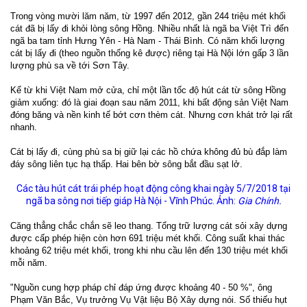
Trong vòng mười lăm năm, từ 1997 đến 2012, gần 244 triệu mét khối
cát đã bị lấy đi khỏi lòng sông Hồng. Nhiều nhất là ngã ba Việt Trì đến
ngã ba tam tỉnh Hưng Yên - Hà Nam - Thái Bình. Có năm khối lượng
cát bị lấy đi (theo nguồn thống kê được) riêng tại Hà Nội lớn gấp 3 lần
lượng phù sa về tới Sơn Tây.
Kể từ khi Việt Nam mở cửa, chỉ một lần tốc độ hút cát từ sông Hồng
giảm xuống: đó là giai đoạn sau năm 2011, khi bất động sản Việt Nam
đóng băng và nền kinh tế bớt cơn thèm cát. Nhưng cơn khát trở lại rất
nhanh.
Cát bị lấy đi, cùng phù sa bị giữ lại các hồ chứa không đủ bù đắp làm
đáy sông liên tục hạ thấp. Hai bên bờ sông bắt đầu sạt lở.
Các tàu hút cát trái phép hoạt động công khai ngày 5/7/2018 tại
ngã ba sông nơi tiếp giáp Hà Nội - Vĩnh Phúc. Ảnh:
Gia Chính.
Căng thẳng chắc chắn sẽ leo thang. Tổng trữ lượng cát sỏi xây dựng
được cấp phép hiện còn hơn 691 triệu mét khối. Công suất khai thác
khoảng 62 triệu mét khối, trong khi nhu cầu lên đến 130 triệu mét khối
mỗi năm.
"Nguồn cung hợp pháp chỉ đáp ứng được khoảng 40 - 50 %", ông
Phạm Văn Bắc, Vụ trưởng Vụ Vật liệu Bộ Xây dựng nói. Số thiếu hụt