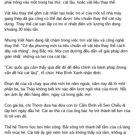
phải trông vào một trong hai thứ: cát lậu, hoặc vật liệu thay thế.
Vật liệu thay thế gồm cát nhân tạo hoặc tro xỉ của một số nhà máy
gang thép đã gia công có thể đạt được tiêu chuẩn thay thế cát xây
dựng. Thay thế cát san lấp có tro xỉ nhiệt điện với lượng tồn đọng
khoảng 30 triệu tấn.
Nhưng Việt Nam đang rất chậm trong việc tìm vật liệu và công nghệ
thay thế. "Có địa phương mới ra tiêu chuẩn về vật liệu thay thế cách
đây vài tháng", ông Bắc nói. Mọi con đường đều dẫn về giải pháp đơn
giản nhất: những sà lan của cát tặc.
"Các quốc gia cảm thấy quá đắt đỏ để điều chỉnh và hành pháp (trong
vấn đề hút cát lậu)", tổ chức Hòa Bình Xanh nhận định.
Đoạn đê của xã chạy qua nhà mới kè năm ngoái, năm nay đã lở một
phần ba, bà Thảo không biết khi nào đến lượt ngôi nhà của mình. Nỗi
ám ảnh ấy đến hàng đêm, ngay cả trong giấc mơ.
Con gái bà, chị Thơm đưa hai đứa con từ Cẩm Đình về Sen Chiểu đi
tập bơi ngày đầu hè. Cái ao thả cá của ông bác họ trở thành bể bơi của
lũ trẻ ven đô.
Thế hệ Thơm học bơi trên sông. Bãi sông trở thành bể tắm của cả làng
mỗi mùa hè. Cái bãi ấy giờ ném hòn sỏi không thấy sủi tăm, không ai