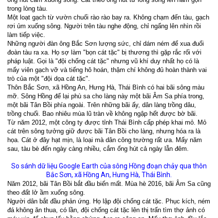
trong lòng tàu.
Một loạt gạch từ vườn chuối rào rào bay ra. Không chạm đến tàu, gạch
rơi ủm xuống sông. Người trên tàu nghe động, chỉ ngẩng lên nhìn rồi
làm tiếp việc.
Những người đàn ông Bắc Sơn lượng sức, chỉ dám ném để xua đuổi
đoàn tàu ra xa. Họ sợ làm "bọn cát tặc" bị thương thì gặp rắc rối với
pháp luật. Gọi là "đội chống cát tặc" nhưng vũ khí duy nhất họ có là
mấy viên gạch vỡ và tiếng hô hoán, thậm chí không đủ hoàn thành vai
trò của một "đội dọa cát tặc".
Thôn Bắc Sơn, xã Hồng An, Hưng Hà, Thái Bình có hai bãi sông màu
mỡ. Sông Hồng để lại phù sa cho làng này một bãi Âm Sa phía trong,
một bãi Tân Bồi phía ngoài. Trên những bãi ấy, dân làng trồng dâu,
trồng chuối. Bao nhiêu mùa lũ tràn về không ngập hết được bờ bãi.
Từ năm 2012, một công ty được tỉnh Thái Bình cấp phép khai mỏ. Mỏ
cát trên sông tưởng giữ được bãi Tân Bồi cho làng, nhưng hóa ra là
họa. Cát ở đây hạt mịn, là loại mà dân công trường rất ưa. Mấy năm
sau, tàu bè đến ngày càng nhiều, cắm ống hút cả ngày lẫn đêm.
So sánh dữ liệu Google Earth của sông Hồng đoạn chảy qua thôn
Bắc Sơn, xã Hồng An, Hưng Hà, Thái Bình.
Năm 2012, bãi Tân Bồi bắt đầu biến mất. Mùa hè 2016, bãi Âm Sa cũng
theo đất lở ầm xuống sông.
Người dân bắt đầu phản ứng. Họ lập đội chống cát tặc. Phục kích, ném
đá không ăn thua, có lần, đội chống cát tặc lên thị trấn tìm thợ ảnh có