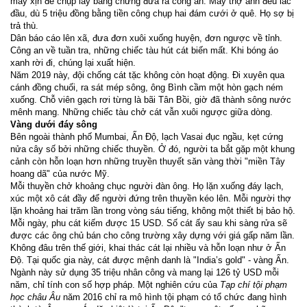
máy xịn để chụp lấy bằng chứng đưa ra công an. Mấy thợ ảnh đều lắc
đầu, dù 5 triệu đồng bằng tiền công chụp hai đám cưới ở quê. Họ sợ bị
trả thù.
Dân báo cáo lên xã, đưa đơn xuôi xuống huyện, đơn ngược về tỉnh.
Công an về tuần tra, những chiếc tàu hút cát biến mất. Khi bóng áo
xanh rời đi, chúng lại xuất hiện.
Năm 2019 này, đội chống cát tặc không còn hoạt động. Đi xuyên qua
cánh đồng chuối, ra sát mép sông, ông Bình cầm một hòn gạch ném
xuống. Chỗ viên gạch rơi từng là bãi Tân Bồi, giờ đã thành sông nước
mênh mang. Những chiếc tàu chở cát vẫn xuôi ngược giữa dòng.
Vàng dưới đáy sông
Bên ngoài thành phố Mumbai, Ấn Độ, lạch Vasai đục ngầu, kẹt cứng
nửa cây số bởi những chiếc thuyền. Ở đó, người ta bắt gặp một khung
cảnh còn hỗn loạn hơn những truyền thuyết săn vàng thời "miền Tây
hoang dã" của nước Mỹ.
Mỗi thuyền chở khoảng chục người đàn ông. Họ lặn xuống đáy lạch,
xúc một xô cát đầy để người đứng trên thuyền kéo lên. Mỗi người thợ
lặn khoảng hai trăm lần trong vòng sáu tiếng, không một thiết bị bảo hộ.
Mỗi ngày, phu cát kiếm được 15 USD. Số cát ấy sau khi sàng rửa sẽ
được các ông chủ bán cho công trường xây dựng với giá gấp năm lần.
Không đâu trên thế giới, khai thác cát lại nhiều và hỗn loạn như ở Ấn
Độ. Tại quốc gia này, cát được mệnh danh là "India’s gold" - vàng Ấn.
Ngành này sử dụng 35 triệu nhân công và mang lại 126 tỷ USD mỗi
năm, chỉ tính con số hợp pháp. Một nghiên cứu của
Tạp chí tội phạm
học châu Âu
năm 2016 chỉ ra mô hình tội phạm có tổ chức đang hình