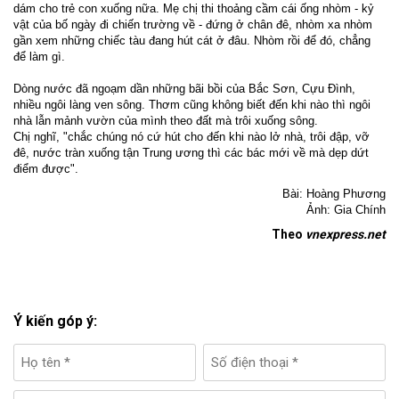
dám cho trẻ con xuống nữa. Mẹ chị thi thoảng cầm cái ống nhòm - kỷ
vật của bố ngày đi chiến trường về - đứng ở chân đê, nhòm xa nhòm
gần xem những chiếc tàu đang hút cát ở đâu. Nhòm rồi để đó, chẳng
để làm gì.
Dòng nước đã ngoạm dần những bãi bồi của Bắc Sơn, Cựu Đình,
nhiều ngôi làng ven sông. Thơm cũng không biết đến khi nào thì ngôi
nhà lẫn mảnh vườn của mình theo đất mà trôi xuống sông.
Chị nghĩ, "chắc chúng nó cứ hút cho đến khi nào lở nhà, trôi đập, vỡ
đê, nước tràn xuống tận Trung ương thì các bác mới về mà dẹp dứt
điểm được".
Bài: Hoàng Phương
Ảnh: Gia Chính
Theo
vnexpress.net
Ý kiến góp ý: