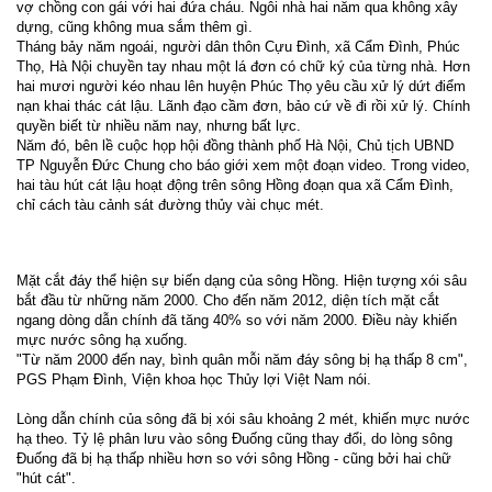
vợ chồng con gái với hai đứa cháu. Ngôi nhà hai năm qua không xây
dựng, cũng không mua sắm thêm gì.
Tháng bảy năm ngoái, người dân thôn Cựu Đình, xã Cẩm Đình, Phúc
Thọ, Hà Nội chuyền tay nhau một lá đơn có chữ ký của từng nhà. Hơn
hai mươi người kéo nhau lên huyện Phúc Thọ yêu cầu xử lý dứt điểm
nạn khai thác cát lậu. Lãnh đạo cầm đơn, bảo cứ về đi rồi xử lý. Chính
quyền biết từ nhiều năm nay, nhưng bất lực.
Năm đó, bên lề cuộc họp hội đồng thành phố Hà Nội, Chủ tịch UBND
TP Nguyễn Đức Chung cho báo giới xem một đoạn video. Trong video,
hai tàu hút cát lậu hoạt động trên sông Hồng đoạn qua xã Cẩm Đình,
chỉ cách tàu cảnh sát đường thủy vài chục mét.
Mặt cắt đáy thể hiện sự biến dạng của sông Hồng. Hiện tượng xói sâu
bắt đầu từ những năm 2000. Cho đến năm 2012, diện tích mặt cắt
ngang dòng dẫn chính đã tăng 40% so với năm 2000. Điều này khiến
mực nước sông hạ xuống.
"Từ năm 2000 đến nay, bình quân mỗi năm đáy sông bị hạ thấp 8 cm",
PGS Phạm Đình, Viện khoa học Thủy lợi Việt Nam nói.
Lòng dẫn chính của sông đã bị xói sâu khoảng 2 mét, khiến mực nước
hạ theo. Tỷ lệ phân lưu vào sông Đuống cũng thay đổi, do lòng sông
Đuống đã bị hạ thấp nhiều hơn so với sông Hồng - cũng bởi hai chữ
"hút cát".