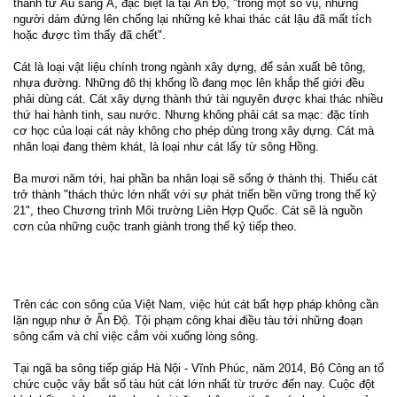
thành từ Âu sang Á, đặc biệt là tại Ấn Độ, "trong một số vụ, những
người dám đứng lên chống lại những kẻ khai thác cát lậu đã mất tích
hoặc được tìm thấy đã chết".
Cát là loại vật liệu chính trong ngành xây dựng, để sản xuất bê tông,
nhựa đường. Những đô thị khổng lồ đang mọc lên khắp thế giới đều
phải dùng cát. Cát xây dựng thành thứ tài nguyên được khai thác nhiều
thứ hai hành tinh, sau nước. Nhưng không phải cát sa mạc: đặc tính
cơ học của loại cát này không cho phép dùng trong xây dựng. Cát mà
nhân loại đang thèm khát, là loại như cát lấy từ sông Hồng.
Ba mươi năm tới, hai phần ba nhân loại sẽ sống ở thành thị. Thiếu cát
trở thành "thách thức lớn nhất với sự phát triển bền vững trong thế kỷ
21", theo Chương trình Môi trường Liên Hợp Quốc. Cát sẽ là nguồn
cơn của những cuộc tranh giành trong thế kỷ tiếp theo.
Trên các con sông của Việt Nam, việc hút cát bất hợp pháp không cần
lặn ngụp như ở Ấn Độ. Tội phạm công khai điều tàu tới những đoạn
sông cấm và chỉ việc cắm vòi xuống lòng sông.
Tại ngã ba sông tiếp giáp Hà Nội - Vĩnh Phúc, năm 2014, Bộ Công an tổ
chức cuộc vây bắt số tàu hút cát lớn nhất từ trước đến nay. Cuộc đột