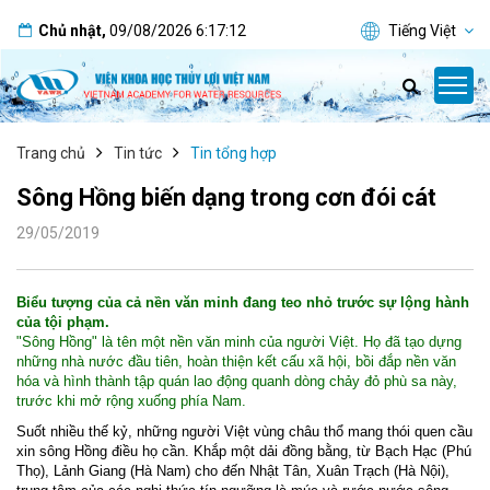
Chủ nhật
,
09/08/2026
6:17:12
Tiếng Việt
Trang chủ
Tin tức
Tin tổng hợp
Sông Hồng biến dạng trong cơn đói cát
29/05/2019
Biểu tượng của cả nền văn minh đang teo nhỏ trước sự lộng hành
của tội phạm.
"Sông Hồng" là tên một nền văn minh của người Việt. Họ đã tạo dựng
những nhà nước đầu tiên, hoàn thiện kết cấu xã hội, bồi đắp nền văn
hóa và hình thành tập quán lao động quanh dòng chảy đỏ phù sa này,
trước khi mở rộng xuống phía Nam.
Suốt nhiều thế kỷ, những người Việt vùng châu thổ mang thói quen cầu
xin sông Hồng điều họ cần. Khắp một dải đồng bằng, từ Bạch Hạc (Phú
Thọ), Lảnh Giang (Hà Nam) cho đến Nhật Tân, Xuân Trạch (Hà Nội),