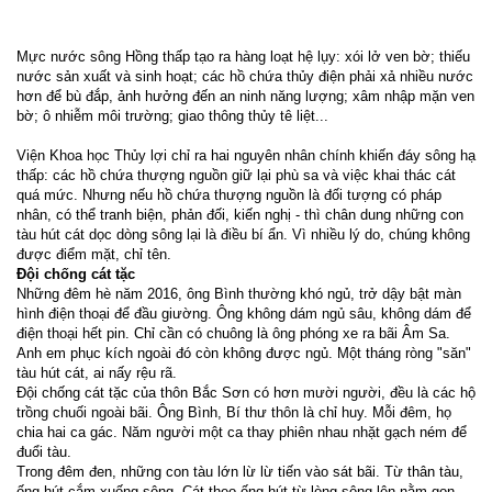
Mực nước sông Hồng thấp tạo ra hàng loạt hệ lụy: xói lở ven bờ; thiếu
nước sản xuất và sinh hoạt; các hồ chứa thủy điện phải xả nhiều nước
hơn để bù đắp, ảnh hưởng đến an ninh năng lượng; xâm nhập mặn ven
bờ; ô nhiễm môi trường; giao thông thủy tê liệt...
Viện Khoa học Thủy lợi chỉ ra hai nguyên nhân chính khiến đáy sông hạ
thấp: các hồ chứa thượng nguồn giữ lại phù sa và việc khai thác cát
quá mức. Nhưng nếu hồ chứa thượng nguồn là đối tượng có pháp
nhân, có thể tranh biện, phản đối, kiến nghị - thì chân dung những con
tàu hút cát dọc dòng sông lại là điều bí ẩn. Vì nhiều lý do, chúng không
được điểm mặt, chỉ tên.
Đội chống cát tặc
Những đêm hè năm 2016, ông Bình thường khó ngủ, trở dậy bật màn
hình điện thoại để đầu giường. Ông không dám ngủ sâu, không dám để
điện thoại hết pin. Chỉ cần có chuông là ông phóng xe ra bãi Âm Sa.
Anh em phục kích ngoài đó còn không được ngủ. Một tháng ròng "săn"
tàu hút cát, ai nấy rệu rã.
Đội chống cát tặc của thôn Bắc Sơn có hơn mười người, đều là các hộ
trồng chuối ngoài bãi. Ông Bình, Bí thư thôn là chỉ huy. Mỗi đêm, họ
chia hai ca gác. Năm người một ca thay phiên nhau nhặt gạch ném để
đuổi tàu.
Trong đêm đen, những con tàu lớn lừ lừ tiến vào sát bãi. Từ thân tàu,
ống hút cắm xuống sông. Cát theo ống hút từ lòng sông lên nằm gọn