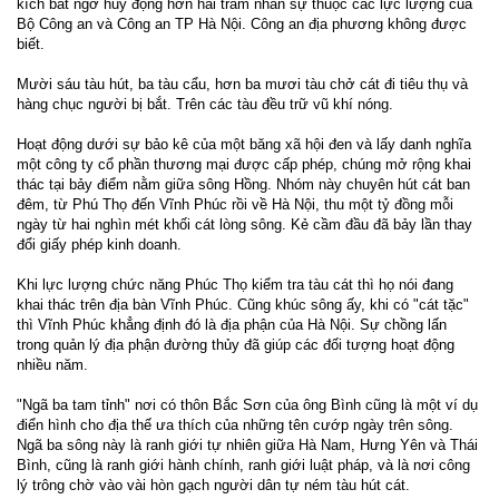
kích bất ngờ huy động hơn hai trăm nhân sự thuộc các lực lượng của
Bộ Công an và Công an TP Hà Nội. Công an địa phương không được
biết.
Mười sáu tàu hút, ba tàu cẩu, hơn ba mươi tàu chở cát đi tiêu thụ và
hàng chục người bị bắt. Trên các tàu đều trữ vũ khí nóng.
Hoạt động dưới sự bảo kê của một băng xã hội đen và lấy danh nghĩa
một công ty cổ phần thương mại được cấp phép, chúng mở rộng khai
thác tại bảy điểm nằm giữa sông Hồng. Nhóm này chuyên hút cát ban
đêm, từ Phú Thọ đến Vĩnh Phúc rồi về Hà Nội, thu một tỷ đồng mỗi
ngày từ hai nghìn mét khối cát lòng sông. Kẻ cầm đầu đã bảy lần thay
đổi giấy phép kinh doanh.
Khi lực lượng chức năng Phúc Thọ kiểm tra tàu cát thì họ nói đang
khai thác trên địa bàn Vĩnh Phúc. Cũng khúc sông ấy, khi có "cát tặc"
thì Vĩnh Phúc khẳng định đó là địa phận của Hà Nội. Sự chồng lấn
trong quản lý địa phận đường thủy đã giúp các đối tượng hoạt động
nhiều năm.
"Ngã ba tam tỉnh" nơi có thôn Bắc Sơn của ông Bình cũng là một ví dụ
điển hình cho địa thế ưa thích của những tên cướp ngày trên sông.
Ngã ba sông này là ranh giới tự nhiên giữa Hà Nam, Hưng Yên và Thái
Bình, cũng là ranh giới hành chính, ranh giới luật pháp, và là nơi công
lý trông chờ vào vài hòn gạch người dân tự ném tàu hút cát.