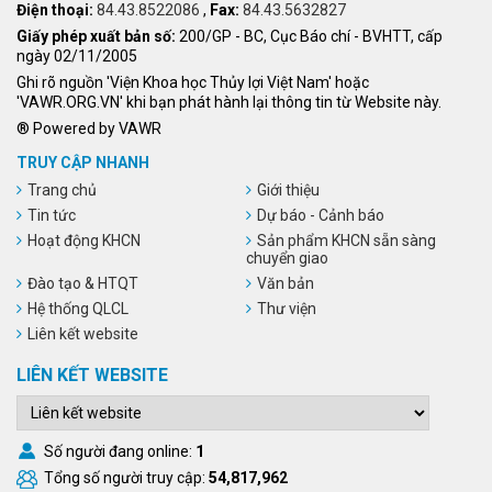
Điện thoại:
84.43.8522086
,
Fax:
84.43.5632827
Giấy phép xuất bản số:
200/GP - BC, Cục Báo chí - BVHTT, cấp
ngày 02/11/2005
Ghi rõ nguồn 'Viện Khoa học Thủy lợi Việt Nam' hoặc
'VAWR.ORG.VN' khi bạn phát hành lại thông tin từ Website này.
® Powered by VAWR
TRUY CẬP NHANH
Trang chủ
Giới thiệu
Tin tức
Dự báo - Cảnh báo
Hoạt động KHCN
Sản phẩm KHCN sẵn sàng
chuyển giao
Đào tạo & HTQT
Văn bản
Hệ thống QLCL
Thư viện
Liên kết website
LIÊN KẾT WEBSITE
Số người đang online:
1
Tổng số người truy cập:
54,817,962