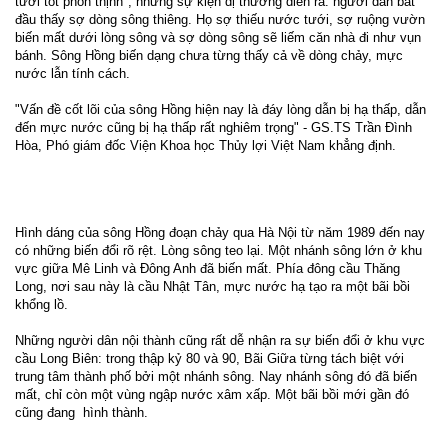
tươi tốt phồn thịnh", những sự kiện dị thường diễn ra: người dân bắt
đầu thấy sợ dòng sông thiêng. Họ sợ thiếu nước tưới, sợ ruộng vườn
biến mất dưới lòng sông và sợ dòng sông sẽ liếm căn nhà đi như vụn
bánh. Sông Hồng biến dạng chưa từng thấy cả về dòng chảy, mực
nước lẫn tính cách.
"Vấn đề cốt lõi của sông Hồng hiện nay là đáy lòng dẫn bị hạ thấp, dẫn
đến mực nước cũng bị hạ thấp rất nghiêm trọng" - GS.TS Trần Đình
Hòa, Phó giám đốc Viện Khoa học Thủy lợi Việt Nam khẳng định.
Hình dáng của sông Hồng đoạn chảy qua Hà Nội từ năm 1989 đến nay
có những biến đổi rõ rệt. Lòng sông teo lại. Một nhánh sông lớn ở khu
vực giữa Mê Linh và Đông Anh đã biến mất. Phía đông cầu Thăng
Long, nơi sau này là cầu Nhật Tân, mực nước hạ tạo ra một bãi bồi
khổng lồ.
Những người dân nội thành cũng rất dễ nhận ra sự biến đổi ở khu vực
cầu Long Biên: trong thập kỷ 80 và 90, Bãi Giữa từng tách biệt với
trung tâm thành phố bởi một nhánh sông. Nay nhánh sông đó đã biến
mất, chỉ còn một vùng ngập nước xâm xấp. Một bãi bồi mới gần đó
cũng đang hình thành.