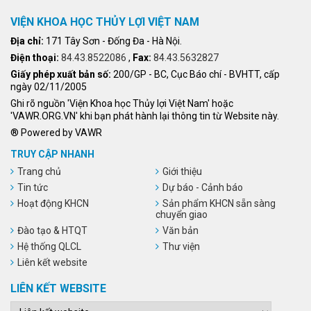
VIỆN KHOA HỌC THỦY LỢI VIỆT NAM
Địa chỉ:
171 Tây Sơn - Đống Đa - Hà Nội.
Điện thoại:
84.43.8522086
,
Fax:
84.43.5632827
Giấy phép xuất bản số:
200/GP - BC, Cục Báo chí - BVHTT, cấp
ngày 02/11/2005
Ghi rõ nguồn 'Viện Khoa học Thủy lợi Việt Nam' hoặc
'VAWR.ORG.VN' khi bạn phát hành lại thông tin từ Website này.
® Powered by VAWR
TRUY CẬP NHANH
Trang chủ
Giới thiệu
Tin tức
Dự báo - Cảnh báo
Hoạt động KHCN
Sản phẩm KHCN sẵn sàng
chuyển giao
Đào tạo & HTQT
Văn bản
Hệ thống QLCL
Thư viện
Liên kết website
LIÊN KẾT WEBSITE