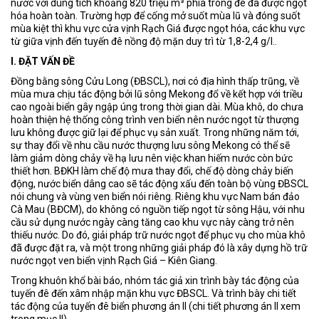
nước với dung tích khoảng 820 triệu m³ phía trong đê đã được ngọt
hóa hoàn toàn. Trường hợp để cống mở suốt mùa lũ và đóng suốt
mùa kiệt thì khu vực cửa vịnh Rạch Giá được ngọt hóa, các khu vực
từ giữa vịnh đến tuyến đê nồng độ mặn duy trì từ 1,8-2,4 g/l..
I. ĐẶT VẤN ĐỀ
Đồng bằng sông Cửu Long (ĐBSCL), nơi có địa hình thấp trũng, về
mùa mưa chịu tác động bởi lũ sông Mekong đổ về kết hợp với triều
cao ngoài biển gây ngập úng trong thời gian dài. Mùa khô, do chưa
hoàn thiện hệ thống công trình ven biển nên nước ngọt từ thượng
lưu không được giữ lại để phục vụ sản xuất. Trong những năm tới,
sự thay đổi về nhu cầu nước thượng lưu sông Mekong có thể sẽ
làm giảm dòng chảy về hạ lưu nên việc khan hiếm nước còn bức
thiết hơn. BĐKH làm chế độ mưa thay đổi, chế độ dòng chảy biến
động, nước biển dâng cao sẽ tác động xấu đến toàn bộ vùng ĐBSCL
nói chung và vùng ven biển nói riêng. Riêng khu vực Nam bán đảo
Cà Mau (BĐCM), do không có nguồn tiếp ngọt từ sông Hậu, với nhu
cầu sử dụng nước ngày càng tăng cao khu vực này càng trở nên
thiếu nước. Do đó, giải pháp trữ nước ngọt để phục vụ cho mùa khô
đã được đặt ra, và một trong những giải pháp đó là xây dựng hồ trữ
nước ngọt ven biển vịnh Rạch Giá – Kiên Giang.
Trong khuôn khổ bài báo, nhóm tác giả xin trình bày tác động của
tuyến đê đến xâm nhập mặn khu vực ĐBSCL. Và trình bày chi tiết
tác động của tuyến đê biển phương án II (chi tiết phương án II xem
trong mục II).