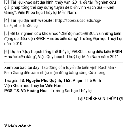
[3]. Tài liệu khảo sát địa hình, thủy văn, 2011, đề tài: “Nghiên cứu
giải pháp tổng thể xây dựng tuyến đê biển vịnh Rạch Giá – Kiên
Giang”, Viện Khoa học Thủy lợi Miền Nam.
[4]. Tài liệu địa hình website :
http://topex.ucsd.edu/cgi-
bin/get_srtm30.cgi
[5]. Đề tài nghiên cứu khoa học “Chế độ nước ĐBSCL và những biến
động do điều kiện BĐKH – nước biển dâng” Trường Đại học Thuỷ Lợi
năm 2010.
[6]. Dự án “Quy hoạch tổng thể thủy lợi ĐBSCL trong điều kiện BĐKH
– nước biển dâng”, Viện Quy hoạch Thuỷ Lợi Miền Nam năm 2011.
Xem bài báo tại đây:
Tác động của tuyến đê biển vịnh Rạch Giá -
Kiên Giang đến xâm nhập mặn đồng bằng sông Cửu Long
Tác giả:
TS. Nguyễn Phú Quỳnh, ThS. Phạm Thế Vinh
Viện Khoa học Thủy lợi Miền Nam
PGS.TS. Vũ Hoàng Hoa
- Trường Đại học Thủy lợi
TẠP CHÍ KH&CN THỦY LỢI
Ý kiến góp ý: