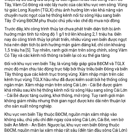
Tây, Vàm Cỏ Đông và việc lấy nước của các khu vực ven sông. Vùng
tứ giác Long Xuyên (TGLX) chịu ảnh hưởng lớn vào khả năng vận
chuyển nước ngọt của hệ thống kênh nối từ sông Hậu sang biển
Tây. Ở vùng BĐCM phụ thuộc chủ yếu vào chế độ mưa nội đồng.
Trước đây, khi công trình thủy lợi chưa phát triển diện tích bị ảnh
hưởng mặn tính từ nồng độ 1 g/l trở lên khoảng 2,1 triệu ha. Đến
nay do công trình thủy lợi phát triển, nhiều vùng ven biển được ngọt
hóa nên diện tích bị ảnh hưởng mặn giảm đáng kể, chỉ còn khoảng
1,5 triệu ha [5]. Tuy nhiên, ranh giới mặn trên sông chính, sông Vàm
Cỏ Tây và các kênh nối thông ra biển lại có xu thế gia tăng.
Đối với khu vực ven biển Tây, là vùng tiếp giáp giữa BĐCM và TGLX
mức độ mặn chịu tác động trực tiếp bởi thủy triều biển Đông và biển
Tây thông qua các kênh trục trong vùng. Xâm nhập mặn trên các
kênh trục vùng TGLX hầu như đã được kiểm soát bởi hệ thống cống
ngăn mặn. Xâm nhập mặn trên sông Cái Lớn - Cái Bé được giảm
khá nhiều sau khi hệ thống kênh nối từ sông Hậu sang sông Cái Lớn
- Cái Bé được tăng cường, khơi thông, mở rộng. Tuy ranh giới mặn
không giảm nhiều nhưng thời gian ngọt được kéo dài nên thuận lợi
cho sản xuất nông nghiệp.
Khu vực ven biển Tây thuộc BĐCM, nguồn mặn xâm nhập vào
không sâu, chủ yếu chỉ đến ngay cửa sông Cái Lớn, Cái Bé, ven bờ
biển An Minh - An Biên. Ngược lại, khu vực ven biển Đông thuộc
BĐCM, nguồn mặn lại xâm nhập rất sâu (đến tận đầu sông Cái Lớn)