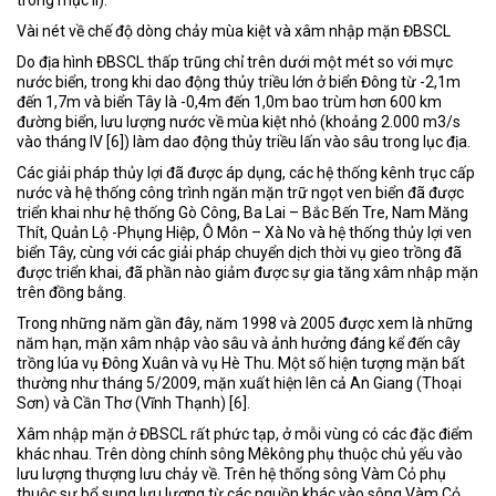
Vài nét về chế độ dòng chảy mùa kiệt và xâm nhập mặn ĐBSCL
Do địa hình ĐBSCL thấp trũng chỉ trên dưới một mét so với mực
nước biển, trong khi dao động thủy triều lớn ở biển Đông từ -2,1m
đến 1,7m và biển Tây là -0,4m đến 1,0m bao trùm hơn 600 km
đường biển, lưu lượng nước về mùa kiệt nhỏ (khoảng 2.000 m3/s
vào tháng IV [6]) làm dao động thủy triều lấn vào sâu trong lục địa.
Các giải pháp thủy lợi đã được áp dụng, các hệ thống kênh trục cấp
nước và hệ thống công trình ngăn mặn trữ ngọt ven biển đã được
triển khai như hệ thống Gò Công, Ba Lai – Bắc Bến Tre, Nam Măng
Thít, Quản Lộ -Phụng Hiệp, Ô Môn – Xà No và hệ thống thủy lợi ven
biển Tây, cùng với các giải pháp chuyển dịch thời vụ gieo trồng đã
được triển khai, đã phần nào giảm được sự gia tăng xâm nhập mặn
trên đồng bằng.
Trong những năm gần đây, năm 1998 và 2005 được xem là những
năm hạn, mặn xâm nhập vào sâu và ảnh hưởng đáng kể đến cây
trồng lúa vụ Đông Xuân và vụ Hè Thu. Một số hiện tượng mặn bất
thường như tháng 5/2009, mặn xuất hiện lên cả An Giang (Thoại
Sơn) và Cần Thơ (Vĩnh Thạnh) [6].
Xâm nhập mặn ở ĐBSCL rất phức tạp, ở mỗi vùng có các đặc điểm
khác nhau. Trên dòng chính sông Mêkông phụ thuộc chủ yếu vào
lưu lượng thượng lưu chảy về. Trên hệ thống sông Vàm Cỏ phụ
thuộc sự bổ sung lưu lượng từ các nguồn khác vào sông Vàm Cỏ