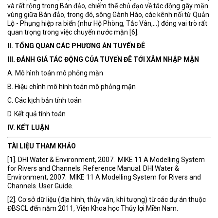
và rất rộng trong Bán đảo, chiếm thế chủ đạo về tác động gây mặn
vùng giữa Bán đảo, trong đó, sông Gành Hào, các kênh nối từ Quản
Lộ - Phụng hiệp ra biển (như Hộ Phòng, Tắc Vân,…) đóng vai trò rất
quan trọng trong việc chuyển nước mặn [6].
II. TỔNG QUAN CÁC PHƯƠNG ÁN TUYẾN ĐÊ
III. ĐÁNH GIÁ TÁC ĐỘNG CỦA TUYẾN ĐÊ TỚI XÂM NHẬP MẶN
A. Mô hình toán mô phỏng mặn
B. Hiệu chỉnh mô hình toán mô phỏng mặn
C. Các kịch bản tính toán
D. Kết quả tính toán
IV. KẾT LUẬN
TÀI LIỆU THAM KHẢO
[1]. DHI Water & Environment, 2007. MIKE 11 A Modelling System
for Rivers and Channels. Reference Manual. DHI Water &
Environment, 2007. MIKE 11 A Modelling System for Rivers and
Channels. User Guide.
[2]. Cơ sở dữ liệu (địa hình, thủy văn, khí tượng) từ các dự án thuộc
ĐBSCL đến năm 2011, Viện Khoa học Thủy lợi Miền Nam.