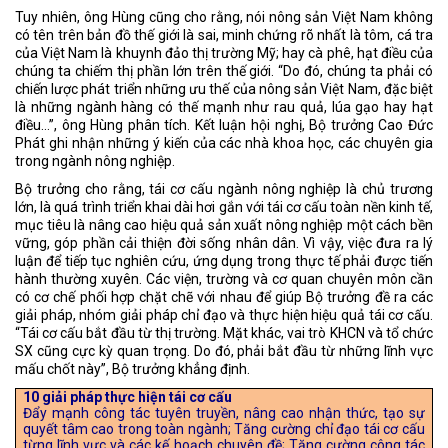
Tuy nhiên, ông Hùng cũng cho rằng, nói nông sản Việt Nam không
có tên trên bản đồ thế giới là sai, minh chứng rõ nhất là tôm, cá tra
của Việt Nam là khuynh đảo thị trường Mỹ; hay cà phê, hạt điều của
chúng ta chiếm thị phần lớn trên thế giới. “Do đó, chúng ta phải có
chiến lược phát triển những ưu thế của nông sản Việt Nam, đặc biệt
là những ngành hàng có thế mạnh như rau quả, lúa gạo hay hạt
điều…”, ông Hùng phân tích. Kết luận hội nghị, Bộ trưởng Cao Đức
Phát ghi nhận những ý kiến của các nhà khoa học, các chuyên gia
trong ngành nông nghiệp.
Bộ trưởng cho rằng, tái cơ cấu ngành nông nghiệp là chủ trương
lớn, là quá trình triển khai dài hơi gắn với tái cơ cấu toàn nền kinh tế,
mục tiêu là nâng cao hiệu quả sản xuất nông nghiệp một cách bền
vững, góp phần cải thiện đời sống nhân dân. Vì vậy, việc đưa ra lý
luận để tiếp tục nghiên cứu, ứng dụng trong thực tế phải được tiến
hành thường xuyên. Các viện, trường và cơ quan chuyên môn cần
có cơ chế phối hợp chặt chẽ với nhau để giúp Bộ trưởng đề ra các
giải pháp, nhóm giải pháp chỉ đạo và thực hiện hiệu quả tái cơ cấu.
“Tái cơ cấu bắt đầu từ thị trường. Mặt khác, vai trò KHCN và tổ chức
SX cũng cực kỳ quan trọng. Do đó, phải bắt đầu từ những lĩnh vực
mấu chốt này”, Bộ trưởng khẳng định.
10 giải pháp thực hiện tái cơ cấu
Đẩy mạnh công tác tuyên truyền, nâng cao nhận thức, tạo sự
quyết tâm cao trong toàn ngành; Tăng cường chỉ đạo tái cơ cấu
từng lĩnh vực và các kế hoạch chuyên đề; Tăng cường công tác