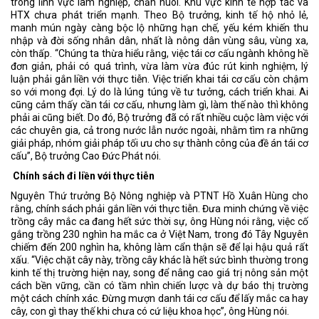
trong lĩnh vực lâm nghiệp, chăn nuôi. Khu vực kinh tế hợp tác và
HTX chưa phát triển mạnh. Theo Bộ trưởng, kinh tế hộ nhỏ lẻ,
manh mún ngày càng bộc lộ những hạn chế, yếu kém khiến thu
nhập và đời sống nhân dân, nhất là nông dân vùng sâu, vùng xa,
còn thấp. “Chúng ta thừa hiểu rằng, việc tái cơ cấu ngành không hề
đơn giản, phải có quá trình, vừa làm vừa đúc rút kinh nghiệm, lý
luận phải gắn liền với thực tiễn. Việc triển khai tái cơ cấu còn chậm
so với mong đợi. Lý do là lúng túng về tư tưởng, cách triển khai. Ai
cũng cảm thấy cần tái cơ cấu, nhưng làm gì, làm thế nào thì không
phải ai cũng biết. Do đó, Bộ trưởng đã có rất nhiều cuộc làm việc với
các chuyên gia, cả trong nước lẫn nước ngoài, nhằm tìm ra những
giải pháp, nhóm giải pháp tối ưu cho sự thành công của đề án tái cơ
cấu”, Bộ trưởng Cao Đức Phát nói.
Chính sách đi liền với thực tiễn
Nguyên Thứ trưởng Bộ Nông nghiệp và PTNT Hồ Xuân Hùng cho
rằng, chính sách phải gắn liền với thực tiễn. Đưa minh chứng về việc
trồng cây mắc ca đang hết sức thời sự, ông Hùng nói rằng, việc cố
gắng trồng 230 nghìn ha mắc ca ở Việt Nam, trong đó Tây Nguyên
chiếm đến 200 nghìn ha, không làm cẩn thận sẽ để lại hậu quả rất
xấu. “Việc chặt cây này, trồng cây khác là hết sức bình thường trong
kinh tế thị trường hiện nay, song để nâng cao giá trị nông sản một
cách bền vững, cần có tầm nhìn chiến lược và dự báo thị trường
một cách chính xác. Đừng mượn danh tái cơ cấu để lấy mắc ca hay
cây, con gì thay thế khi chưa có cứ liệu khoa học”, ông Hùng nói.