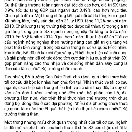
Cụ thể, tăng trưởng toàn ngành đạt tốc độ cao hơn, giá trị SX tăng
3,9%, tốc độ tăng GDP của ngành đạt 3,49%, cao hơn mục tiêu
Chính phủ đề ra. Một trong những kết quả nổi bật là tổng kim ngạch
XK nông, lâm, thủy sản đạt gần 31 tỷ USD, tăng 11,2% so với năm
2013. Chất lượng tăng trưởng tiếp tục được cải thiện, tỷ trọng giá trị
gia tăng trong giá trị SX ngành nông nghiệp đã tăng từ 57% năm
2010 lên 67,8% năm 2014. “Qua hơn 1 năm thực hiện đề án “Tái cơ
cấu ngành nông nghiệp theo hướng nâng cao giá trị gia tăng và
phát triển bền vững”, trong bối cảnh trong nước và quốc tế có nhiều
khó khăn, Bộ đã nỗ lực chỉ đạo và quyết liệt thực hiện các nội dung
và giải pháp nên đã có tác động tích cực đến hiệu quả phát triển SX,
góp phần nâng cao thu nhập và đời sống nhân dân. Đây cũng là
đích của tái cơ cấu”, Bộ trưởng nhấn mạnh.
Tuy nhiên, Bộ trưởng Cao Đức Phát cho rằng, quá trình thực hiện
tái cơ cấu đã bộc lộ nhiều hạn chế, tồn tại. “Nhận thức về tái cơ cấu
ngành, cách tiếp cận trong nhiều lĩnh vực chậm thay đổi, tư duy cũ
vẫn còn ảnh hưởng không nhỏ đến một bộ phận cán bộ, địa
phương. Hơn nữa, việc triển khai thực hiện chủ trương trên chưa
đồng bộ, đồng đều ở các địa phương. Nhiều địa phương chưa thực
sự quan tâm dẫn tới kết quả thể hiện trên thực tiễn chưa nhiều”, Bộ
trưởng thẳng thắn.
Một trong những mấu chốt quan trọng nhất của tái cơ cấu ngành
là đổi mới và phát triển các hình thức tổ chức SX còn chậm, nhất là