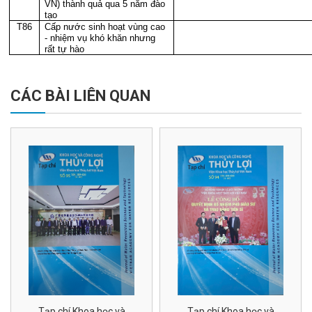
VN) thành quả qua 5 năm đào
tạo
T86
Cấp nước sinh hoạt vùng cao
- nhiệm vụ khó khăn nhưng
rất tự hào
CÁC BÀI LIÊN QUAN
Tạp chí Khoa học và
Tạp chí Khoa học và