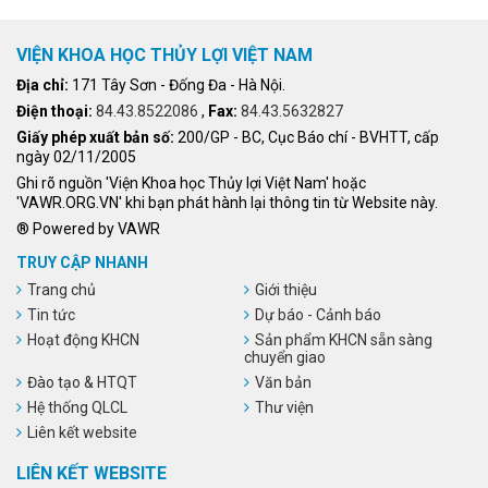
VIỆN KHOA HỌC THỦY LỢI VIỆT NAM
Địa chỉ:
171 Tây Sơn - Đống Đa - Hà Nội.
Điện thoại:
84.43.8522086
,
Fax:
84.43.5632827
Giấy phép xuất bản số:
200/GP - BC, Cục Báo chí - BVHTT, cấp
ngày 02/11/2005
Ghi rõ nguồn 'Viện Khoa học Thủy lợi Việt Nam' hoặc
'VAWR.ORG.VN' khi bạn phát hành lại thông tin từ Website này.
® Powered by VAWR
TRUY CẬP NHANH
Trang chủ
Giới thiệu
Tin tức
Dự báo - Cảnh báo
Hoạt động KHCN
Sản phẩm KHCN sẵn sàng
chuyển giao
Đào tạo & HTQT
Văn bản
Hệ thống QLCL
Thư viện
Liên kết website
LIÊN KẾT WEBSITE