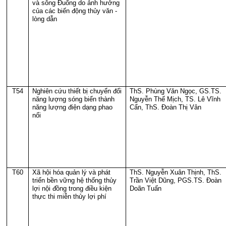
và sông Đuống do ảnh hưởng
của các biến động thủy văn -
lòng dẫn
T54
Nghiên cứu thiết bị chuyển đổi
ThS. Phùng Văn Ngọc, GS.TS.
năng lượng sóng biển thành
Nguyễn Thế Mịch, TS. Lê Vĩnh
năng lượng điện dạng phao
Cẩn, ThS. Đoàn Thị Vân
nổi
T60
Xã hội hóa quản lý và phát
ThS. Nguyễn Xuân Thịnh, ThS.
triển bền vững hệ thống thủy
Trần Việt Dũng, PGS.TS. Đoàn
lợi nội đồng trong điều kiện
Doãn Tuấn
thực thi miễn thủy lợi phí