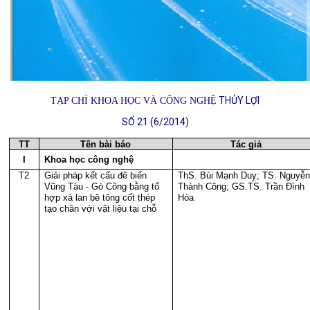
THỦY LỢI
TẠP CHÍ KHOA HỌC VÀ CÔNG NGHỆ
SỐ 21 (6/2014)
TT
Tên bài báo
Tác giả
I
Khoa học công nghệ
T2
Giải pháp kết cấu đê biển
ThS. Bùi Mạnh Duy; TS. Nguyễn
Vũng Tàu - Gò Công bằng tổ
Thành Công; GS.TS. Trần Đình
hợp xà lan bê tông cốt thép
Hòa
tạo chân với vật liệu tại chỗ