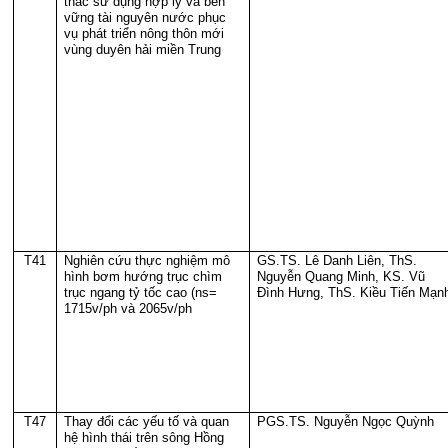
thác sử dụng hợp lý và bền
vững tài nguyên nước phục
vụ phát triển nông thôn mới
vùng duyên hải miền Trung
T41
Nghiên cứu thực nghiệm mô
GS.TS. Lê Danh Liên, ThS.
hình bơm hướng trục chìm
Nguyễn Quang Minh, KS. Vũ
trục ngang tỷ tốc cao (ns=
Đình Hưng, ThS. Kiều Tiến Mạn
1715v/ph và 2065v/ph
T47
Thay đổi các yếu tố và quan
PGS.TS. Nguyễn Ngọc Quỳnh
hệ hình thái trên sông Hồng