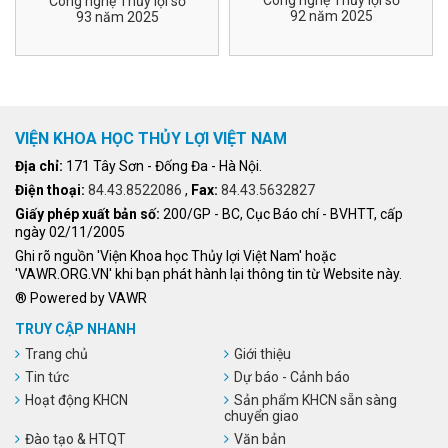
Công nghệ Thủy lợi số
Công nghệ Thủy lợi số
92 năm 2025
93 năm 2025
VIỆN KHOA HỌC THỦY LỢI VIỆT NAM
Địa chỉ:
171 Tây Sơn - Đống Đa - Hà Nội.
Điện thoại:
84.43.8522086
,
Fax:
84.43.5632827
Giấy phép xuất bản số:
200/GP - BC, Cục Báo chí - BVHTT, cấp
ngày 02/11/2005
Ghi rõ nguồn 'Viện Khoa học Thủy lợi Việt Nam' hoặc
'VAWR.ORG.VN' khi bạn phát hành lại thông tin từ Website này.
® Powered by VAWR
TRUY CẬP NHANH
Trang chủ
Giới thiệu
Tin tức
Dự báo - Cảnh báo
Hoạt động KHCN
Sản phẩm KHCN sẵn sàng
chuyển giao
Đào tạo & HTQT
Văn bản