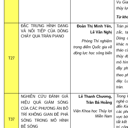
Vu Gia
thủy lự
Từ khó
ĐẶC TRƯNG HÌNH DẠNG
Đoàn Thị Minh Yến,
Tràn p
VÀ NỐI TIẾP CỦA DÒNG
Lê Văn Nghị
zắc, t
CHẢY QUA TRÀN PIANO
Dòng 
Phòng Thí nghiệm
khác n
trọng điểm Quốc gia về
tháo c
động lực học sông biển
thủy đ
T27
mô hìn
đầy ph
theo p
đáy. L
tràn.
Trong 
NGHIÊN CỨU ĐÁNH GIÁ
Lê Thanh Chương,
nghệ
c
HIỆU QUẢ GIẢM SÓNG
Trần Bá Hoằng
đến Ki
CỦA CÁC PHƯƠNG ÁN BỐ
Viện Khoa học Thủy lợi
các ph
TRÍ
KHÔNG GIAN
ĐÊ PHÁ
Miền Nam
vực bờ
T37
SÓNG TRONG MÔ HÌNH
tắt kế
BỂ SÓNG
trí cô