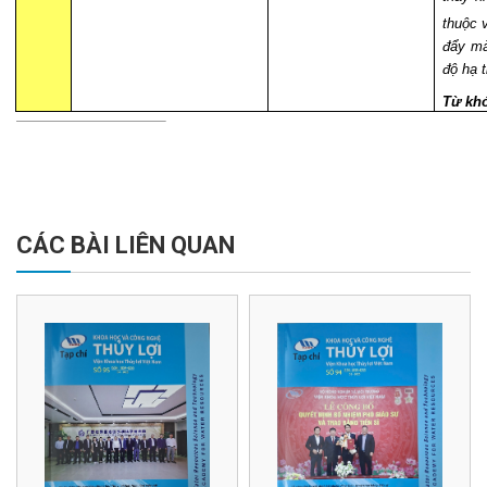
thuộc 
đẩy mà
độ hạ 
Từ khó
CÁC BÀI LIÊN QUAN