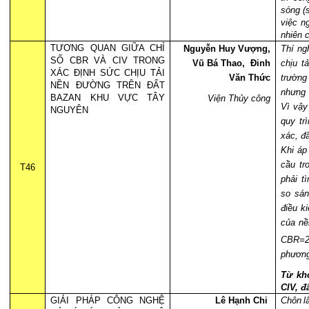
sóng (
việc n
nhiên 
TƯƠNG QUAN GIỮA CHỈ
Nguyễn Huy Vượng,
Thí ng
SỐ CBR VÀ CIV
TRONG
Vũ Bá Thao,
Đinh
chịu t
XÁC ĐỊNH SỨC CHỊU TẢI
Văn Thức
trường
NỀN ĐƯỜNG TRÊN ĐẤT
nhưng 
BAZAN KHU VỰC TÂY
Viện Thủy công
Vì vậy
NGUYÊN
quy tr
xác, đ
Khi áp
cầu tr
T46
phải t
so sán
điều k
của nề
CBR=2
phương
Từ kh
CIV, đ
GIẢI PHÁP CÔNG NGHỆ
Lê Hạnh Chi
Chôn lấ