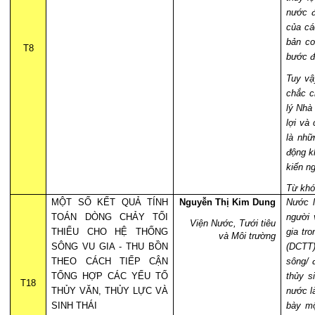
nước đ
của cá
bản cơ
T8
bước đ
Tuy vậ
chắc c
lý Nhà
lợi và
là nhữ
động k
kiến ng
Từ khó
MỘT SỐ KẾT QUẢ TÍNH
Nguyễn Thị Kim Dung
Nước l
TOÁN DÒNG CHẢY TỐI
người 
Viện Nước, Tưới tiêu
THIỂU CHO HỆ THỐNG
gia tro
và Môi trường
SÔNG VU GIA - THU BỒN
(DCTT
THEO CÁCH TIẾP CẬN
sông/ đ
TỔNG HỢP CÁC YẾU TỐ
thủy s
T18
THỦY VĂN, THỦY LỰC VÀ
nước
l
SINH THÁI
bày mộ