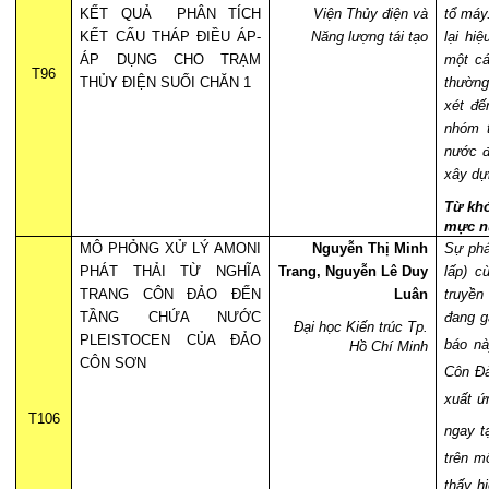
KẾT QUẢ
PHÂN TÍCH
Viện Thủy điện và
tổ máy
KẾT CẤU THÁP ĐIỀU ÁP-
Năng lượng tái tạo
lại hi
ÁP DỤNG CHO TRẠM
một cá
T96
THỦY ĐIỆN SUỐI CHĂN 1
thường
xét đế
nhóm 
nước đ
xây dự
Từ khó
mực nư
MÔ PHỎNG XỬ LÝ AMONI
Nguyễn Thị Minh
Sự phát
PHÁT THẢI TỪ NGHĨA
Trang, Nguyễn Lê Duy
lấp) c
TRANG CÔN ĐẢO ĐẾN
Luân
truyền
TẦNG CHỨA NƯỚC
đang g
Đại học Kiến trúc Tp.
PLEISTOCEN CỦA ĐẢO
báo nà
Hồ Chí Minh
CÔN SƠN
Côn Đả
xuất ứ
T106
ngay t
trên m
thấy h