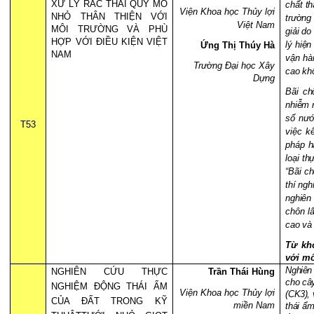
XỬ LÝ RÁC THẢI QUY MÔ
chất t
Viện Khoa học Thủy lợi
NHỎ THÂN THIỆN VỚI
trường 
Việt Nam
MÔI TRƯỜNG VÀ PHÙ
giải d
HỢP VỚI ĐIỀU KIỆN VIỆT
lý hiệ
Ứng Thị Thúy Hà
NAM
vận hà
Trường Đại học Xây
cao khô
Dựng
Bãi ch
nhiễm 
số nướ
T53
việc k
pháp h
loại th
“Bãi c
thí ngh
nghiên
chôn l
cao và 
Từ khó
với mô
Nghiên 
NGHIÊN CỨU THỰC
Trần Thái Hùng
cho cây
NGHIỆM ĐỘNG THÁI ẨM
Viện Khoa học Thủy lợi
(CK3),
CỦA ĐẤT TRONG KỸ
miền Nam
thái ẩm