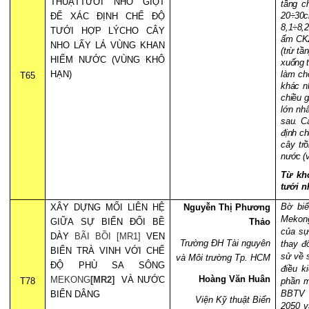
THUẬTTƯỚI NHỎ GIỌT
tầng c
20÷30c
ĐỂ XÁC ĐỊNH CHẾ ĐỘ
8,1÷8,
TƯỚI HỢP LÝCHO CÂY
ẩm CK2
NHO LẤY LÁ VÙNG KHAN
(trừ t
HIẾM NƯỚC (VÙNG KHÔ
xuống t
HẠN)
làm cho
T65
khác n
chiều g
lớn nh
sau. C
định ch
cây tr
nước (
Từ khó
tưới n
Bờ biể
XÂY DỰNG MỐI LIÊN HỆ
Nguyễn Thị Phương
Mekong
GIỮA SỰ BIẾN ĐỔI BỀ
Thảo
của sự
DÀY
BÃI BỒI
[MR1]
VEN
Trường ĐH Tài nguyên
thay đ
BIỂN TRÀ VINH VỚI CHẾ
sử về 
và Môi trường Tp. HCM
ĐỘ PHÙ SA SÔNG
điều k
Hoàng Văn Huân
MEKONG
[MR2]
VÀ NƯỚC
T78
phần m
BBTV v
BIỂN DÂNG
Viện Kỹ thuật Biển
2050 v