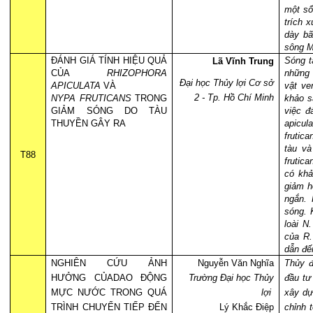
một số
trích 
dày bã
sông M
ĐÁNH GIÁ TÍNH HIỆU QUẢ
Sóng t
Lã Vĩnh Trung
CỦA
RHIZOPHORA
những 
Đại học Thủy lợi Cơ sở
APICULATA
VÀ
vật ve
2 - Tp. Hồ Chí Minh
NYPA FRUTICANS
TRONG
khảo s
GIẢM SÓNG DO TÀU
việc đ
THUYỀN GÂY RA
apicul
frutic
tàu và
T88
frutic
có khả
giảm h
ngắn. 
sóng. 
loài N
của R.
dẫn đế
NGHIÊN CỨU ẢNH
Nguyễn Văn Nghĩa
Thủy đ
HƯỞNG CỦADAO ĐỘNG
Trường Đại học Thủy
đầu tư
MỰC NƯỚC TRONG QUÁ
lợi
xây dự
TRÌNH CHUYỂN TIẾP ĐẾN
Lý Khắc Điệp
chỉnh 