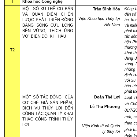
I
Khoa học Công nghệ
MỘT SỐ XU THẾ CƠ BẢN
Đồng b
Trần Đình Hòa
VÀ QUAN ĐIỂM CHIẾN
dân
số 
Viện Khoa học Thủy lợi
LƯỢC PHÁT TRIỂN ĐỒNG
ha
;
tron
Việt Nam
BẰNG SÔNG CỬU LONG
và nuô
BỀN VỮNG, THÍCH ỨNG
phát t
VỚI BIẾN ĐỔI KHÍ HẬU
tác độ
hậu (
thương
T2
khai t
đang đ
vùng. 
những 
định h
với xu 
báo tr
phát t
MỘT SỐ TÁC ĐỘNG
CỦA
Đoàn Thế Lợi
Luật T
CƠ CHẾ GIÁ SẢN PHẨM,
và
Chủ
Lê Thu Phương
DỊCH VỤ THỦY LỢI ĐẾN
01/7/2
CÔNG TÁC QUẢN LÝ KHAI
mới, c
THÁC CÔNG TRÌNH THỦY
theo c
LỢI
Viện Kinh tế và Quản
phải tr
lý thủy lợi
thủy l