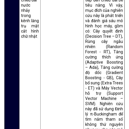
nước
tiêu năng. Vì vậy,
nhảy
mục đích của nghiên
trong
cứu này là phát triển
kênh lăng
và đánh giá sáu mô
trụ mặt
hình học máy, gồm
cắt hình
có: Cây quyết định
chữ nhật
(Decision Tree – DT),
Rừng cây ngẫu
nhiên (Random
Forest - RT), Tăng
cường thích ứng
(Adaptive Boosting
– Ada), Tăng cường
độ dốc (Gradient
Boosting - GB), Cây
bổ sung (Extra Trees
- ET) và Máy Vector
hỗ trợ (Support
Vector Machine –
SVM). Nghiên cứu
này đã sử dụng Định
lý π-Buckingham để
tìm năm tham số
không thứ nguyên