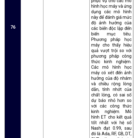
phục vụ cho các mô
hình học máy và ứng
dụng các mô hình
này để đánh giá mức
độ ảnh hưởng của
76
các biến độc lập đến
biến mục tiêu.
Phương pháp học
máy cho thấy hiệu
quả vượt trội so với
phương pháp công
thức kinh nghiệm.
Các mô hình học
máy có xét đến ảnh
hưởng của độ nhám
và chiều rộng lòng
dẫn, tính nhớt của
chất lỏng, có sai số
dự báo nhỏ hơn so
với các công thức
kinh nghiệm. Mô
hình ET cho kết quả
tốt nhất với hệ số
Nash đạt 0.99, sau
đó là Ada, RF, GB, DT,