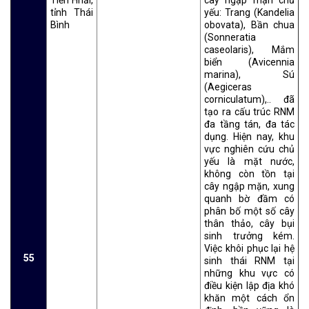
tỉnh Thái
yếu: Trang (Kandelia
Bình
obovata), Bần chua
(Sonneratia
caseolaris), Mắm
biển (Avicennia
marina), Sú
(Aegiceras
corniculatum),.. đã
tạo ra cấu trúc RNM
đa tầng tán, đa tác
dụng. Hiện nay, khu
vực nghiên cứu chủ
yếu là mặt nước,
không còn tồn tại
cây ngập mặn, xung
quanh bờ đầm có
phân bố một số cây
thân thảo, cây bụi
sinh trưởng kém.
Việc khôi phục lại hệ
55
sinh thái RNM tại
những khu vực có
điều kiện lập địa khó
khăn một cách ổn