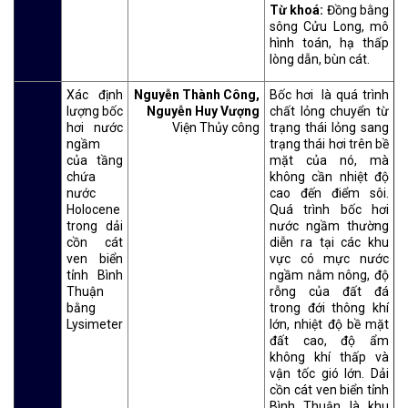
Từ khoá:
Đồng bằng
sông Cửu Long, mô
hình toán, hạ thấp
lòng dẫn, bùn cát.
Xác định
Nguyễn Thành Công,
Bốc hơi là quá trình
lượng bốc
Nguyễn Huy Vượng
chất lỏng chuyển từ
hơi nước
Viện Thủy công
trạng thái lỏng sang
ngầm
trạng thái hơi trên bề
của tầng
mặt của nó, mà
chứa
không cần nhiệt độ
nước
cao đến điểm sôi.
Holocene
Quá trình bốc hơi
trong dải
nước ngầm thường
cồn cát
diễn ra tại các khu
ven biển
vực có mực nước
tỉnh Bình
ngầm nằm nông, độ
Thuận
rỗng của đất đá
bằng
trong đới thông khí
Lysimeter
lớn, nhiệt độ bề mặt
đất cao, độ ẩm
không khí thấp và
vận tốc gió lớn. Dải
cồn cát ven biển tỉnh
Bình Thuận là khu