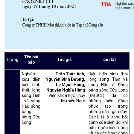
Tên bài
Trang
Tác giả
Tóm tắt
báo
Nghiên
Trần Tuấn Anh,
Diễn biến hình thái
cứu diễn
Nguyễn Bình Dương,
lòng sông Tiền và
biến hình
Lê Mạnh Hùng,
sông Hậu ở Đồng
thái lòng
Nguyễn Nghĩa Hùng
bằng sông Cửu Long
sông Tiền
Viện Khoa học Thuỷ
(ĐBSCL) đã có
và sông
lợi miền Nam
những biến động
Hậu đồng
phức tạp trong
bằng
những năm gần đây.
sông Cửu
Đặc biệt là trong bối
Long
cảnh của biến đổi khí
hậu, nước biển dâng
và cả các hoạt động