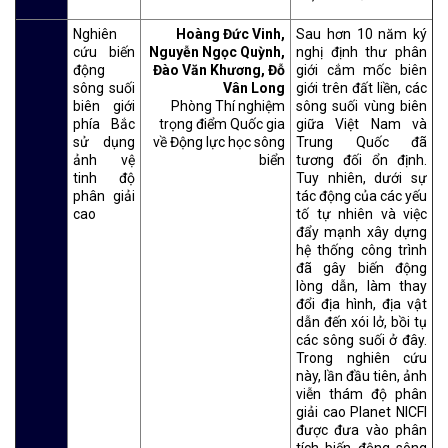
Nghiên
Hoàng Đức Vinh,
Sau hơn 10 năm ký
cứu biến
Nguyễn Ngọc Quỳnh,
nghị định thư phân
động
Đào Văn Khương, Đỗ
giới cắm mốc biên
sông suối
Vân Long
giới trên đất liền, các
biên giới
Phòng Thí nghiệm
sông suối vùng biên
phía Bắc
trọng điểm Quốc gia
giữa Việt Nam và
sử dụng
về Động lực học sông
Trung Quốc đã
ảnh vệ
biển
tương đối ổn định.
tinh độ
Tuy nhiên, dưới sự
phân giải
tác động của các yếu
cao
tố tự nhiên và việc
đẩy mạnh xây dựng
hệ thống công trình
đã gây biến động
lòng dẫn, làm thay
đổi địa hình, địa vật
dẫn đến xói lở, bồi tụ
các sông suối ở đây.
Trong nghiên cứu
này, lần đầu tiên, ảnh
viễn thám độ phân
giải cao Planet NICFI
được đưa vào phân
tích biến động sông