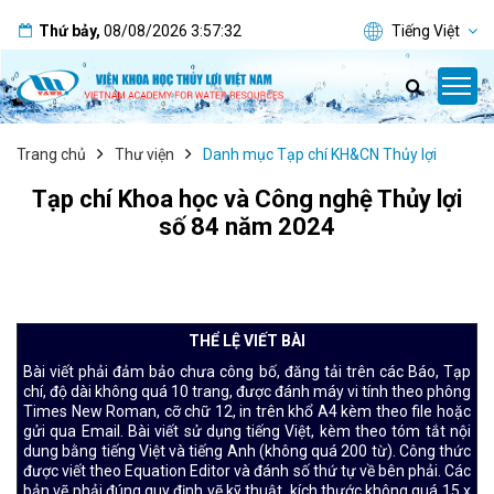
Thứ bảy
,
08/08/2026
3:57:33
Tiếng Việt
Trang chủ
Thư viện
Danh mục Tạp chí KH&CN Thủy lợi
Tạp chí Khoa học và Công nghệ Thủy lợi
số 84 năm 2024
THỂ LỆ VIẾT BÀI
Bài viết phải đảm bảo chưa công bố, đăng tải trên các Báo, Tạp
chí, độ dài không quá 10 trang, được đánh máy vi tính theo phông
Times New Roman, cỡ chữ 12, in trên khổ A4 kèm theo file hoặc
gửi qua Email. Bài viết sử dụng tiếng Việt, kèm theo tóm tắt nội
dung bằng tiếng Việt và tiếng Anh (không quá 200 từ). Công thức
được viết theo Equation Editor và đánh số thứ tự về bên phải. Các
bản vẽ phải đúng quy định vẽ kỹ thuật, kích thước không quá 15 x