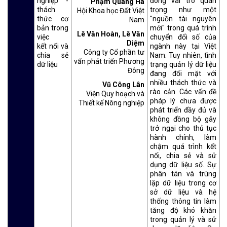
nghiệp -
đóng vai trò quan
Phạm Quang Hà
thách
trọng như một
Hội Khoa học Đất Việt
thức cơ
"nguồn tài nguyên
Nam
bản trong
mới" trong quá trình
Lê Văn Hoàn, Lê Văn
việc
chuyển đổi số của
Diệm
kết nối và
ngành này tại Việt
Công ty Cổ phần tư
chia sẻ
Nam. Tuy nhiên, tình
vấn phát triển Phương
dữ liệu
trạng quản lý dữ liệu
Đông
đang đối mặt với
nhiều thách thức và
Vũ Công Lân
rào cản. Các vấn đề
Viện Quy hoạch và
pháp lý chưa được
Thiết kế Nông nghiệp
phát triển đầy đủ và
không đồng bộ gây
trở ngại cho thủ tục
hành chính, làm
chậm quá trình kết
nối, chia sẻ và sử
dụng dữ liệu số. Sự
phân tán và trùng
lặp dữ liệu trong cơ
sở dữ liệu và hệ
thống thông tin làm
tăng độ khó khăn
trong quản lý và sử