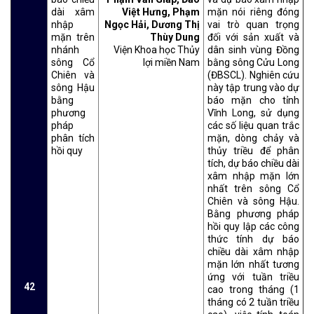
dài xâm
Việt Hưng, Phạm
mặn nói riêng đóng
nhập
Ngọc Hải, Dương Thị
vai trò quan trọng
mặn trên
Thùy Dung
đối với sản xuất và
nhánh
Viện Khoa học Thủy
dân sinh vùng Đồng
sông Cổ
lợi miền Nam
bằng sông Cửu Long
Chiên và
(ĐBSCL). Nghiên cứu
sông Hậu
này tập trung vào dự
bằng
báo mặn cho tỉnh
phương
Vĩnh Long, sử dụng
pháp
các số liệu quan trắc
phân tích
mặn, dòng chảy và
hồi quy
thủy triều để phân
tích, dự báo chiều dài
xâm nhập mặn lớn
nhất trên sông Cổ
Chiên và sông Hậu.
Bằng phương pháp
hồi quy lập các công
thức tính dự báo
chiều dài xâm nhập
mặn lớn nhất tương
ứng với tuần triều
42
cao trong tháng (1
tháng có 2 tuần triều