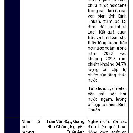
chứa nước holocene
trong các dải cồn cát
ven biển tỉnh Bình
Thuận, trạm đo LS
được đặt tại thị xã
Lagi. Kết quả quan
trắc và tính toán cho
thấy tổng lượng bốc
hơi nước ngầm trong
năm 2022 vào
khoảng 209,8 mm
chiểm khoảng 34,7%
lượng bổ cập tự
nhiên của tầng chứa
nước .
Từ khóa:
Lysimeter,
cồn cát, bốc hơi,
nước ngầm, lượng
bổ cập tự nhiên, Bình
Thuận
Nhân tố
Trần Văn Đạt, Giang
Nghiên cứu đã xác
ảnh
Như Chăm, Nguyễn
định hiệu quả hoạt
hưởng
Tuấn Anh
động kiểm soát an