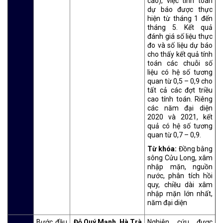
cao), việc tính toán
dự báo được thực
hiện từ tháng 1 đến
tháng 5. Kết quả
đánh giá số liệu thực
đo và số liệu dự báo
cho thấy kết quả tính
toán các chuỗi số
liệu có hệ số tương
quan từ 0,5 – 0,9 cho
tất cả các đợt triều
cao tính toán. Riêng
các năm đại diện
2020 và 2021, kết
quả có hệ số tương
quan từ 0,7 – 0,9.
Từ khóa:
Đồng bằng
sông Cửu Long, xâm
nhập mặn, nguồn
nước, phân tích hồi
quy, chiều dài xâm
nhập mặn lớn nhất,
năm đại diện
Bước đầu
Đỗ Quý Mạnh, Hà Trà
Nghiên cứu được