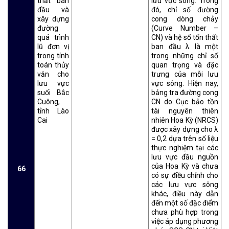
thất ban
lưu vực sông. Trong
đầu và
đó, chỉ số đường
xây dựng
cong dòng chảy
đường
(Curve Number –
quá trình
CN) và hệ số tổn thất
lũ đơn vị
ban đầu λ là một
trong tính
trong những chỉ số
toán thủy
quan trọng và đặc
văn cho
trưng của mỗi lưu
lưu vực
vực sông. Hiện nay,
suối Bắc
bảng tra đường cong
Cuông,
CN do Cục bảo tồn
tỉnh Lào
tài nguyên thiên
Cai
nhiên Hoa Kỳ (NRCS)
được xây dựng cho λ
= 0,2 dựa trên số liệu
thực nghiệm tại các
lưu vực đầu nguồn
của Hoa Kỳ và chưa
66
có sự điều chỉnh cho
các lưu vực sông
khác, điều này dẫn
đến một số đặc điểm
chưa phù hợp trong
việc áp dụng phương