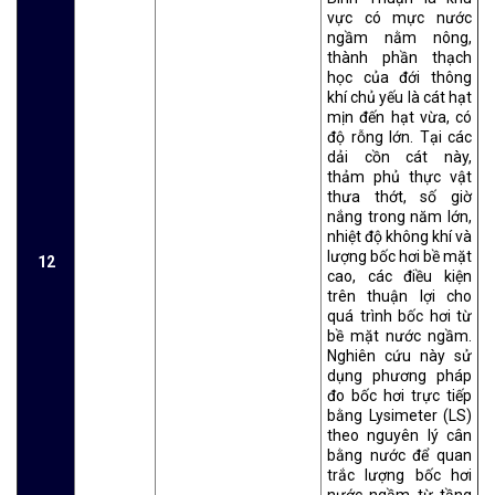
vực có mực nước
ngầm nằm nông,
thành phần thạch
học của đới thông
khí chủ yếu là cát hạt
mịn đến hạt vừa, có
độ rỗng lớn. Tại các
dải cồn cát này,
thảm phủ thực vật
thưa thớt, số giờ
nắng trong năm lớn,
nhiệt độ không khí và
lượng bốc hơi bề mặt
12
cao, các điều kiện
trên thuận lợi cho
quá trình bốc hơi từ
bề mặt nước ngầm.
Nghiên cứu này sử
dụng phương pháp
đo bốc hơi trực tiếp
bằng Lysimeter (LS)
theo nguyên lý cân
bằng nước để quan
trắc lượng bốc hơi
nước ngầm từ tầng