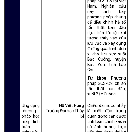
pháp SCS-CN tại Việt
Nam. Nghiên cứu
này trình bày
phương pháp chung
để điều chỉnh hệ số
tổn thất ban đầu
dựa trên tài liệu khí
tượng thủy văn của
lưu vực và xây dựng
đường quá trình đơn
vị cho lưu vực suối
Bắc Cuông, huyện
Bảo Yên, tỉnh Lào
Cai.
Từ khóa:
Phương
pháp SCS-CN, chỉ số
tổn thất ban đầu,
suối Bắc Cuông
Ứng dụng
Hồ Việt Hùng
Chiều dài nước nhảy
phương
Trường Đại học Thủy
là một đặc trưng
pháp học
lợi
quan trọng cần được
máy tính
tính toán chính xác vì
toán
nó ảnh hưởng trực
chiều dài
tiếp đến chiều dài bể