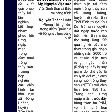
đề xuất
My, Nguyễn Việt Đức
thực hiện tại đầm
giải pháp
Viện Sinh thái và Bảo
nuôi trồng thủy sản
thủy lợi -
vệ công trình
xã Đông Hoàng,
lâm
huyện Tiền Hải, tỉnh
Nguyễn Thành Luân
nghiệp
Thái Bình thuộc Khu
Phòng Thí nghiệm
kết hợp
Dự trữ sinh quyển
trọng điểm Quốc gia
nhằm
đất ngập nước ven
về Động lực học sông
phục hồi
biển liên tỉnh châu
biển
rừng
thổ sông Hồng. Kết
ngập
quả nghiên cứu cho
mặn
thấy trong giai đoạn
trong
những năm 2000 trở
đầm nuôi
về trước diện tích
trồng
rừng ngập mặn
thủy sản.
(RNM) tại đây bị suy
trường
giảm do chủ yếu là
hợp
chuyển đổi mục đích
nghiên
sang nuôi trồng thủy
cứu điển
sản (NTTS) với diện
hình tại
tích trên 150 ha.
khu vực
Trạng thái rừng
xã Đông
ngập mặn trước đây
Hoàng,
hàng trăm ha RNM,
huyện
với thành phần loài
Tiền Hhải,
cây ngập mặn chủ