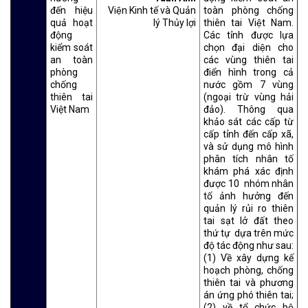
đến hiệu
Viện Kinh tế và Quản
toàn phòng chống
quả hoạt
lý Thủy lợi
thiên tai Việt Nam.
động
Các tỉnh được lựa
kiểm soát
chọn đại diện cho
an toàn
các vùng thiên tai
phòng
điển hình trong cả
chống
nước gồm 7 vùng
thiên tai
(ngoại trừ vùng hải
Việt Nam
đảo). Thông qua
khảo sát các cấp từ
cấp tỉnh đến cấp xã,
và sử dụng mô hình
phân tích nhân tố
khám phá xác định
được 10 nhóm nhân
tố ảnh hưởng đến
quản lý rủi ro thiên
tai sạt lở đất theo
thứ tự dựa trên mức
độ tác động như sau:
(1) Về xây dựng kế
hoạch phòng, chống
thiên tai và phương
án ứng phó thiên tai;
(2) về tổ chức bộ