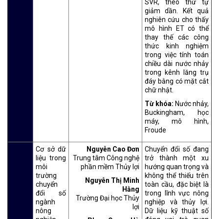
SVR, theo thứ tự
giảm dần. Kết quả
nghiên cứu cho thấy
mô hình ET có thể
thay thế các công
thức kinh nghiệm
trong việc tính toán
chiều dài nước nhảy
trong kênh lăng trụ
đáy bằng có mặt cắt
chữ nhật.
Từ khóa:
Nước nhảy,
Buckingham, học
máy, mô hình,
Froude
Cơ sở dữ
Nguyễn Cao Đơn
Chuyển đổi số đang
liệu trong
Trung tâm Công nghệ
trở thành một xu
môi
phần mềm Thủy lợi
hướng quan trọng và
trường
không thể thiếu trên
Nguyễn Thị Minh
chuyển
toàn cầu, đặc biệt là
Hằng
đổi số
trong lĩnh vực nông
Trường Đại học Thủy
ngành
nghiệp và thủy lợi.
lợi
nông
Dữ liệu kỹ thuật số