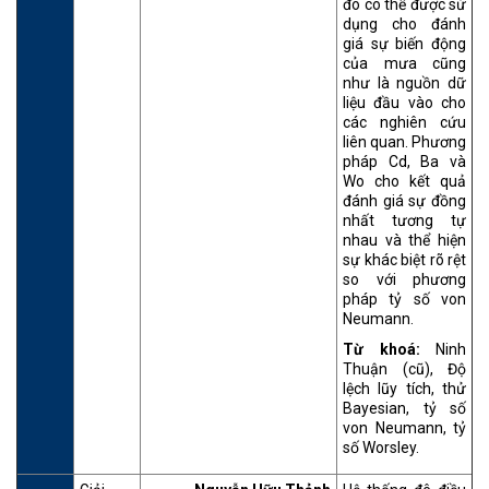
đó có thể được sử
dụng cho đánh
giá sự biến động
của mưa cũng
như là nguồn dữ
liệu đầu vào cho
các nghiên cứu
liên quan. Phương
pháp Cd, Ba và
Wo cho kết quả
đánh giá sự đồng
nhất tương tự
nhau và thể hiện
sự khác biệt rõ rệt
so với phương
pháp tỷ số von
Neumann.
Từ khoá:
Ninh
Thuận (cũ), Độ
lệch lũy tích, thử
Bayesian, tỷ số
von Neumann, tỷ
số Worsley.