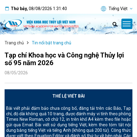
Thứ bảy
,
08/08/2026
1:31:41
Tiếng Việt
Trang chủ
Tin nổi bật trang chủ
Tạp chí Khoa học và Công nghệ Thủy lợi
số 95 năm 2026
08/05/2026
THỂ LỆ VIẾT BÀI
Bài viết phải đảm bảo chưa công bố, đăng tải trên các Báo, Tạp
chí, độ dài không quá 10 trang, được đánh máy vi tính theo phông
Times New Roman, cỡ chữ 12, in trên khổ A4 kèm theo file hoặc
gửi qua Email. Bài viết sử dụng tiếng Việt, kèm theo tóm tắt nội
dung bằng tiếng Việt và tiếng Anh (không quá 200 từ). Công thức
được viết theo Equation Editor và đánh số thứ tự về bên phải. Các