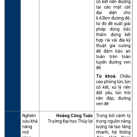
cố kết nền đường
tại các mặt cắt
đại diện cho
6.63km đường đê,
từ đó đề xuất giải
pháp dùng bấc
thấm đứng kết
hợp rải vải địa kỹ
thuật gia cường
để đảm bảo an
toàn trên toàn
tuyến đường ven
đê.
Từ khoá:
Chiều
cao phòng lún, lún
cố kết, xử lý nền
đất yếu, lún trồi
nền đắp, đường
ven đê
Nghiên
Hoàng Công Tuấn
Trong bối cảnh tỷ
cứu khả
Trường Đại học Thủy lợi
trọng nguồn năng
năng
lượng tái tạo tăng
mở
nhanh, hệ thống