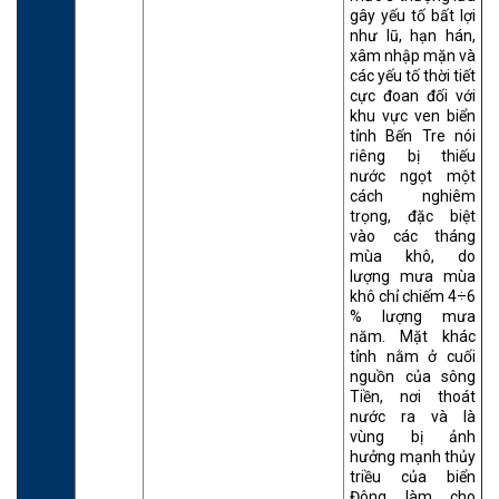
gây yếu tố bất lợi
như lũ, hạn hán,
xâm nhập mặn và
các yếu tố thời tiết
cực đoan đối với
khu vực ven biển
tỉnh Bến Tre nói
riêng bị thiếu
nước ngọt một
cách nghiêm
trọng, đặc biệt
vào các tháng
mùa khô, do
lượng mưa mùa
khô chỉ chiếm 4÷6
% lượng mưa
năm. Mặt khác
tỉnh nằm ở cuối
nguồn của sông
Tiền, nơi thoát
nước ra và là
vùng bị ảnh
hưởng mạnh thủy
triều của biển
Đông làm cho