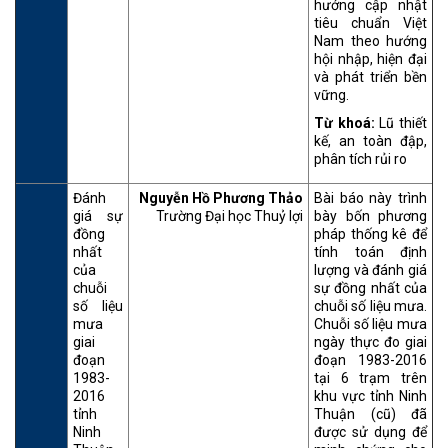
hướng cập nhật
tiêu chuẩn Việt
Nam theo hướng
hội nhập, hiện đại
và phát triển bền
vững.
Từ khoá:
Lũ thiết
kế, an toàn đập,
phân tích rủi ro
Đánh
Nguyễn Hồ Phương Thảo
Bài báo này trình
giá sự
Trường Đại học Thuỷ lợi
bày bốn phương
đồng
pháp thống kê để
nhất
tính toán định
của
lượng và đánh giá
chuỗi
sự đồng nhất của
số liệu
chuỗi số liệu mưa.
mưa
Chuỗi số liệu mưa
giai
ngày thực đo giai
đoạn
đoạn 1983-2016
1983-
tại 6 trạm trên
2016
khu vực tỉnh Ninh
tỉnh
Thuận (cũ) đã
Ninh
được sử dụng để