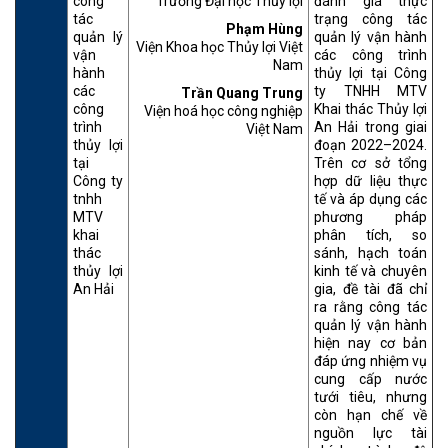
công
Trường Đại học Thủy lợi
đánh giá thực
tác
trạng công tác
Phạm Hùng
quản lý
quản lý vận hành
Viện Khoa học Thủy lợi Việt
vận
các công trình
Nam
hành
thủy lợi tại Công
các
ty TNHH MTV
Trần Quang Trung
công
Khai thác Thủy lợi
Viện hoá học công nghiệp
trình
An Hải trong giai
Việt Nam
thủy lợi
đoạn 2022–2024.
tại
Trên cơ sở tổng
Công ty
hợp dữ liệu thực
tnhh
tế và áp dụng các
MTV
phương pháp
khai
phân tích, so
thác
sánh, hạch toán
thủy lợi
kinh tế và chuyên
An Hải
gia, đề tài đã chỉ
ra rằng công tác
quản lý vận hành
hiện nay cơ bản
đáp ứng nhiệm vụ
cung cấp nước
tưới tiêu, nhưng
còn hạn chế về
nguồn lực tài