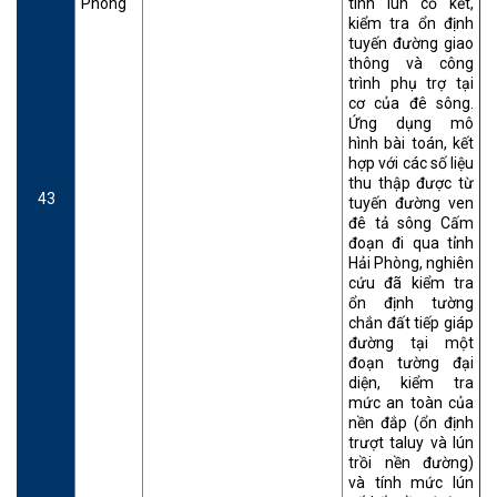
Phòng
tính lún cố kết,
kiểm tra ổn định
tuyến đường giao
thông và công
trình phụ trợ tại
cơ của đê sông.
Ứng dụng mô
hình bài toán, kết
hợp với các số liệu
thu thập được từ
43
tuyến đường ven
đê tả sông Cấm
đoạn đi qua tỉnh
Hải Phòng, nghiên
cứu đã kiểm tra
ổn định tường
chắn đất tiếp giáp
đường tại một
đoạn tường đại
diện, kiểm tra
mức an toàn của
nền đắp (ổn định
trượt taluy và lún
trồi nền đường)
và tính mức lún