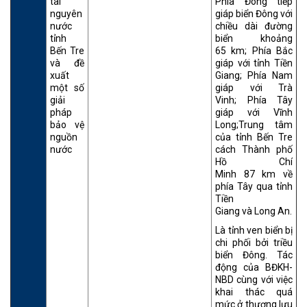
tài
Phía Đông tiếp
nguyên
giáp biển Đông với
nước
chiều dài đường
tỉnh
biển khoảng
Bến Tre
65 km; Phía Bắc
và đề
giáp với tỉnh Tiền
xuất
Giang; Phía Nam
một số
giáp với Trà
giải
Vinh; Phía Tây
pháp
giáp với Vĩnh
bảo vệ
Long;Trung tâm
nguồn
của tỉnh Bến Tre
nước
cách Thành phố
Hồ Chí
Minh 87 km về
phía Tây qua tỉnh
Tiền
Giang và Long An.
Là tỉnh ven biển bị
chi phối bởi triều
biển Đông. Tác
động của BĐKH-
NBD cùng với việc
khai thác quá
mức ở thượng lưu