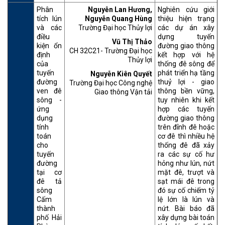
Phân
Nguyễn Lan Hương,
Nghiên cứu giới
tích lún
Nguyễn Quang Hùng
thiệu hiện trạng
và các
Trường Đại học Thủy lợi
các dự án xây
điều
dựng tuyến
Vũ Thị Thảo
kiện ổn
đường giao thông
CH 32C21- Trường Đại học
định
kết hợp với hệ
Thủy lợi
của
thống đê sông để
tuyến
phát triển hạ tầng
Nguyễn Kiên Quyết
đường
thuỷ lợi - giao
Trường Đại học Công nghệ
ven đê
thông bền vững,
Giao thông Vận tải
sông -
tuy nhiên khi kết
ứng
hợp các tuyến
dụng
đường giao thông
tính
trên đỉnh đê hoặc
toán
cơ đê thì nhiều hệ
cho
thống đê đã xảy
tuyến
ra các sự cố hư
đường
hỏng như lún, nứt
tại cơ
mặt đê, trượt và
đê tả
sạt mái đê trong
sông
đó sự cố chiếm tỷ
Cấm
lệ lớn là lún và
thành
nứt. Bài báo đã
phố Hải
xây dựng bài toán