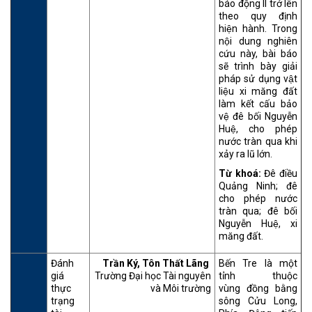
báo động II trở lên
theo quy định
hiện hành. Trong
nội dung nghiên
cứu này, bài báo
sẽ trình bày giải
pháp sử dụng vật
liệu xi măng đất
làm kết cấu bảo
vệ đê bối Nguyễn
Huệ, cho phép
nước tràn qua khi
xảy ra lũ lớn.
Từ khoá:
Đê điều
Quảng Ninh; đê
cho phép nước
tràn qua; đê bối
Nguyễn Huệ, xi
măng đất.
Đánh
Trần Ký, Tôn Thất Lãng
Bến Tre là một
giá
Trường Đại học Tài nguyên
tỉnh thuộc
thực
và Môi trường
vùng đồng bằng
trạng
sông Cửu Long,