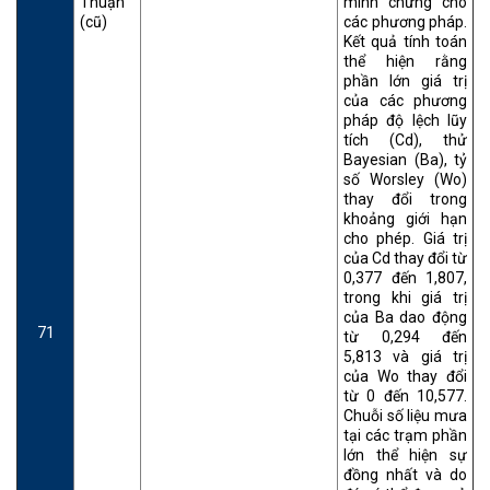
Thuận
minh chứng cho
(cũ)
các phương pháp.
Kết quả tính toán
thể hiện rằng
phần lớn giá trị
của các phương
pháp độ lệch lũy
tích (Cd), thử
Bayesian (Ba), tỷ
số Worsley (Wo)
thay đổi trong
khoảng giới hạn
cho phép. Giá trị
của Cd thay đổi từ
0,377 đến 1,807,
trong khi giá trị
của Ba dao động
71
từ 0,294 đến
5,813 và giá trị
của Wo thay đổi
từ 0 đến 10,577.
Chuỗi số liệu mưa
tại các trạm phần
lớn thể hiện sự
đồng nhất và do