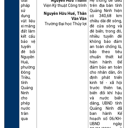
Giải
Nguyễn Hữu Thảnh
Hệ thống đê điều
pháp
Viện Kỹ thuật Công trình
trên địa bàn tỉnh
sử
Quảng Ninh hiện
Nguyễn Hữu Huế, Thân
dụng
có 340,68 km
Văn Văn
vật liệu
chiều dài đê sông,
Trường Đại học Thủy lợi
xi măng
đê cửa sông và
đất làm
đê biển; trong đó,
kết cấu
nhiều tuyến đê
bảo vệ
không bảo đảm
tuyến
an toàn chống lũ,
đê bối
bão theo tiêu
Nguyễn
chuẩn thiết kế
Huệ,
hiện hành. Để
phường
đảm bảo an toàn
Đông
cho nhân dân, ổn
Triều,
định phát triển
tỉnh
kinh tế - xã hội
Quảng
trước thiên tai,
Ninh
biến đổi khí hậu
cho
và nước biển
phép
dâng, UBND tỉnh
nước
Quảng Ninh đã
tràn
ban hành Kế
qua
hoạch số 06/KH-
UBND ngày