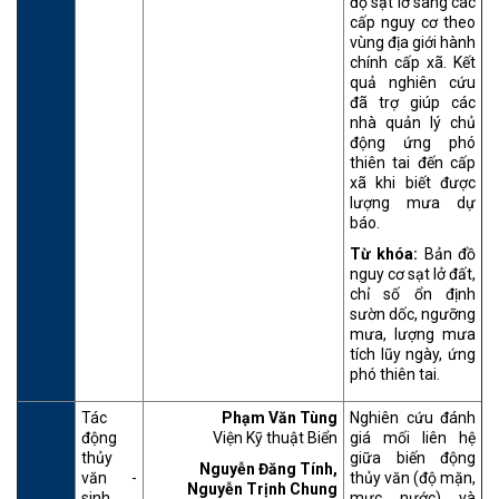
độ sạt lở sang các
cấp nguy cơ theo
vùng địa giới hành
chính cấp xã. Kết
quả nghiên cứu
đã trợ giúp các
nhà quản lý chủ
động ứng phó
thiên tai đến cấp
xã khi biết được
lượng mưa dự
báo.
Từ khóa:
Bản đồ
nguy cơ sạt lở đất,
chỉ số ổn định
sườn dốc, ngưỡng
mưa, lượng mưa
tích lũy ngày, ứng
phó thiên tai.
Tác
Phạm Văn Tùng
Nghiên cứu đánh
động
Viện Kỹ thuật Biển
giá mối liên hệ
thủy
giữa biến động
Nguyễn Đăng Tính,
văn -
thủy văn (độ mặn,
Nguyễn Trịnh Chung
sinh
mực nước) và