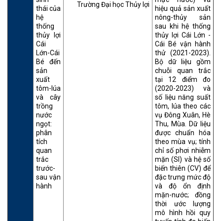
Trường Đại học Thủy lợi
thái của
hiệu quả sản xuất
hệ
nông-thủy sản
thống
sau khi hệ thống
thủy lợi
thủy lợi Cái Lớn -
Cái
Cái Bé vận hành
Lớn-Cái
thử (2021-2023).
Bé đến
Bộ dữ liệu gồm
sản
chuỗi quan trắc
xuất
tại 12 điểm đo
tôm-lúa
(2020-2023) và
và cây
số liệu năng suất
trồng
tôm, lúa theo các
nước
vụ Đông Xuân, Hè
ngọt:
Thu, Mùa. Dữ liệu
phân
được chuẩn hóa
tích
theo mùa vụ; tính
quan
chỉ số phơi nhiễm
trắc
mặn (SI) và hệ số
trước-
biến thiên (CV) để
sau vận
đặc trưng mức độ
hành
và độ ổn định
mặn-nước; đồng
thời ước lượng
mô hình hồi quy