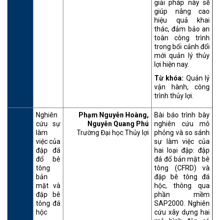
giải pháp này sẽ
giúp nâng cao
hiệu quả khai
thác, đảm bảo an
toàn công trình
trong bối cảnh đổi
mới quản lý thủy
lợi hiện nay.
Từ khóa:
Quản lý
vận hành, công
trình thủy lợi.
Nghiên
Phạm Nguyễn Hoàng,
Bài báo trình bày
cứu sự
Nguyễn Quang Phú
nghiên cứu mô
làm
Trường Đại học Thủy lợi
phỏng và so sánh
việc của
sự làm việc của
đập đá
hai loại đập: đập
đổ bê
đá đổ bản mặt bê
tông
tông (CFRD) và
bản
đập bê tông đá
mặt và
hộc, thông qua
đập bê
phần mềm
tông đá
SAP2000. Nghiên
hộc
cứu xây dựng hai