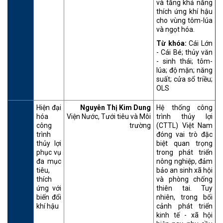
và tăng khả năng
thích ứng khí hậu
cho vùng tôm-lúa
và ngọt hóa.
Từ khóa:
Cái Lớn
- Cái Bé; thủy văn
- sinh thái; tôm-
lúa; độ mặn; năng
suất; cửa sổ triều;
OLS
Hiện đại
Nguyễn Thị Kim Dung
Hệ thống công
hóa
Viện Nước, Tưới tiêu và Môi
trình thủy lợi
công
trường
(CTTL) Việt Nam
trình
đóng vai trò đặc
thủy lợi
biệt quan trọng
phục vụ
trong phát triển
đa mục
nông nghiệp, đảm
tiêu,
bảo an sinh xã hội
thích
và phòng chống
ứng với
thiên tai. Tuy
biến đổi
nhiên, trong bối
khí hậu
cảnh phát triển
kinh tế - xã hội