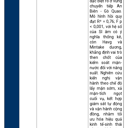
đặc biệt rõ ở vùng
chuyển tiếp An
Biên - Gò Quao.
Mô hình hồi quy
đạt R² = 0,76; F p
< 0,001, với hệ số
của SI âm có ý
nghĩa thống kê,
còn Havg và
Mintake dương,
khẳng định vai trò
then chốt của
kiểm soát mặn-
nước đối với năng
suất. Nghiên cứu
kiến nghị vận
hành theo chế độ
lấy mặn sớm, xả
mặn-tích ngọt
cuối vụ, kết hợp
giám sát tự động
và vận hành cộng
đồng, nhằm tối
ưu hóa hiệu quả
kinh tế-sinh thái