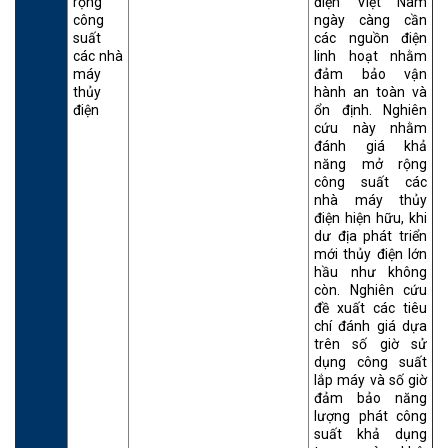
rộng
điện Việt Nam
công
ngày càng cần
suất
các nguồn điện
các nhà
linh hoạt nhằm
máy
đảm bảo vận
thủy
hành an toàn và
điện
ổn định. Nghiên
cứu này nhằm
đánh giá khả
năng mở rộng
công suất các
nhà máy thủy
điện hiện hữu, khi
dư địa phát triển
mới thủy điện lớn
hầu như không
còn. Nghiên cứu
đề xuất các tiêu
chí đánh giá dựa
trên số giờ sử
dụng công suất
lắp máy và số giờ
đảm bảo năng
lượng phát công
suất khả dụng