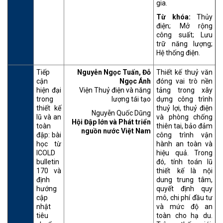
gia.
Từ khóa:
Thủy
điện; Mở rộng
công suất; Lưu
trữ năng lượng;
Hệ thống điện.
Tiếp
Nguyễn Ngọc Tuấn, Đỗ
Thiết kế thuỷ văn
cận
Ngọc Ánh
đóng vai trò nền
hiện đại
Viện Thuỷ điện và năng
tảng trong xây
trong
lượng tái tạo
dựng công trình
thiết kế
thuỷ lợi, thuỷ điện
Nguyễn Quốc Dũng
lũ và an
và phòng chống
Hội Đập lớn và Phát triển
toàn
thiên tai, bảo đảm
nguồn nước Việt Nam
đập: bài
công trình vận
học từ
hành an toàn và
ICOLD
hiệu quả. Trong
bulletin
đó, tính toán lũ
170 và
thiết kế là nội
định
dung trung tâm,
hướng
quyết định quy
cập
mô, chi phí đầu tư
nhật
và mức độ an
tiêu
toàn cho hạ du.