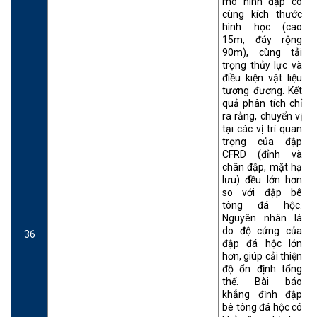
mô hình đập có
cùng kích thước
hình học (cao
15m, đáy rộng
90m), cùng tải
trọng thủy lực và
điều kiện vật liệu
tương đương. Kết
quả phân tích chỉ
ra rằng, chuyển vị
tại các vị trí quan
trọng của đập
CFRD (đỉnh và
chân đập, mặt hạ
lưu) đều lớn hơn
so với đập bê
tông đá hộc.
Nguyên nhân là
do độ cứng của
36
đập đá hộc lớn
hơn, giúp cải thiện
độ ổn định tổng
thể. Bài báo
khẳng định đập
bê tông đá hộc có