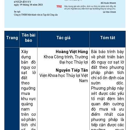
Tên bài
Trang
Tác giả
Tóm tắt
báo
Xây
Hoàng Việt Hùng
Bài báo trình bày
dựng
Khoa Công trình, Trường
về phát triển bản
bản đồ
Đại học Thủy lợi
đồ nguy cơ sạt lở
nguy cơ
đất theo phương
Nguyễn Tiếp Tân
sạt lở
pháp phân tích
Viện Khoa học Thủy lợi Việt
đất
chỉ số ổn định của
Nam
theo
sườn dốc.
ngưỡng
Phương pháp này
mưa
xét được các yếu
khu vực
tố mặt đệm liên
quảng
quan đến cường
nam
độ mưa và ưu
trên cơ
điểm nhất của
sở phân
phương pháp là
tích chỉ
tiếp cận được các
số ổn
ngưỡng mưa