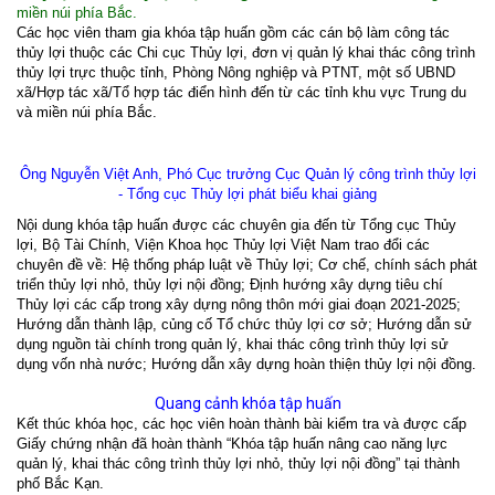
miền núi phía Bắc.
Các học viên tham gia khóa tập huấn gồm các cán bộ làm công tác
thủy lợi thuộc các Chi cục Thủy lợi, đơn vị quản lý khai thác công trình
thủy lợi trực thuộc tỉnh, Phòng Nông nghiệp và PTNT, một số UBND
xã/Hợp tác xã/Tổ hợp tác điển hình đến từ các tỉnh khu vực Trung du
và miền núi phía Bắc.
Ông Nguyễn Việt Anh, Phó Cục trưởng Cục Quản lý công trình thủy lợi
- Tổng cục Thủy lợi phát biểu khai giảng
Nội dung khóa tập huấn được các chuyên gia đến từ Tổng cục Thủy
lợi, Bộ Tài Chính, Viện Khoa học Thủy lợi Việt Nam trao đổi các
chuyên đề về: Hệ thống pháp luật về Thủy lợi; Cơ chế, chính sách phát
triển thủy lợi nhỏ, thủy lợi nội đồng; Định hướng xây dựng tiêu chí
Thủy lợi các cấp trong xây dựng nông thôn mới giai đoạn 2021-2025;
Hướng dẫn thành lập, củng cố Tổ chức thủy lợi cơ sở; Hướng dẫn sử
dụng nguồn tài chính trong quản lý, khai thác công trình thủy lợi sử
dụng vốn nhà nước; Hướng dẫn xây dựng hoàn thiện thủy lợi nội đồng.
Quang cảnh khóa tập huấn
Kết thúc khóa học, các học viên hoàn thành bài kiểm tra và được cấp
Giấy chứng nhận đã hoàn thành “Khóa tập huấn nâng cao năng lực
quản lý, khai thác công trình thủy lợi nhỏ, thủy lợi nội đồng” tại thành
phố Bắc Kạn.