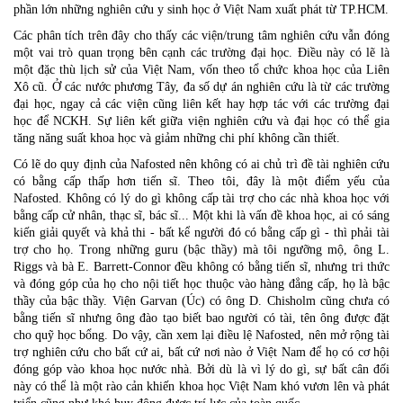
phần lớn những nghiên cứu y sinh học ở Việt Nam xuất phát từ TP.HCM.
Các phân tích trên đây cho thấy các viện/trung tâm nghiên cứu vẫn đóng
một vai trò quan trọng bên cạnh các trường đại học. Điều này có lẽ là
một đặc thù lịch sử của Việt Nam, vốn theo tổ chức khoa học của Liên
Xô cũ. Ở các nước phương Tây, đa số dự án nghiên cứu là từ các trường
đại học, ngay cả các viện cũng liên kết hay hợp tác với các trường đại
học để NCKH. Sự liên kết giữa viện nghiên cứu và đại học có thể gia
tăng năng suất khoa học và giảm những chi phí không cần thiết.
Có lẽ do quy định của Nafosted nên không có ai chủ trì đề tài nghiên cứu
có bằng cấp thấp hơn tiến sĩ. Theo tôi, đây là một điểm yếu của
Nafosted. Không có lý do gì không cấp tài trợ cho các nhà khoa học với
bằng cấp cử nhân, thạc sĩ, bác sĩ... Một khi là vấn đề khoa học, ai có sáng
kiến giải quyết và khả thi - bất kể người đó có bằng cấp gì - thì phải tài
trợ cho họ. Trong những guru (bậc thầy) mà tôi ngưỡng mộ, ông L.
Riggs và bà E. Barrett-Connor đều không có bằng tiến sĩ, nhưng tri thức
và đóng góp của họ cho nội tiết học thuộc vào hàng đẳng cấp, họ là bậc
thầy của bậc thầy. Viện Garvan (Úc) có ông D. Chisholm cũng chưa có
bằng tiến sĩ nhưng ông đào tạo biết bao người có tài, tên ông được đặt
cho quỹ học bổng. Do vậy, cần xem lại điều lệ Nafosted, nên mở rộng tài
trợ nghiên cứu cho bất cứ ai, bất cứ nơi nào ở Việt Nam để họ có cơ hội
đóng góp vào khoa học nước nhà. Bởi dù là vì lý do gì, sự bất cân đối
này có thể là một rào cản khiến khoa học Việt Nam khó vươn lên và phát