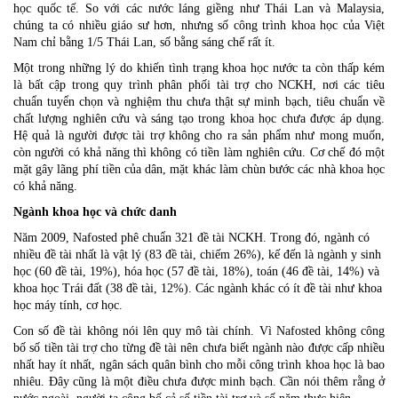
học quốc tế. So với các nước láng giềng như Thái Lan và Malaysia,
chúng ta có nhiều giáo sư hơn, nhưng số công trình khoa học của Việt
Nam chỉ bằng 1/5 Thái Lan, số bằng sáng chế rất ít.
Một trong những lý do khiến tình trạng khoa học nước ta còn thấp kém
là bất cập trong quy trình phân phối tài trợ cho NCKH, nơi các tiêu
chuẩn tuyển chọn và nghiệm thu chưa thật sự minh bạch, tiêu chuẩn về
chất lượng nghiên cứu và sáng tạo trong khoa học chưa được áp dụng.
Hệ quả là người được tài trợ không cho ra sản phẩm như mong muốn,
còn người có khả năng thì không có tiền làm nghiên cứu. Cơ chế đó một
mặt gây lãng phí tiền của dân, mặt khác làm chùn bước các nhà khoa học
có khả năng.
Ngành khoa học và chức danh
Năm 2009, Nafosted phê chuẩn 321 đề tài NCKH. Trong đó, ngành có
nhiều đề tài nhất là vật lý (83 đề tài, chiếm 26%), kế đến là ngành y sinh
học (60 đề tài, 19%), hóa học (57 đề tài, 18%), toán (46 đề tài, 14%) và
khoa học Trái đất (38 đề tài, 12%). Các ngành khác có ít đề tài như khoa
học máy tính, cơ học.
Con số đề tài không nói lên quy mô tài chính. Vì Nafosted không công
bố số tiền tài trợ cho từng đề tài nên chưa biết ngành nào được cấp nhiều
nhất hay ít nhất, ngân sách quân bình cho mỗi công trình khoa học là bao
nhiêu. Đây cũng là một điều chưa được minh bạch. Cần nói thêm rằng ở