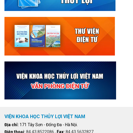
VIỆN KHOA HỌC THỦY LỢI VIỆT NAM
Địa chỉ:
171 Tây Sơn - Đống Đa - Hà Nội.
Điện thoại:
84.43.8522086
,
Fax:
84.43.5632827