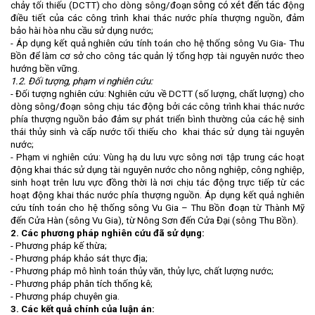
sông có xét đến tác
chảy tối thiếu (DCTT) cho dòng sông/đoạn
động
điều tiết của các công trình khai thác nước phía thượng nguồn, đảm
bảo hài hòa nhu cầu sử dụng nước;
- Áp dụng kết quả nghiên cứu tính toán cho hệ thống sông Vu Gia- Thu
Bồn để làm cơ sở cho công tác quản lý tổng hợp tài nguyên nước theo
hướng bền vững.
1.2. Đối tượng, phạm vi nghiên cứu:
- Đối tượng nghiên cứu: Nghiên cứu về DCTT (số lượng, chất lượng) cho
dòng sông/đoạn sông chịu tác động bởi các công trình khai thác nước
phía thượng nguồn bảo đảm sự phát triển bình thường của các hệ sinh
thái thủy sinh và cấp nước tối thiếu cho
khai thác sử dụng tài nguyên
nước;
- Phạm vi nghiên cứu: Vùng hạ du lưu vực sông nơi tập trung các hoạt
động khai thác sử dụng tài nguyên nước cho nông nghiệp, công nghiệp,
sinh hoạt trên lưu vực đồng thời là nơi chịu tác động trực tiếp từ các
hoạt động khai thác nước phía thượng nguồn. Áp dụng kết quả nghiên
cứu tính toán cho hệ thống sông Vu Gia – Thu Bồn đoạn từ Thành Mỹ
đến Cửa Hàn (sông Vu Gia), từ Nông Sơn đến Cửa Đại (sông Thu Bồn).
2. Các phương pháp nghiên cứu đã sử dụng:
- Phương pháp kế thừa;
- Phương pháp khảo sát thực địa;
- Phương pháp mô hình toán thủy văn, thủy lực, chất lượng nước;
- Phương pháp phân tích thống kê;
- Phương pháp chuyên gia.
3. Các kết quả chính của luận án: