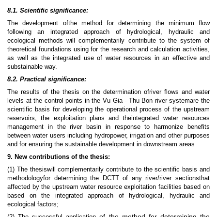
8.1. Scientific significance:
The development ofthe method for determining the minimum flow
following an integrated approach of hydrological, hydraulic and
ecological methods will complementarily contribute to the system of
theoretical foundations using for the research and calculation activities,
as well as the integrated use of water resources in an effective and
substainable way.
8.2. Practical significance:
The results of the thesis on the determination ofriver flows and water
levels at the control points in the Vu Gia - Thu Bon river systemare the
scientific basis for developing the operational process of the upstream
reservoirs, the exploitation plans and theintegrated water resources
management in the river basin in response to harmonize benefits
between water users including hydropower, irrigation and other purposes
and for ensuring the sustainable development in downstream areas
9. New contributions of the thesis:
(1) The thesiswill complementarily contribute to the scientific basis and
methodologyfor determining the DCTT of any river/river sectionsthat
affected by the upstream water resource exploitation facilities based on
based on the integrated approach of hydrological, hydraulic and
ecological factors;
of the method for determining the
(2)
The successful application