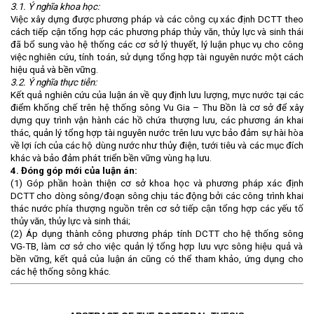
3.1. Ý nghĩa khoa học:
Việc xây dựng được phương pháp và các công cụ xác định DCTT theo
cách tiếp cận tổng hợp các phương pháp thủy văn, thủy lực và sinh thái
đã bổ sung vào hệ thống các cơ sở lý thuyết, lý luận phục vụ cho công
việc nghiên cứu, tính toán, sử dụng tổng hợp tài nguyên nước một cách
hiệu quả và bền vững.
3.2. Ý nghĩa thực tiễn:
Kết quả nghiên cứu của luận án về quy định lưu lượng, mực nước tại các
điểm khống chế trên hệ thống sông Vu Gia – Thu Bồn
là cơ sở để xây
dựng quy trình vận hành các hồ chứa thượng lưu, các phương án khai
thác, quản lý tổng hợp tài nguyên nước trên lưu vực bảo đảm sự hài hòa
về lợi ích của các hộ dùng nước như thủy điện, tưới tiêu và các mục đích
khác và bảo đảm phát triển bền vững vùng hạ lưu.
4. Đóng góp mới của luận án:
(1) Góp phần hoàn thiện cơ sở khoa học và phương pháp xác định
DCTT cho dòng
sông
/đoạn sông chịu tác động bởi các công trình khai
thác nước phía thượng nguồn trên cơ sở tiếp cận tổng hợp các yếu tố
thủy văn, thủy lực và sinh thái;
(2) Áp dụng thành công phương pháp tính DCTT cho
hệ thống sông
VG-TB, làm cơ sở cho việc quản lý tổng hợp lưu vực sông hiệu quả và
bền vững, kết quả của luận án cũng có thể tham khảo, ứng dụng cho
các hệ thống sông khác.