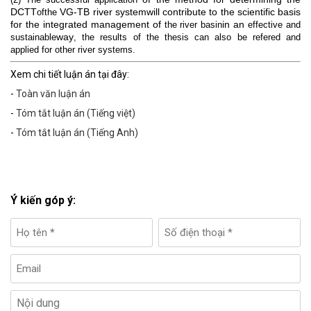
DCTT
VG-TB river systemwill contribute to the scientific basis
ofthe
for the integrated management of
in an
the river basin
effective and
way
sustainable
, the results of the thesis can also be refered and
applied for other river systems.
Xem chi tiết luận án tại đây:
-
Toàn văn luận án
-
Tóm tắt luận án (Tiếng việt)
-
Tóm tắt luận án (Tiếng Anh)
Ý kiến góp ý: