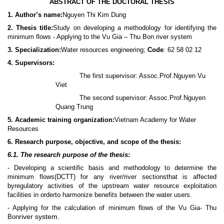
ABSTRACT OF THE DOCTORAL THESIS
1. Author’s name:
Nguyen Thi Kim Dung
2. Thesis title:
Study on developing a methodology for identifying the
minimum flows - Applying to the Vu Gia – Thu Bon river system
3. Specialization:
Water resources engineering;
Code
: 62 58 02 12
4. Supervisors:
The first supervisor: Assoc.Prof.Nguyen Vu
Viet
The second supervisor: Assoc.Prof.Nguyen
Quang Trung
5. Academic training organization:
Vietnam Academy for Water
Resources
6. Research purpose, objective, and scope of the thesis:
6.1. The research purpose of the thesis:
- Developing a scientific basis and methodology to determine the
minimum flows(DCTT) for any river/river sectionsthat is affected
byregulatory activities of the upstream water resource exploitation
facilities in orderto harmonize benefits between the water users.
- Applying for the calculation of minimum flows of the
Vu Gia- Thu
river system.
Bon