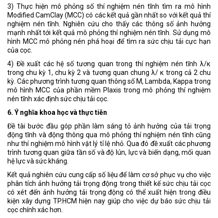
3) Thực hiện mô phỏng số thí nghiệm nén tĩnh tìm ra mô hình
Modified CamClay (MCC) có các kết quả gần nhất so với kết quả thí
nghiệm nén tĩnh. Nghiên cứu cho thấy các thông số ảnh hưởng
mạnh nhất tới kết quả mô phỏng thí nghiệm nén tĩnh. Sử dụng mô
hình MCC mô phỏng nén phá hoại để tìm ra sức chịu tải cực hạn
của cọc.
4) Đề xuất các hệ số tương quan trong thí nghiệm nén tĩnh λ/κ
trong chu kỳ 1, chu kỳ 2 và tương quan chung λ/ κ trong cả 2 chu
kỳ. Các phương trình tương quan thông số M, Lambda, Kappa trong
mô hình MCC của phần mềm Plaxis trong mô phỏng thí nghiệm
nén tĩnh xác định sức chịu tải cọc.
6. Ý nghĩa khoa học và thực tiễn
Đề tài bước đầu góp phần làm sáng tỏ ảnh hưởng của tải trọng
động tĩnh và động thông qua mô phỏng thí nghiệm nén tĩnh cũng
như thí nghiệm mô hình vật lý tỉ lệ nhỏ. Qua đó đề xuất các phương
trình tương quan giữa tần số và độ lún, lực và biến dạng, mối quan
hệ lực và sức kháng.
Kết quả nghiên cứu cung cấp số liệu để làm cơ sở phục vụ cho việc
phân tích ảnh hưởng tải trọng động trong thiết kế sức chịu tải cọc
có xét đến ảnh hưởng tải trọng động có thể xuất hiện trong điều
kiện xây dựng TP.HCM hiện nay giúp cho việc dự báo sức chịu tải
cọc chính xác hơn.