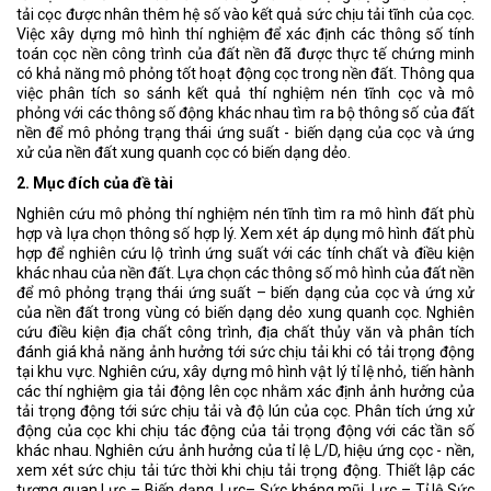
tải cọc được nhân thêm hệ số vào kết quả sức chịu tải tĩnh của cọc.
Việc xây dựng mô hình thí nghiệm để xác định các thông số tính
toán cọc nền công trình của đất nền đã được thực tế chứng minh
có khả năng mô phỏng tốt hoạt động cọc trong nền đất. Thông qua
việc phân tích so sánh kết quả thí nghiệm nén tĩnh cọc và mô
phỏng với các thông số động khác nhau tìm ra bộ thông số của đất
nền để mô phỏng trạng thái ứng suất - biến dạng của cọc và ứng
xử của nền đất xung quanh cọc có biến dạng dẻo.
2. Mục đích của đề tài
Nghiên cứu mô phỏng thí nghiệm nén tĩnh tìm ra mô hình đất phù
hợp và lựa chọn thông số hợp lý. Xem xét áp dụng mô hình đất phù
hợp để nghiên cứu lộ trình ứng suất với các tính chất và điều kiện
khác nhau của nền đất. Lựa chọn các thông số mô hình của đất nền
để mô phỏng trạng thái ứng suất – biến dạng của cọc và ứng xử
của nền đất trong vùng có biến dạng dẻo xung quanh cọc. Nghiên
cứu điều kiện địa chất công trình, địa chất thủy văn và phân tích
đánh giá khả năng ảnh hưởng tới sức chịu tải khi có tải trọng động
tại khu vực. Nghiên cứu, xây dựng mô hình vật lý tỉ lệ nhỏ, tiến hành
các thí nghiệm gia tải động lên cọc nhằm xác định ảnh hưởng của
tải trọng động tới sức chịu tải và độ lún của cọc. Phân tích ứng xử
động của cọc khi chịu tác động của tải trọng động với các tần số
khác nhau. Nghiên cứu ảnh hưởng của tỉ lệ L/D, hiệu ứng cọc - nền,
xem xét sức chịu tải tức thời khi chịu tải trọng động. Thiết lập các
tương quan Lực – Biến dạng, Lực– Sức kháng mũi, Lực – Tỉ lệ Sức