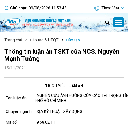
Chủ nhật
,
09/08/2026
11:53:44
Tiếng Việt
Trang chủ
Đào tạo & HTQT
Đào tạo
Thông tin luận án TSKT của NCS. Nguyễn
Mạnh Tường
15/11/2021
TRÍCH YẾU LUẬN ÁN
: NGHIÊN CỨU ẢNH HƯỞNG CỦA CÁC TẢI TRỌNG TĨ
Tên luận án
PHỐ HỒ CHÍ MINH
Chuyên ngành
: ĐỊA KỸ THUẬT XÂY DỰNG
Mã số
: 9.58.02.11