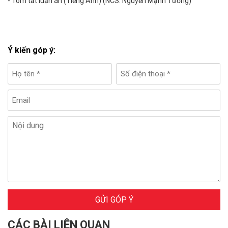
-
Tóm tắt luận án (Tiếng Anh) (NCS. Nguyễn Mạnh Tường)
Ý kiến góp ý:
GỬI GÓP Ý
CÁC BÀI LIÊN QUAN