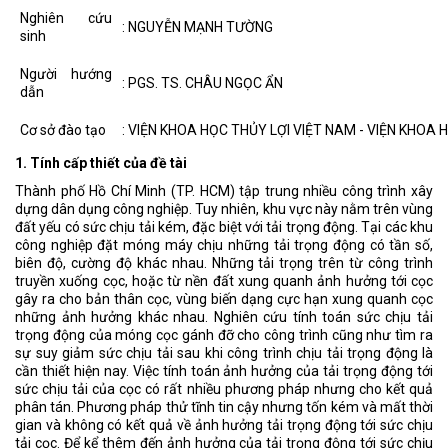
Nghiên cứu
: NGUYỄN MẠNH TƯỜNG
sinh
Người hướng
: PGS. TS. CHÂU NGỌC ẨN
dẫn
Cơ sở đào tạo
: VIỆN KHOA HỌC THỦY LỢI VIỆT NAM - VIỆN KHOA 
1. Tính cấp thiết của đề tài
Thành phố Hồ Chí Minh (TP. HCM) tập trung nhiều công trình xây
dựng dân dụng công nghiệp. Tuy nhiên, khu vực này nằm trên vùng
đất yếu có sức chịu tải kém, đặc biệt với tải trọng động. Tại các khu
công nghiệp đặt móng máy chịu những tải trọng động có tần số,
biên độ, cường độ khác nhau. Những tải trọng trên từ công trình
truyền xuống cọc, hoặc từ nền đất xung quanh ảnh hưởng tới cọc
gây ra cho bản thân cọc, vùng biến dạng cực hạn xung quanh cọc
những ảnh hưởng khác nhau. Nghiên cứu tính toán sức chịu tải
trọng động của móng cọc gánh đỡ cho công trình cũng như tìm ra
sự suy giảm sức chịu tải sau khi công trình chịu tải trọng động là
cần thiết hiện nay. Việc tính toán ảnh hưởng của tải trọng động tới
sức chịu tải của cọc có rất nhiều phương pháp nhưng cho kết quả
phân tán. Phương pháp thử tĩnh tin cậy nhưng tốn kém và mất thời
gian và không có kết quả về ảnh hưởng tải trọng động tới sức chịu
tải cọc. Để kể thêm đến ảnh hưởng của tải trọng động tới sức chịu