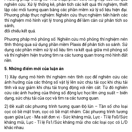
nghiên cứu. Xử lý thống kê, phân tích các kết quả thí nghiệm, thiết
lập các mối tương quan bằng các phần mềm xử lý số liệu hiện đại.
Phương pháp thực nghiệm: Nghiên cứu thực nghiệm tiến hành các
thí nghiệm mô hình vật lý trong phòng để làm căn cứ phân tích so
sánh,
đối chiếu kết quả.
Phương pháp mô phỏng số: Nghiên cứu mô phỏng thí nghiệm nén
tĩnh thông qua sử dụng phần mềm Plaxis để phân tích so sánh. Sử
dụng các phần mềm xử lý số liệu tìm ra kết quả giữa mô phỏng số
và thí nghiệm hiện trường tìm ra các tương quan trong mô hình đất
nền.
5. Những điểm mới của luận án
1) Xây dựng mô hình thí nghiệm nén tĩnh cọc để nghiên cứu các
ảnh hưởng của các thông số vật lý lên sức chịu tải cọc khi chịu tải
tĩnh và suy giảm khi chịu tải trọng động với nền cát. Từ đó nghiên
cứu các ảnh hưởng của thông số động lực học lên ứng suất – biến
dạng, sức chịu tải của cọc và tìm ra các tương quan.
2) Đề xuất các phương trình tương quan Độ lún – Tần số cho loại
cọc có bề mặt trơn, cọc có bề mặt nhám. Các phương trình tương
quan giữa Lực - Ma sát đơn vị - Sức kháng mũi, Lực - Tỉ lệ Fs0/Sức
kháng mũi, Lực - Tỉ lệ Fs1/Sức kháng mũi cho các loại cọc có L/D
khác nhau.