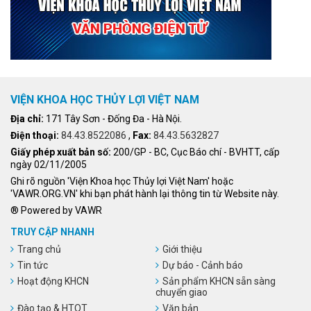
VIỆN KHOA HỌC THỦY LỢI VIỆT NAM
Địa chỉ:
171 Tây Sơn - Đống Đa - Hà Nội.
Điện thoại:
84.43.8522086
,
Fax:
84.43.5632827
Giấy phép xuất bản số:
200/GP - BC, Cục Báo chí - BVHTT, cấp
ngày 02/11/2005
Ghi rõ nguồn 'Viện Khoa học Thủy lợi Việt Nam' hoặc
'VAWR.ORG.VN' khi bạn phát hành lại thông tin từ Website này.
® Powered by VAWR
TRUY CẬP NHANH
Trang chủ
Giới thiệu
Tin tức
Dự báo - Cảnh báo
Hoạt động KHCN
Sản phẩm KHCN sẵn sàng
chuyển giao
Đào tạo & HTQT
Văn bản