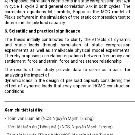
4) Proposing correlation coefficients in static compression test λ/κ
in cycle 1, cycle 2 and general correlation λ/κ in both cycles. The
correlation equations M, Lambda, Kappa in the MCC model of
Plaxis software in the simulation of the static compression test to
determine the pile load capacity.
6. Scientific and practical significance
The thesis initially contributes to clarify the effects of dynamic
and static loads through simulation of static compression
experiments as well as small-scale physical model experiments.
Thereby proposing correlation equations between frequency and
settlement, force and strain, force and resistance relationship.
The results of the study provide data to serve as a basis for
analyzing the impact of
dynamic loads in the design of pile load capacity considering the
effect of dynamic loads that may appear in HCMC construction
conditions
——————————————————————————————
Xem chi tiết tại đây:
-
Toàn văn Luận án (NCS. Nguyễn Mạnh Tường)
-
Tóm tắt luận án (Tiếng Việt) (NCS. Nguyễn Mạnh Tường)