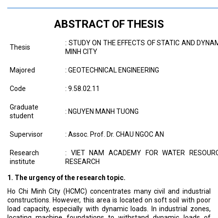
——————————————————————————————
ABSTRACT OF THESIS
: STUDY ON THE EFFECTS OF STATIC AND DYNAM
Thesis
MINH CITY
Majored
: GEOTECHNICAL ENGINEERING
Code
: 9.58.02.11
Graduate
: NGUYEN MANH TUONG
student
Supervisor
: Assoc. Prof. Dr. CHAU NGOC AN
Research
: VIET NAM ACADEMY FOR WATER RESOURC
institute
RESEARCH
1. The urgency of the research topic.
Ho Chi Minh City (HCMC) concentrates many civil and industrial
constructions. However, this area is located on soft soil with poor
load capacity, especially with dynamic loads. In industrial zones,
locating machine foundations to withstand dynamic loads of