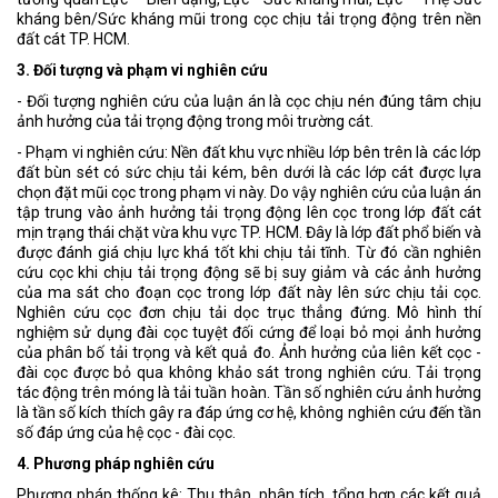
kháng bên/Sức kháng mũi trong cọc chịu tải trọng động trên nền
đất cát TP. HCM.
3. Đối tượng và phạm vi nghiên cứu
- Đối tượng nghiên cứu của luận án là cọc chịu nén đúng tâm chịu
ảnh hưởng của tải trọng động trong môi trường cát.
- Phạm vi nghiên cứu: Nền đất khu vực nhiều lớp bên trên là các lớp
đất bùn sét có sức chịu tải kém, bên dưới là các lớp cát được lựa
chọn đặt mũi cọc trong phạm vi này. Do vậy nghiên cứu của luận án
tập trung vào ảnh hưởng tải trọng động lên cọc trong lớp đất cát
mịn trạng thái chặt vừa khu vực TP. HCM. Đây là lớp đất phổ biến và
được đánh giá chịu lực khá tốt khi chịu tải tĩnh. Từ đó cần nghiên
cứu cọc khi chịu tải trọng động sẽ bị suy giảm và các ảnh hưởng
của ma sát cho đoạn cọc trong lớp đất này lên sức chịu tải cọc.
Nghiên cứu cọc đơn chịu tải dọc trục thẳng đứng. Mô hình thí
nghiệm sử dụng đài cọc tuyệt đối cứng để loại bỏ mọi ảnh hưởng
của phân bố tải trọng và kết quả đo. Ảnh hưởng của liên kết cọc -
đài cọc được bỏ qua không khảo sát trong nghiên cứu. Tải trọng
tác động trên móng là tải tuần hoàn. Tần số nghiên cứu ảnh hưởng
là tần số kích thích gây ra đáp ứng cơ hệ, không nghiên cứu đến tần
số đáp ứng của hệ cọc - đài cọc.
4. Phương pháp nghiên cứu
Phương pháp thống kê: Thu thập, phân tích, tổng hợp các kết quả