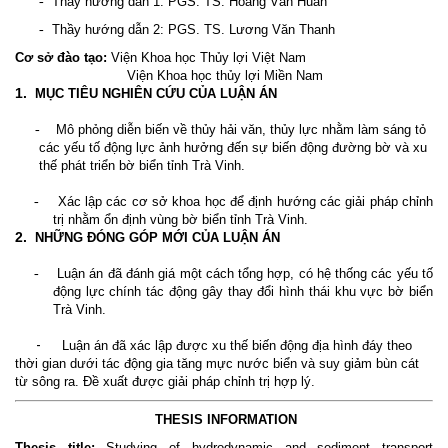
-
Thầy hướng dẫn 1: PGS. TS. Hoàng Văn Huân
-
Thầy hướng dẫn 2: PGS. TS. Lương Văn Thanh
Cơ sở đào tạo:
Viện Khoa học Thủy lợi Việt Nam
Viện Khoa học thủy lợi Miền Nam
1.
MỤC TIÊU NGHIÊN CỨU CỦA LUẬN ÁN
-
Mô phỏng diễn biến về thủy hải văn, thủy lực nhằm làm sáng tỏ
các yếu tố động lực ảnh hưởng đến sự biến động đường bờ và xu
thế phát triển bờ biển tỉnh Trà Vinh.
-
Xác lập các cơ sở khoa học để định hướng các giải pháp chỉnh
trị nhằm ổn định vùng bờ biển tỉnh Trà Vinh.
2.
NHỮNG ĐÓNG GÓP MỚI CỦA LUẬN ÁN
-
Luận án đã đánh giá một cách tổng hợp, có hệ thống các yếu tố
động lực chính tác động gây thay đổi hình thái khu vực bờ biển
Trà Vinh.
-
Luận án đã xác lập được xu thế biến động địa hình đáy theo
thời gian dưới tác động gia tăng mực nước biển và suy giảm bùn cát
từ sông ra. Đề xuất được giải pháp chỉnh trị hợp lý.
THESIS INFORMATION
Thesis title:
Studying of hydrodynamic and sediment transport