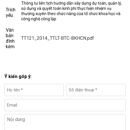
Thông tư liên tịch hướng dẫn xây dựng dự toán, quản lý,
sử dụng và quyết toán kinh phí thực hiện nhiệm vụ
Trích
thường xuyên theo chức năng của tổ chức khoa học và
yếu:
công nghệ công lập
Văn
bản
TT121_2014_TTLT-BTC-BKHCN.pdf
đính
kèm
Ý kiến góp ý: