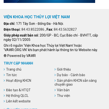
VIỆN KHOA HỌC THỦY LỢI VIỆT NAM
Địa chỉ:
171 Tây Sơn - Đống Đa - Hà Nội.
Điện thoại:
84.43.8522086
,
Fax:
84.43.5632827
Giấy phép xuất bản số:
200/GP - BC, Cục Báo chí - BVHTT, cấp
ngày 02/11/2005
Ghi rõ nguồn 'Viện Khoa học Thủy lợi Việt Nam' hoặc
'VAWR.ORG.VN' khi bạn phát hành lại thông tin từ Website này.
® Powered by VAWR
TRUY CẬP NHANH
Trang chủ
Giới thiệu
Tin tức
Dự báo - Cảnh báo
Hoạt động KHCN
Sản phẩm KHCN sẵn sàng
chuyển giao
Đào tạo & HTQT
Văn bản
Hệ thống QLCL
Thư viện
Liên kết website