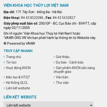
VIỆN KHOA HỌC THỦY LỢI VIỆT NAM
Địa chỉ:
171 Tây Sơn - Đống Đa - Hà Nội.
Điện thoại:
84.43.8522086
,
Fax:
84.43.5632827
Giấy phép xuất bản số:
200/GP - BC, Cục Báo chí - BVHTT, cấp
ngày 02/11/2005
Ghi rõ nguồn 'Viện Khoa học Thủy lợi Việt Nam' hoặc
'VAWR.ORG.VN' khi bạn phát hành lại thông tin từ Website này.
® Powered by VAWR
TRUY CẬP NHANH
Trang chủ
Giới thiệu
Tin tức
Dự báo - Cảnh báo
Hoạt động KHCN
Sản phẩm KHCN sẵn sàng
chuyển giao
Đào tạo & HTQT
Văn bản
Hệ thống QLCL
Thư viện
Liên kết website
LIÊN KẾT WEBSITE