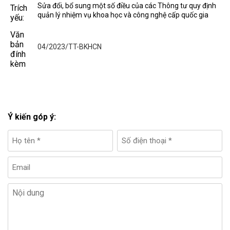
Sửa đổi, bổ sung một số điều của các Thông tư quy định
Trích
quản lý nhiệm vụ khoa học và công nghệ cấp quốc gia
yếu:
Văn
bản
04/2023/TT-BKHCN
đính
kèm
Ý kiến góp ý: