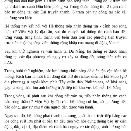
dựng ban đầu này gồm 10 trạm cảnh báo sóng thần. Trong đó, 2 trạm đặt
tại 2 đài trực canh Đồn biên phòng và Trung đoàn thông tin, 2 trạm cảnh
báo tự động tại các Đài truyền thanh, 6 trạm bán tự động tại các xã,
phường ven biển.
Hệ thống này kết nối với Hệ thống tiếp nhận thông tin - cảnh báo sóng
thần từ Viện Vật lý địa cầu, sau đó chuyển tải thông tin cảnh báo đến
từng vùng, từng tỉnh, thành ven biển dựa trên các phương tiện truyền
trực tiếp hoặc hạ tầng viễn thông rộng khắp của mạng di động Viettel.
Sau khi thử nghiệm và vận hành tại Đà Nẵng, hệ thống sẽ được nhân
rộng tại các địa phương có nguy cơ xảy ra động đất, sóng thần trên cả
nước
Trong buổi thử nghiệm, các lực lượng chức năng đã diễn tập vận hành hệ
thống. Kịch bản là một trận động đất 8,8 độ richter diễn ra hồi 9h55 (giờ
địa phương) ở ngoài khơi phía Tây quần đảo Philippines, có khả năng
gây ra sóng thần lớn ảnh hưởng trực tiếp tới khu vực bờ biển Đà Nẵng.
Trong vòng 10 phút sau khi động đất xảy ra, tiếp nhận thông tin cảnh
báo sóng thần từ Viện Vật lý địa cầu, hệ thống còi hụ, các phương tiện
báo động, gây sự chú ý của người dân được vận hành.
Ngay sau đó, hệ thống phát thanh qua sóng, phát thanh trực tiếp bằng các
loa công suất lớn phát đi bản tin đầu tiên với nội dung thông báo sự kiện
động đất, vị trí, địa điểm và cảnh báo nguy cơ tác động, ảnh hưởng bởi