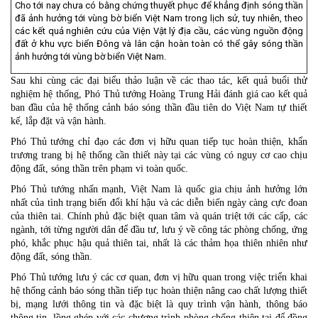
Cho tới nay chưa có bằng chứng thuyết phục để khẳng định sóng thần
đã ảnh hưởng tới vùng bờ biển Việt Nam trong lịch sử, tuy nhiên, theo
các kết quả nghiên cứu của Viện Vật lý địa cầu, các vùng nguồn động
đất ở khu vực biển Đông và lân cận hoàn toàn có thể gây sóng thần
ảnh hưởng tới vùng bờ biển Việt Nam.
Sau khi cùng các đại biểu thảo luận về các thao tác, kết quả buổi thử
nghiệm hệ thống, Phó Thủ tướng Hoàng Trung Hải đánh giá cao kết quả
ban đầu của hệ thống cảnh báo sóng thần đầu tiên do Việt Nam tự thiết
kế, lắp đặt và vận hành.
Phó Thủ tướng chỉ đạo các đơn vị hữu quan tiếp tục hoàn thiện, khẩn
trương trang bị hệ thống cần thiết này tại các vùng có nguy cơ cao chịu
động đất, sóng thần trên phạm vi toàn quốc.
Phó Thủ tướng nhấn mạnh, Việt Nam là quốc gia chịu ảnh hưởng lớn
nhất của tình trạng biến đổi khí hậu và các diễn biến ngày càng cực đoan
của thiên tai. Chính phủ đặc biệt quan tâm và quán triệt tới các cấp, các
ngành, tới từng người dân để đầu tư, lưu ý về công tác phòng chống, ứng
phó, khắc phục hậu quả thiên tai, nhất là các thảm họa thiên nhiên như
động đất, sóng thần.
Phó Thủ tướng lưu ý các cơ quan, đơn vị hữu quan trong việc triển khai
hệ thống cảnh báo sóng thần tiếp tục hoàn thiện nâng cao chất lượng thiết
bị, mạng lưới thông tin và đặc biệt là quy trình vận hành, thông báo
thông tin, lồng ghép với các chương trình phòng chống thiên tai để đồng