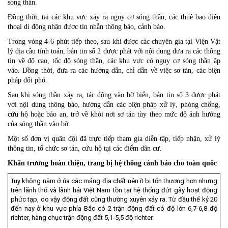
sóng thần.
Đồng thời, tại các khu vực xảy ra nguy cơ sóng thần, các thuê bao điện
thoại di động nhận được tin nhắn thông báo, cảnh báo.
Trong vòng 4-6 phút tiếp theo, sau khi được các chuyên gia tại Viện Vật
lý địa cầu tính toán, bản tin số 2 được phát với nội dung đưa ra các thông
tin về độ cao, tốc độ sóng thần, các khu vực có nguy cơ sóng thần ập
vào. Đồng thời, đưa ra các hướng dẫn, chỉ dẫn về việc sơ tán, các biện
pháp đối phó.
Sau khi sóng thần xảy ra, tác động vào bờ biển, bản tin số 3 được phát
với nội dung thông báo, hướng dẫn các biện pháp xử lý, phòng chống,
cứu hộ hoặc báo an, trở về khỏi nơi sơ tán tùy theo mức độ ảnh hưởng
của sóng thần vào bờ.
Một số đơn vị quân đội đã trực tiếp tham gia diễn tập, tiếp nhận, xử lý
thông tin, tổ chức sơ tán, cứu hộ tại các điểm dân cư.
Khẩn trương hoàn thiện, trang bị hệ thống cảnh báo cho toàn quốc
Tuy không nằm ở rìa các mảng địa chất nên ít bị tổn thương hơn nhưng
trên lãnh thổ và lãnh hải Việt Nam tồn tại hệ thống đứt gãy hoạt động
phức tạp, do vậy động đất cũng thường xuyên xảy ra. Từ đầu thế kỷ 20
đến nay ở khu vực phía Bắc có 2 trận động đất có độ lớn 6,7-6,8 độ
richter, hàng chục trận động đất 5,1-5,5 độ richter.