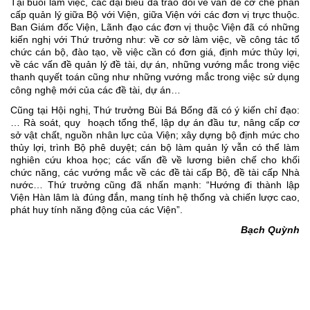
Tại buổi làm việc, các đại biểu đã trao đổi về vấn đề cơ chế phân
cấp quản lý giữa Bộ với Viện, giữa Viện với các đơn vị trực thuộc.
Ban Giám đốc Viện, Lãnh đạo các đơn vị thuộc Viện đã có những
kiến nghị với Thứ trưởng như: về cơ sở làm việc, về công tác tổ
chức cán bộ, đào tạo, về việc cần có đơn giá, định mức thủy lợi,
về các vấn đề quản lý đề tài, dự án, những vướng mắc trong việc
thanh quyết toán cũng như những vướng mắc trong việc sử dụng
công nghệ mới của các đề tài, dự án…
Cũng tại Hội nghị, Thứ trưởng Bùi Bá Bổng đã có ý kiến chỉ đạo:
… Rà soát, quy hoạch tổng thể, lập dự án đầu tư, nâng cấp cơ
sở vật chất, nguồn nhân lực của Viện; xây dựng bộ định mức cho
thủy lợi, trình Bộ phê duyệt; cán bộ làm quản lý vẫn có thể làm
nghiên cứu khoa học; các vấn đề về lương biên chế cho khối
chức năng, các vướng mắc về các đề tài cấp Bộ, đề tài cấp Nhà
nước… Thứ trưởng cũng đã nhấn mạnh: “Hướng đi thành lập
Viện Hàn lâm là đúng đắn, mang tính hệ thống và chiến lược cao,
phát huy tính năng động của các Viện”.
Bạch Quỳnh