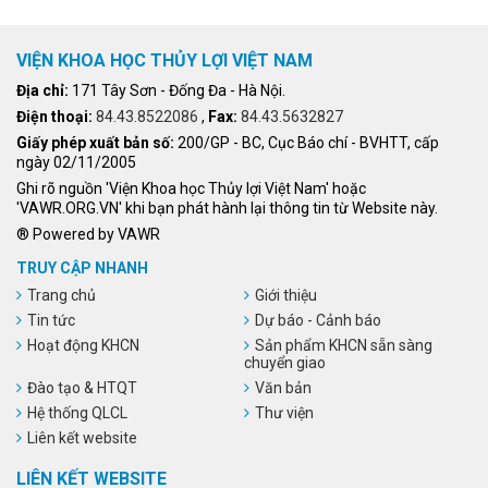
VIỆN KHOA HỌC THỦY LỢI VIỆT NAM
Địa chỉ:
171 Tây Sơn - Đống Đa - Hà Nội.
Điện thoại:
84.43.8522086
,
Fax:
84.43.5632827
Giấy phép xuất bản số:
200/GP - BC, Cục Báo chí - BVHTT, cấp
ngày 02/11/2005
Ghi rõ nguồn 'Viện Khoa học Thủy lợi Việt Nam' hoặc
'VAWR.ORG.VN' khi bạn phát hành lại thông tin từ Website này.
® Powered by VAWR
TRUY CẬP NHANH
Trang chủ
Giới thiệu
Tin tức
Dự báo - Cảnh báo
Hoạt động KHCN
Sản phẩm KHCN sẵn sàng
chuyển giao
Đào tạo & HTQT
Văn bản
Hệ thống QLCL
Thư viện
Liên kết website
LIÊN KẾT WEBSITE