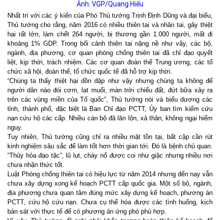
Ảnh: VGP/Quang Hiếu
Nhất trí với các ý kiến của Phó Thủ tướng Trịnh Định Dũng và đại biểu,
Thủ tướng cho rằng, năm 2016 có nhiều thiên tai và nhân tai, gây thiệt
hại rất lớn, làm chết 264 người, bị thương gần 1.000 người, mất đi
khoảng 1% GDP. Trong bối cảnh thiên tai nặng nề như vậy, các bộ,
ngành, địa phương, cơ quan phòng chống thiên tai đã chỉ đạo quyết
liệt, kịp thời, trách nhiệm. Các cơ quan đoàn thể Trung ương, các tổ
chức xã hội, đoàn thể, tổ chức quốc tế đã hỗ trợ kịp thời.
“Chúng ta thấy thiệt hại dồn dập như vậy nhưng chúng ta không để
người dân nào đói cơm, lạt muối, màn trời chiếu đất, đứt bữa xảy ra
trên các vùng miền của Tổ quốc”, Thủ tướng nói và biểu dương các
tỉnh, thành phố, đặc biệt là Ban Chỉ đạo PCTT, Ủy ban tìm kiếm cứu
nạn cứu hộ các cấp. Nhiều cán bộ đã lăn lộn, xả thân, không ngại hiểm
nguy.
Tuy nhiên, Thủ tướng cũng chỉ ra nhiều mặt tồn tại, bất cập cần rút
kinh nghiệm sâu sắc để làm tốt hơn thời gian tới. Đó là bệnh chủ quan.
“Thủy hỏa đạo tặc”, lũ lụt, cháy nổ được coi như giặc nhưng nhiều nơi
chưa nhận thức tốt.
Luật Phòng chống thiên tai có hiệu lực từ năm 2014 nhưng đến nay vẫn
chưa xây dựng xong kế hoạch PCTT cấp quốc gia. Một số bộ, ngành,
địa phương chưa quan tâm đúng mức xây dựng kế hoạch, phương án
PCTT, cứu hộ cứu nạn. Chưa cụ thể hóa được các tình huống, kịch
bản sát với thực tế để có phương án ứng phó phù hợp.