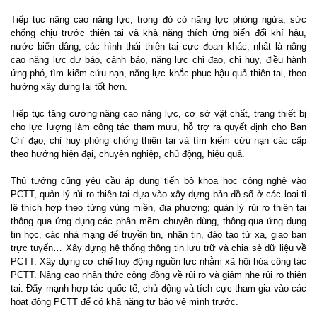
Tiếp tục nâng cao năng lực, trong đó có năng lực phòng ngừa, sức
chống chịu trước thiên tai và khả năng thích ứng biến đổi khí hậu,
nước biển dâng, các hình thái thiên tai cực đoan khác, nhất là nâng
cao năng lực dự báo, cảnh báo, năng lực chỉ đạo, chỉ huy, điều hành
ứng phó, tìm kiếm cứu nạn, năng lực khắc phục hậu quả thiên tai, theo
hướng xây dựng lại tốt hơn.
Tiếp tục tăng cường nâng cao năng lực, cơ sở vật chất, trang thiết bị
cho lực lượng làm công tác tham mưu, hỗ trợ ra quyết định cho Ban
Chỉ đạo, chỉ huy phòng chống thiên tai và tìm kiếm cứu nạn các cấp
theo hướng hiện đại, chuyên nghiệp, chủ động, hiệu quả.
Thủ tướng cũng yêu cầu áp dụng tiến bộ khoa học công nghệ vào
PCTT, quản lý rủi ro thiên tai dựa vào xây dựng bản đồ số ở các loại tỉ
lệ thích hợp theo từng vùng miền, địa phương; quản lý rủi ro thiên tai
thông qua ứng dụng các phần mềm chuyên dùng, thông qua ứng dụng
tin học, các nhà mạng để truyền tin, nhận tin, đào tạo từ xa, giao ban
trực tuyến… Xây dựng hệ thống thông tin lưu trữ và chia sẻ dữ liệu về
PCTT. Xây dựng cơ chế huy động nguồn lực nhằm xã hội hóa công tác
PCTT. Nâng cao nhận thức cộng đồng về rủi ro và giảm nhẹ rủi ro thiên
tai. Đẩy mạnh hợp tác quốc tế, chủ động và tích cực tham gia vào các
hoạt động PCTT để có khả năng tự bảo vệ mình trước.