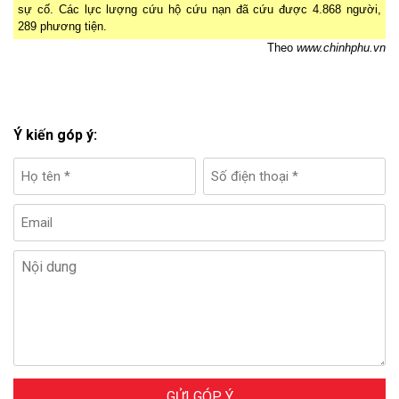
sự cố. Các lực lượng cứu hộ cứu nạn đã cứu được 4.868 người,
289 phương tiện.
Theo
www.chinhphu.vn
Ý kiến góp ý:
GỬI GÓP Ý