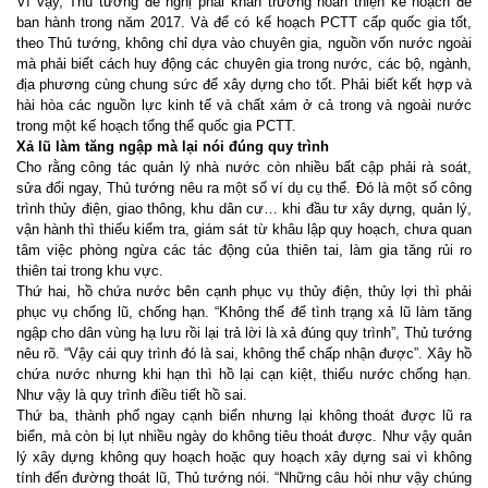
Vì vậy, Thủ tướng đề nghị phải khẩn trương hoàn thiện kế hoạch để
ban hành trong năm 2017. Và để có kế hoạch PCTT cấp quốc gia tốt,
theo Thủ tướng, không chỉ dựa vào chuyên gia, nguồn vốn nước ngoài
mà phải biết cách huy động các chuyên gia trong nước, các bộ, ngành,
địa phương cùng chung sức để xây dựng cho tốt. Phải biết kết hợp và
hài hòa các nguồn lực kinh tế và chất xám ở cả trong và ngoài nước
trong một kế hoạch tổng thể quốc gia PCTT.
Xả lũ làm tăng ngập mà lại nói đúng quy trình
Cho rằng công tác quản lý nhà nước còn nhiều bất cập phải rà soát,
sửa đổi ngay, Thủ tướng nêu ra một số ví dụ cụ thể. Đó là một số công
trình thủy điện, giao thông, khu dân cư… khi đầu tư xây dựng, quản lý,
vận hành thì thiếu kiểm tra, giám sát từ khâu lập quy hoạch, chưa quan
tâm việc phòng ngừa các tác động của thiên tai, làm gia tăng rủi ro
thiên tai trong khu vực.
Thứ hai, hồ chứa nước bên cạnh phục vụ thủy điện, thủy lợi thì phải
phục vụ chống lũ, chống hạn. “Không thể để tình trạng xả lũ làm tăng
ngập cho dân vùng hạ lưu rồi lại trả lời là xả đúng quy trình”, Thủ tướng
nêu rõ. “Vậy cái quy trình đó là sai, không thể chấp nhận được”. Xây hồ
chứa nước nhưng khi hạn thì hồ lại cạn kiệt, thiếu nước chống hạn.
Như vậy là quy trình điều tiết hồ sai.
Thứ ba, thành phố ngay cạnh biển nhưng lại không thoát được lũ ra
biển, mà còn bị lụt nhiều ngày do không tiêu thoát được. Như vậy quản
lý xây dựng không quy hoạch hoặc quy hoạch xây dựng sai vì không
tính đến đường thoát lũ, Thủ tướng nói. “Những câu hỏi như vậy chúng