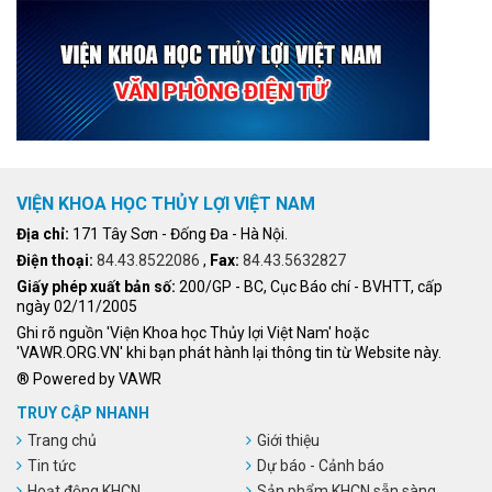
VIỆN KHOA HỌC THỦY LỢI VIỆT NAM
Địa chỉ:
171 Tây Sơn - Đống Đa - Hà Nội.
Điện thoại:
84.43.8522086
,
Fax:
84.43.5632827
Giấy phép xuất bản số:
200/GP - BC, Cục Báo chí - BVHTT, cấp
ngày 02/11/2005
Ghi rõ nguồn 'Viện Khoa học Thủy lợi Việt Nam' hoặc
'VAWR.ORG.VN' khi bạn phát hành lại thông tin từ Website này.
® Powered by VAWR
TRUY CẬP NHANH
Trang chủ
Giới thiệu
Tin tức
Dự báo - Cảnh báo
Hoạt động KHCN
Sản phẩm KHCN sẵn sàng