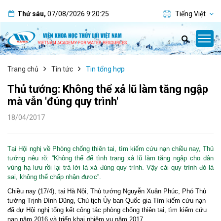
Thứ sáu
,
07/08/2026
9:20:26
Tiếng Việt
Trang chủ
Tin tức
Tin tổng hợp
Thủ tướng: Không thể xả lũ làm tăng ngập
mà vẫn 'đúng quy trình'
18/04/2017
Tại Hội nghị về Phòng chống thiên tai, tìm kiếm cứu nạn chiều nay, Thủ
tướng nêu rõ: “Không thể để tình trạng xả lũ làm tăng ngập cho dân
vùng hạ lưu rồi lại trả lời là xả đúng quy trình. Vậy cái quy trình đó là
sai, không thể chấp nhận được”.
Chiều nay (17/4), tại Hà Nội, Thủ tướng Nguyễn Xuân Phúc, Phó Thủ
tướng Trịnh Đình Dũng, Chủ tịch Ủy ban Quốc gia Tìm kiếm cứu nạn
đã dự Hội nghị tổng kết công tác phòng chống thiên tai, tìm kiếm cứu
nạn năm 2016 và triển khai nhiệm vụ năm 2017.