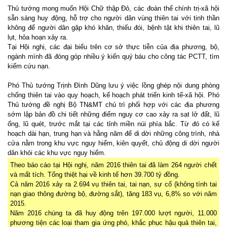
Thủ tướng mong muốn Hội Chữ thập Đỏ, các đoàn thể chính trị-xã hội
sẵn sàng huy động, hỗ trợ cho người dân vùng thiên tai với tinh thần
không để người dân gặp khó khăn, thiếu đói, bệnh tật khi thiên tai, lũ
lụt, hỏa hoạn xảy ra.
Tại Hội nghị, các đại biểu trên cơ sở thực tiễn của địa phương, bộ,
ngành mình đã đóng góp nhiều ý kiến quý báu cho công tác PCTT, tìm
kiếm cứu nạn.
Phó Thủ tướng Trịnh Đình Dũng lưu ý việc lồng ghép nội dung phòng
chống thiên tai vào quy hoạch, kế hoạch phát triển kinh tế-xã hội. Phó
Thủ tướng đề nghị Bộ TN&MT chủ trì phối hợp với các địa phương
sớm lập bản đồ chi tiết những điểm nguy cơ cao xảy ra sạt lở đất, lũ
ống, lũ quét, trước mắt tại các tỉnh miền núi phía bắc. Từ đó có kế
hoạch dài hạn, trung hạn và hằng năm để di dời những công trình, nhà
cửa nằm trong khu vực nguy hiểm, kiên quyết, chủ động di dời người
dân khỏi các khu vực nguy hiểm.
Theo báo cáo tại Hội nghị, năm 2016 thiên tai đã làm 264 người chết
và mất tích. Tổng thiệt hại về kinh tế hơn 39.700 tỷ đồng.
Cả năm 2016 xảy ra 2.694 vụ thiên tai, tai nạn, sự cố (không tính tai
nạn giao thông đường bộ, đường sắt), tăng 183 vụ, 6,8% so với năm
2015.
Năm 2016 chúng ta đã huy động trên 197.000 lượt người, 11.000
phương tiện các loại tham gia ứng phó, khắc phục hậu quả thiên tai,