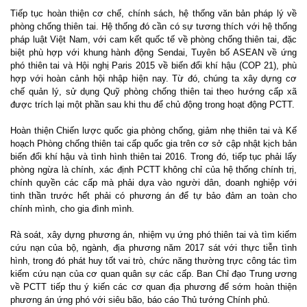
Tiếp tục hoàn thiện cơ chế, chính sách, hệ thống văn bản pháp lý về
phòng chống thiên tai. Hệ thống đó cần có sự tương thích với hệ thống
pháp luật Việt Nam, với cam kết quốc tế về phòng chống thiên tai, đặc
biệt phù hợp với khung hành động Sendai, Tuyên bố ASEAN về ứng
phó thiên tai và Hội nghị Paris 2015 về biến đổi khí hậu (COP 21), phù
hợp với hoàn cảnh hội nhập hiện nay. Từ đó, chúng ta xây dựng cơ
chế quản lý, sử dụng Quỹ phòng chống thiên tai theo hướng cấp xã
được trích lại một phần sau khi thu để chủ động trong hoạt động PCTT.
Hoàn thiện Chiến lược quốc gia phòng chống, giảm nhẹ thiên tai và Kế
hoạch Phòng chống thiên tai cấp quốc gia trên cơ sở cập nhật kịch bản
biến đổi khí hậu và tình hình thiên tai 2016. Trong đó, tiếp tục phải lấy
phòng ngừa là chính, xác định PCTT không chỉ của hệ thống chính trị,
chính quyền các cấp mà phải dựa vào người dân, doanh nghiệp với
tinh thần trước hết phải có phương án để tự bảo đảm an toàn cho
chính mình, cho gia đình mình.
Rà soát, xây dựng phương án, nhiệm vụ ứng phó thiên tai và tìm kiếm
cứu nạn của bộ, ngành, địa phương năm 2017 sát với thực tiễn tình
hình, trong đó phát huy tốt vai trò, chức năng thường trực công tác tìm
kiếm cứu nạn của cơ quan quân sự các cấp. Ban Chỉ đạo Trung ương
về PCTT tiếp thu ý kiến các cơ quan địa phương để sớm hoàn thiện
phương án ứng phó với siêu bão, báo cáo Thủ tướng Chính phủ.