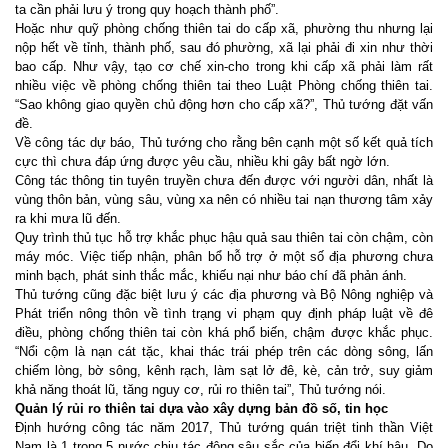
ta cần phải lưu ý trong quy hoạch thành phố”.
Hoặc như quỹ phòng chống thiên tai do cấp xã, phường thu nhưng lại
nộp hết về tỉnh, thành phố, sau đó phường, xã lại phải đi xin như thời
bao cấp. Như vậy, tạo cơ chế xin-cho trong khi cấp xã phải làm rất
nhiều việc về phòng chống thiên tai theo Luật Phòng chống thiên tai.
“Sao không giao quyền chủ động hơn cho cấp xã?”, Thủ tướng đặt vấn
đề.
Về công tác dự báo, Thủ tướng cho rằng bên cạnh một số kết quả tích
cực thì chưa đáp ứng được yêu cầu, nhiều khi gây bất ngờ lớn.
Công tác thông tin tuyên truyền chưa đến được với người dân, nhất là
vùng thôn bản, vùng sâu, vùng xa nên có nhiều tai nạn thương tâm xảy
ra khi mưa lũ đến.
Quy trình thủ tục hỗ trợ khắc phục hậu quả sau thiên tai còn chậm, còn
máy móc. Việc tiếp nhận, phân bổ hỗ trợ ở một số địa phương chưa
minh bạch, phát sinh thắc mắc, khiếu nại như báo chí đã phản ánh.
Thủ tướng cũng đặc biệt lưu ý các địa phương và Bộ Nông nghiệp và
Phát triển nông thôn về tình trạng vi phạm quy định pháp luật về đê
điều, phòng chống thiên tai còn khá phổ biến, chậm được khắc phục.
“Nổi cộm là nạn cát tặc, khai thác trái phép trên các dòng sông, lấn
chiếm lòng, bờ sông, kênh rạch, làm sạt lở đê, kè, cản trở, suy giảm
khả năng thoát lũ, tăng nguy cơ, rủi ro thiên tai”, Thủ tướng nói.
Quản lý rủi ro thiên tai dựa vào xây dựng bản đồ số, tin học
Định hướng công tác năm 2017, Thủ tướng quán triệt tinh thần Việt
Nam là 1 trong 5 nước chịu tác động sâu sắc của biến đổi khí hậu. Do