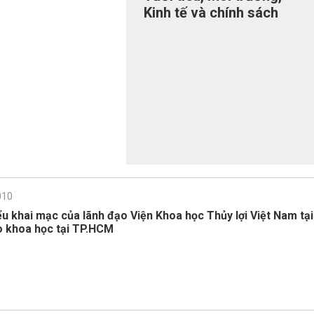
Kinh tế và chính sách
thủy lợi” và lĩnh vực: “Xây
dựng, bảo vệ công trình
thủy lợi, thủy điện và thủy
lực sông biển”
010
ểu khai mạc của lãnh đạo Viện Khoa học Thủy lợi Việt Nam tại
o khoa học tại TP.HCM