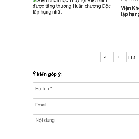
Viện Kh
lập hạn
113
Ý kiến góp ý: