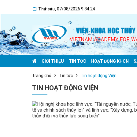
Thứ sáu
,
07/08/2026
9:34:25
GIỚI THIỆU
TIN TỨC
HOẠT ĐỘNG KHCN
S
Trang chủ
Tin tức
Tin hoạt động Viện
TIN HOẠT ĐỘNG VIỆN