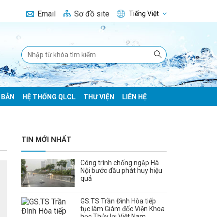
Email
Sơ đồ site
Tiếng Việt
 BẢN
HỆ THỐNG QLCL
THƯ VIỆN
LIÊN HỆ
TIN MỚI NHẤT
Công trình chống ngập Hà
Nội bước đầu phát huy hiệu
quả
GS.TS Trần Đình Hòa tiếp
tục làm Giám đốc Viện Khoa
học Thủy lợi Việt Nam