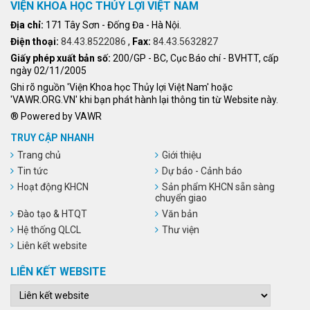
VIỆN KHOA HỌC THỦY LỢI VIỆT NAM
Địa chỉ:
171 Tây Sơn - Đống Đa - Hà Nội.
Điện thoại:
84.43.8522086
,
Fax:
84.43.5632827
Giấy phép xuất bản số:
200/GP - BC, Cục Báo chí - BVHTT, cấp
ngày 02/11/2005
Ghi rõ nguồn 'Viện Khoa học Thủy lợi Việt Nam' hoặc
'VAWR.ORG.VN' khi bạn phát hành lại thông tin từ Website này.
® Powered by VAWR
TRUY CẬP NHANH
Trang chủ
Giới thiệu
Tin tức
Dự báo - Cảnh báo
Hoạt động KHCN
Sản phẩm KHCN sẵn sàng
chuyển giao
Đào tạo & HTQT
Văn bản
Hệ thống QLCL
Thư viện
Liên kết website
LIÊN KẾT WEBSITE