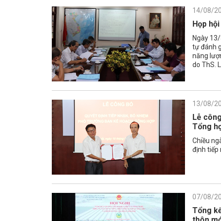
14/08/2
Họp hội
Ngày 13/8
tự đánh g
năng lượn
do ThS. L
13/08/2
Lễ công
Tổng h
Chiều ngà
định tiế
07/08/2
Tổng kế
thôn mớ