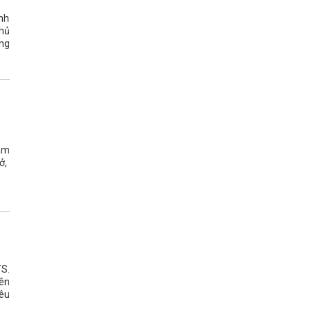
nh
chủ
ông
hám
ở,
TS.
iên
iêu