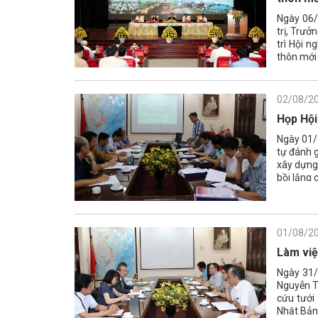
Ngày 06/
trị, Trưở
trì Hội 
thôn mới 
02/08/2
Họp Hội
Ngày 01/8
tự đánh g
xây dựng 
bồi lắng 
Nguyễn Đ
01/08/2
Làm việ
Ngày 31/
Nguyễn T
cứu tưới
Nhật Bản