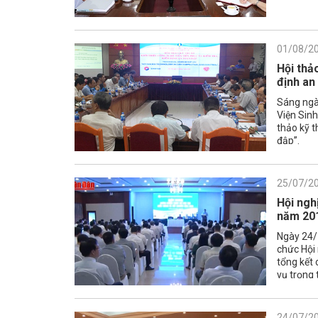
01/08/2
Hội thảo
định an
Sáng ngà
Viện Sinh
thảo kỹ t
đập”.
25/07/2
Hội ngh
năm 20
Ngày 24/7
chức Hội
tổng kết
vụ trọng 
24/07/2