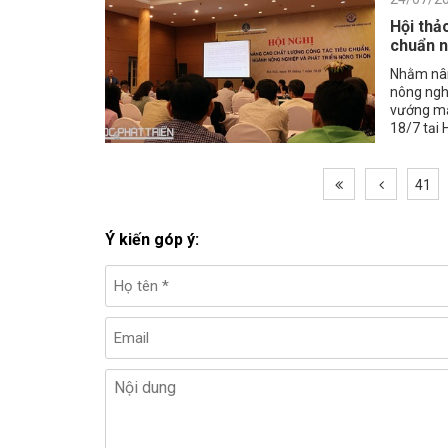
Hội thả
chuẩn n
Nhằm nâng
nông ngh
vướng mắ
18/7 tại 
và Công n
quy chuẩ
41
Ý kiến góp ý: