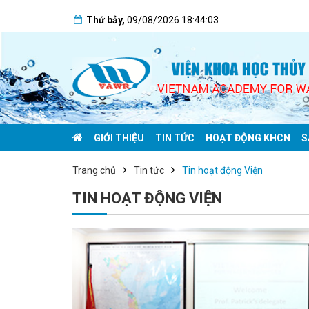
Thứ bảy
,
09/08/2026
18:44:04
GIỚI THIỆU
TIN TỨC
HOẠT ĐỘNG KHCN
S
Trang chủ
Tin tức
Tin hoạt động Viện
TIN HOẠT ĐỘNG VIỆN