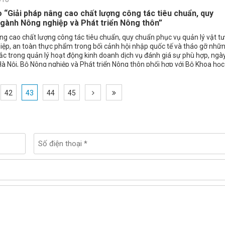
o “Giải pháp nâng cao chất lượng công tác tiêu chuẩn, quy
gành Nông nghiệp và Phát triển Nông thôn”
 cao chất lượng công tác tiêu chuẩn, quy chuẩn phục vụ quản lý vật tư
iệp, an toàn thực phẩm trong bối cảnh hội nhập quốc tế và tháo gỡ nhữ
c trong quản lý hoạt động kinh doanh dịch vụ đánh giá sự phù hợp, ngà
Hà Nội, Bộ Nông nghiệp và Phát triển Nông thôn phối hợp với Bộ Khoa học
ghệ tổ chức Hội nghị Giải pháp nâng cao chất lượng công tác tiêu chuẩn
n ngành nông nghiệp và phát triển nông thôn.
42
43
44
45