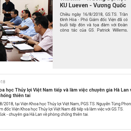
KU Lueven - Vương Quốc
Bỉ
Chiều ngày 16/8/2018, GS.TS. Trần
Đình Hòa - Phó Giám đốc Viện đã có
buổi tiếp đón và tọa đàm với Đoàn
công tác của GS. Patrick Willems,
Trưởng Khoa Thủy lực - Trường Đại
học KU Lueven - Vương Quốc Bỉ.
018
oa học Thủy lợi Việt Nam tiếp và làm việc chuyên gia Hà Lan 
hống thiên tai
8/2018, tại Viện Khoa học Thủy lợi Việt Nam, PGS.TS. Nguyễn Tùng Pho
m đốc Viện Khoa học Thủy lợi Việt Nam đã tiếp và làm việc với GS.TS.
Kok - chuyên gia Hà Lan về phòng chống thiên tai.