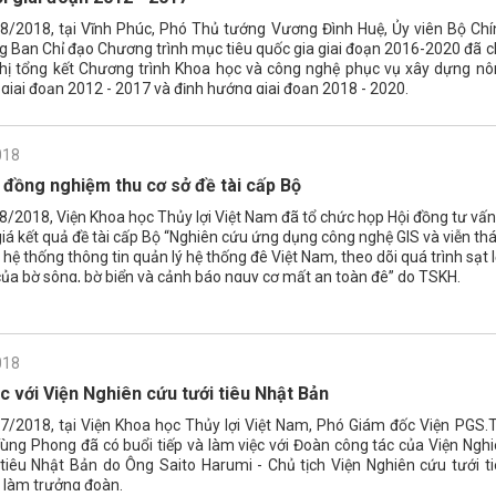
8/2018, tại Vĩnh Phúc, Phó Thủ tướng Vương Đình Huệ, Ủy viên Bộ Chí
ng Ban Chỉ đạo Chương trình mục tiêu quốc gia giai đoạn 2016-2020 đã 
nghị tổng kết Chương trình Khoa học và công nghệ phục vụ xây dựng n
giai đoạn 2012 - 2017 và định hướng giai đoạn 2018 - 2020.
018
 đồng nghiệm thu cơ sở đề tài cấp Bộ
/2018, Viện Khoa học Thủy lợi Việt Nam đã tổ chức họp Hội đồng tư vấn
iá kết quả đề tài cấp Bộ “Nghiên cứu ứng dụng công nghệ GIS và viễn t
hệ thống thông tin quản lý hệ thống đê Việt Nam, theo dõi quá trình sạt l
của bờ sông, bờ biển và cảnh báo nguy cơ mất an toàn đê” do TSKH.
ăng Vỹ - Trung tâm Công nghệ Phần mềm Thủy lợi chủ nhiệm.
018
c với Viện Nghiên cứu tưới tiêu Nhật Bản
7/2018, tại Viện Khoa học Thủy lợi Việt Nam, Phó Giám đốc Viện PGS.
ùng Phong đã có buổi tiếp và làm việc với Đoàn công tác của Viện Ngh
 tiêu Nhật Bản do Ông Saito Harumi - Chủ tịch Viện Nghiên cứu tưới t
 làm trưởng đoàn.