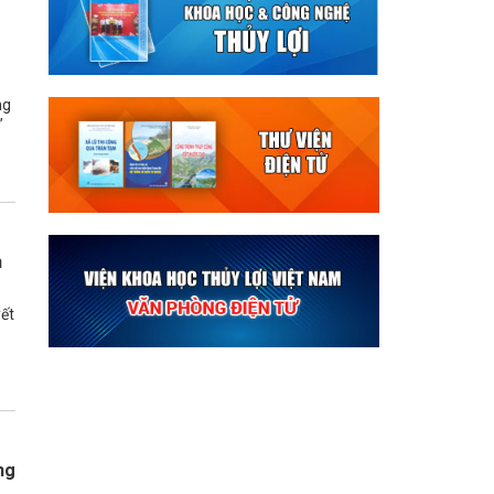
ng
”
h
ết
ng