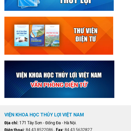
VIỆN KHOA HỌC THỦY LỢI VIỆT NAM
Địa chỉ:
171 Tây Sơn - Đống Đa - Hà Nội.
Điện thoại:
84.43.8522086
,
Fax:
84.43.5632827