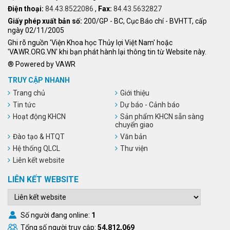
Điện thoại:
84.43.8522086
,
Fax:
84.43.5632827
Giấy phép xuất bản số:
200/GP - BC, Cục Báo chí - BVHTT, cấp
ngày 02/11/2005
Ghi rõ nguồn 'Viện Khoa học Thủy lợi Việt Nam' hoặc
'VAWR.ORG.VN' khi bạn phát hành lại thông tin từ Website này.
® Powered by VAWR
TRUY CẬP NHANH
Trang chủ
Giới thiệu
Tin tức
Dự báo - Cảnh báo
Hoạt động KHCN
Sản phẩm KHCN sẵn sàng
chuyển giao
Đào tạo & HTQT
Văn bản
Hệ thống QLCL
Thư viện
Liên kết website
LIÊN KẾT WEBSITE
Số người đang online:
1
Tổng số người truy cập:
54,812,069