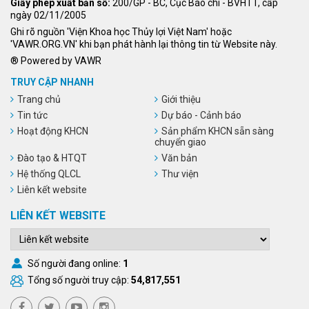
Giấy phép xuất bản số:
200/GP - BC, Cục Báo chí - BVHTT, cấp
ngày 02/11/2005
Ghi rõ nguồn 'Viện Khoa học Thủy lợi Việt Nam' hoặc
'VAWR.ORG.VN' khi bạn phát hành lại thông tin từ Website này.
® Powered by VAWR
TRUY CẬP NHANH
Trang chủ
Giới thiệu
Tin tức
Dự báo - Cảnh báo
Hoạt động KHCN
Sản phẩm KHCN sẵn sàng
chuyển giao
Đào tạo & HTQT
Văn bản
Hệ thống QLCL
Thư viện
Liên kết website
LIÊN KẾT WEBSITE
Số người đang online:
1
Tổng số người truy cập:
54,817,551