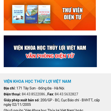
VIỆN KHOA HỌC THỦY LỢI VIỆT NAM
Địa chỉ:
171 Tây Sơn - Đống Đa - Hà Nội.
Điện thoại:
84.43.8522086
,
Fax:
84.43.5632827
Giấy phép xuất bản số:
200/GP - BC, Cục Báo chí - BVHTT, cấp
ngày 02/11/2005
Ghi rõ nguồn 'Viện Khoa học Thủy lợi Việt Nam' hoặc