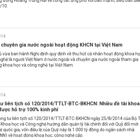
g ương Hoàng Trung Hải về công tác ứng phó với bão mạnh, siêu bão diễ
/10.
014
 chuyên gia nước ngoài hoạt động KHCN tại Việt Nam
ủ vừa ban hành
Nghị định
quy định về thu hút cá nhân hoạt động khoa h
nghệ là người Việt Nam ở nước ngoài và chuyên gia nước ngoài tham gia
g khoa học và công nghệ tại Việt Nam.
014
ư liên tịch số 120/2014/TTLT-BTC-BKHCN: Nhiều đề tài khoa
được hỗ trợ 100% kinh phí
g tư liên tịch số
120/2014/TTLT-BTC-BKHCN
ngày 25/8/2014 của Bộ T
 Khoa học và Công nghệ hướng dẫn quản lý tài chính đối với Quỹ đổi mới
 quốc gia, vốn điều lệ của Quỹ này là 1.000 tỷ đồng do ngân sách nhà
NN) về hoạt động khoa học, công nghệ cấp.