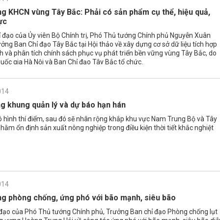
g KHCN vùng Tây Bắc: Phải có sản phẩm cụ thể, hiệu quả,
ực
ỉ đạo của Ủy viên Bộ Chính trị, Phó Thủ tướng Chính phủ Nguyễn Xuân
ởng Ban Chỉ đạo Tây Bắc tại Hội thảo về xây dựng cơ sở dữ liệu tích hợp
h và phân tích chính sách phục vụ phát triển bền vững vùng Tây Bắc, do
uốc gia Hà Nội và Ban Chỉ đạo Tây Bắc tổ chức.
014
g khung quản lý và dự báo hạn hán
 hình thí điểm, sau đó sẽ nhân rộng khắp khu vực Nam Trung Bộ và Tây
ằm ổn định sản xuất nông nghiệp trong điều kiện thời tiết khắc nghiệt
014
g phòng chống, ứng phó với bão mạnh, siêu bão
ỉ đạo của Phó Thủ tướng Chính phủ, Trưởng Ban chỉ đạo Phòng chống lụt