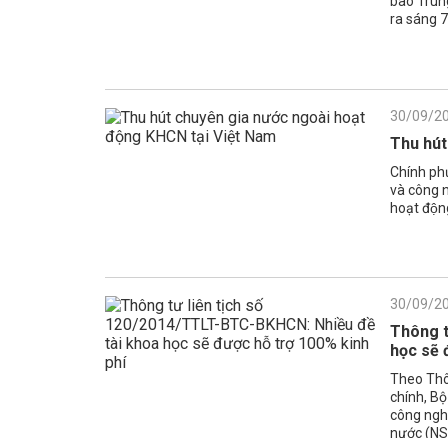
bão Trun
ra sáng 7
30/09/2
Thu hút
Chính ph
và công 
hoạt độn
30/09/2
Thông t
học sẽ 
Theo Thôn
chính, Bộ
công nghệ
nước (NS