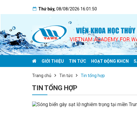
Thứ bảy
,
08/08/2026
16:01:50
GIỚI THIỆU
TIN TỨC
HOẠT ĐỘNG KHCN
S
Trang chủ
Tin tức
Tin tổng hợp
TIN TỔNG HỢP