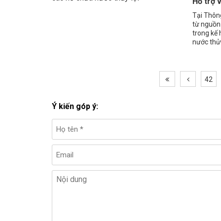
Hỗ trợ 
Tại Thôn
từ nguồn
trong kế
nước thủy
năm 2013
42
Ý kiến góp ý: