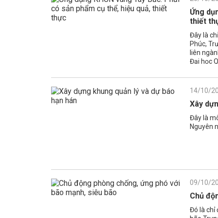
Ứng dụn
thiết th
Đây là ch
Phúc, Trư
liên ngàn
Đại học Q
14/10/2
Xây dựn
Đây là mô
Nguyên nh
09/10/2
Chủ độn
Đó là ch