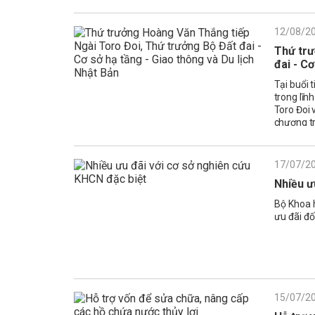
12/08/2
Thứ trư
đai - C
Tại buổi 
trong lĩn
Toro Đoi 
chương tr
hợp tác, 
17/07/2
Nhiều ư
Bộ Khoa h
ưu đãi đố
15/07/2