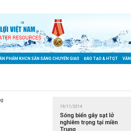
ẢN PHẨM KHCN SẴN SÀNG CHUYỂN GIAO
ĐÀO TẠO & HTQT
VĂN
19/11/2014
Sóng biển gây sạt lở
nghiêm trọng tại miền
Trung