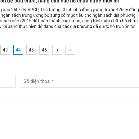
vốn để sửa chữa, nâng cấp các hồ chứa nước thủy lợi
g báo
260/TB-VPCP
, Thủ tướng Chính phủ đồng ý ứng trước 426 tỷ đồng
 ngân sách trung ương bổ sung có mục tiêu cho ngân sách địa phương
 hoạch năm 2015 để hoàn thành các dự án, công trình sửa chữa hồ chứa
 lợi đang thực hiện dở dang của các địa phương đã được hỗ trợ vốn từ
 nhưng còn thiếu vốn.
43
44
45
46