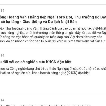
014
ởng Hoàng Văn Thắng tiếp Ngài Toro Đoi, Thứ trưởng Bộ Đấ
ơ sở hạ tầng - Giao thông và Du lịch Nhật Bản
tiếp, Thứ trưởng Hoàng Văn Thắng đánh giá cao quan hệ hợp tác Việt-Nhậ
h vực nông nghiệp, phát triển nông thôn thời gian gần đây và trao đổi với Ng
về công tác vận hành và quản lý an toàn đập của Việt Nam hiên nay, các
ình, dự án phòng chống bão lũ, biến đổi khí hậu ở mà Việt Nam rất cần sự
giúp đỡ cũng như chia sẻ kinh nghiệm của Nhật Bản.
014
u đãi với cơ sở nghiên cứu KHCN đặc biệt
ọc và Công nghệ đang chủ trì dự thảo Nghị quyết của Quốc hội về cơ ch
i với cơ sở nghiên cứu khoa học và công nghệ (KHCN) đặc biệt.
014