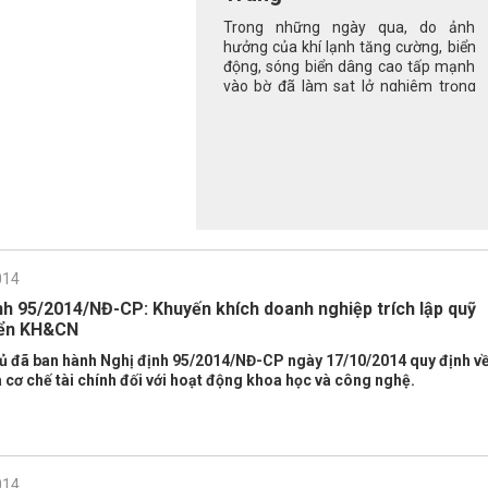
Trong những ngày qua, do ảnh
hưởng của khí lạnh tăng cường, biển
động, sóng biển dâng cao tấp mạnh
vào bờ đã làm sạt lở nghiêm trọng
nhiều bờ biển tại các tỉnh miền Trung.
014
nh 95/2014/NĐ-CP: Khuyến khích doanh nghiệp trích lập quỹ
iển KH&CN
ủ đã ban hành
Nghị định 95/2014/NĐ-CP
ngày 17/10/2014 quy định v
à cơ chế tài chính đối với hoạt động khoa học và công nghệ.
014