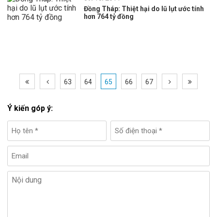
Đồng Tháp: Thiệt hại do lũ lụt ước tính
hơn 764 tỷ đồng
63
64
65
66
67
Ý kiến góp ý: