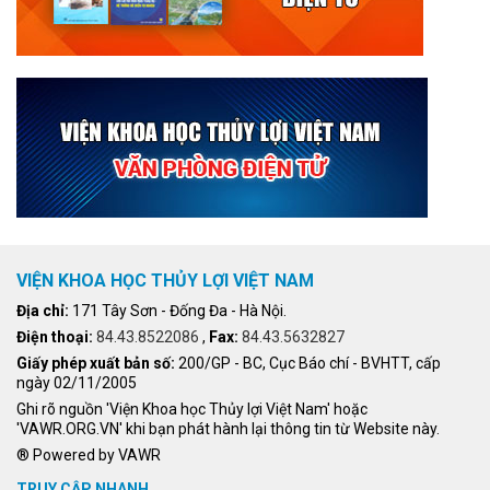
VIỆN KHOA HỌC THỦY LỢI VIỆT NAM
Địa chỉ:
171 Tây Sơn - Đống Đa - Hà Nội.
Điện thoại:
84.43.8522086
,
Fax:
84.43.5632827
Giấy phép xuất bản số:
200/GP - BC, Cục Báo chí - BVHTT, cấp
ngày 02/11/2005
Ghi rõ nguồn 'Viện Khoa học Thủy lợi Việt Nam' hoặc
'VAWR.ORG.VN' khi bạn phát hành lại thông tin từ Website này.
® Powered by VAWR
TRUY CẬP NHANH