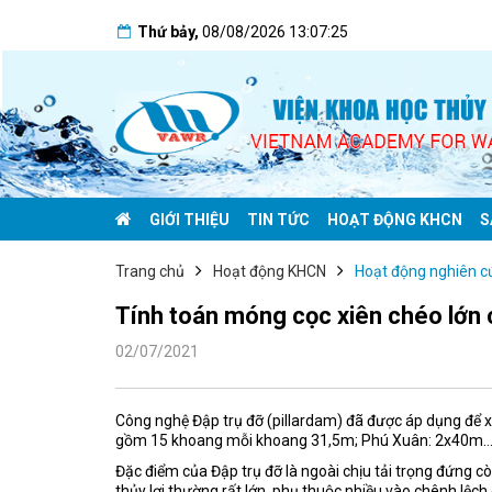
Thứ bảy
,
08/08/2026
13:07:26
GIỚI THIỆU
TIN TỨC
HOẠT ĐỘNG KHCN
S
Trang chủ
Hoạt động KHCN
Hoạt động nghiên c
Tính toán móng cọc xiên chéo lớn 
02/07/2021
Công nghệ Đập trụ đỡ (pillardam) đã được áp dụng để 
gồm 15 khoang mỗi khoang 31,5m; Phú Xuân: 2x40m….
Đặc điểm của Đập trụ đỡ là ngoài chịu tải trọng đứng cò
thủy lợi thường rất lớn, phụ thuộc nhiều vào chênh lệch