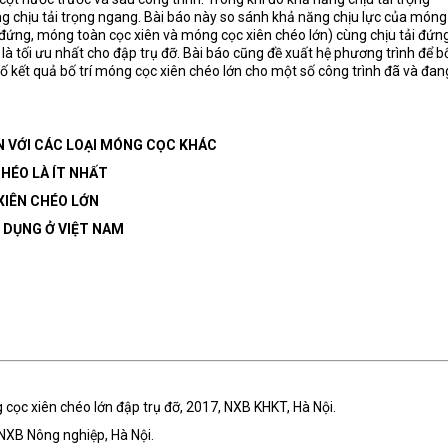
ng chịu tải trọng ngang. Bài báo này so sánh khả năng chịu lực của móng
 đứng, móng toàn cọc xiên và móng cọc xiên chéo lớn) cùng chịu tải đứn
là tối ưu nhất cho đập trụ đỡ. Bài báo cũng đề xuất hệ phương trình để b
số kết quả bố trí móng cọc xiên chéo lớn cho một số công trình đã và đan
N VỚI CÁC LOẠI MÓNG CỌC KHÁC
HÉO LÀ ÍT NHẤT
XIÊN CHÉO LỚN
 DỤNG Ở VIỆT NAM
cọc xiên chéo lớn đập trụ đỡ, 2017, NXB KHKT, Hà Nội.
 NXB Nông nghiệp, Hà Nội.