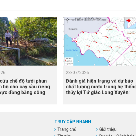
026
23/07/2026
cứu chế độ tưới phun
Đánh giá hiện trạng và dự báo
 bộ cho cây sầu riêng
chất lượng nước trong hệ thốn
 vực đồng bằng sông
thủy lợi Tứ giác Long Xuyên:
g, có xét đến điều kiện
Tiếp cận mô hình hóa và viễn
ập mặn
thám
TRUY CẬP NHANH
Trang chủ
Giới thiệu