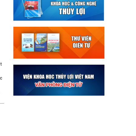
t
ộc
h