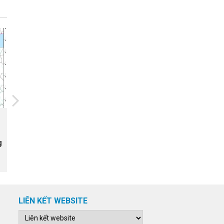
20/07/2026
Ứng dụng IOT trong quản lý
g
nước mặt ruộng phục vụ canh
tác lúa vụ xuân năm 2025 tại xã
Tam Đa, tỉnh Bắc Ninh
LIÊN KẾT WEBSITE