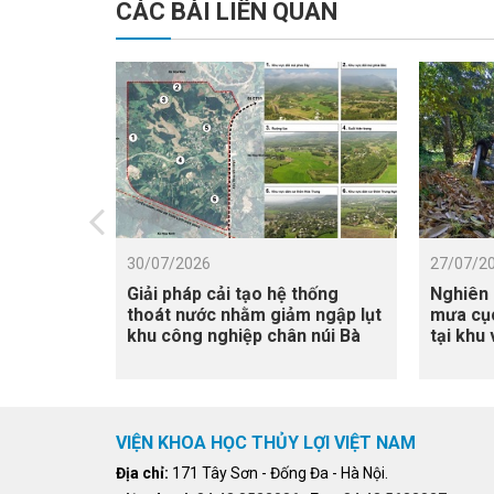
CÁC BÀI LIÊN QUAN
30/07/2026
27/07/2
Giải pháp cải tạo hệ thống
Nghiên 
thoát nước nhằm giảm ngập lụt
mưa cục
khu công nghiệp chân núi Bà
tại khu
Nà
Cửu Lon
xâm nh
VIỆN KHOA HỌC THỦY LỢI VIỆT NAM
Địa chỉ:
171 Tây Sơn - Đống Đa - Hà Nội.