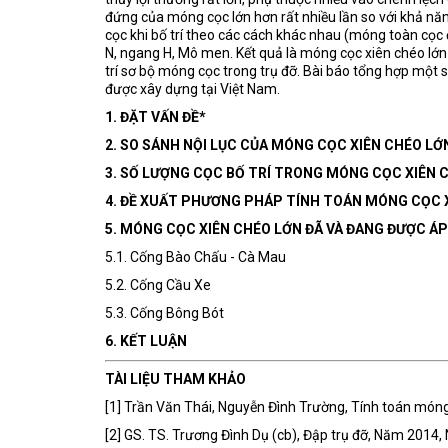
đứng của móng cọc lớn hơn rất nhiều lần so với khả nă
cọc khi bố trí theo các cách khác nhau (móng toàn cọc
N, ngang H, Mô men. Kết quả là móng cọc xiên chéo lớn 
trí sơ bộ móng cọc trong trụ đỡ. Bài báo tổng hợp một 
được xây dựng tại Việt Nam.
1. ĐẶT VẤN ĐỀ*
2. SO SÁNH NỘI LỤC CỦA MÓNG CỌC XIÊN CHÉO LỚ
3. SỐ LƯỢNG CỌC BỐ TRÍ TRONG MÓNG CỌC XIÊN C
4. ĐỀ XUẤT PHƯƠNG PHÁP TÍNH TOÁN MÓNG CỌC 
5. MÓNG CỌC XIÊN CHÉO LỚN ĐÃ VÀ ĐANG ĐƯỢC ÁP
5.1. Cống Bào Chấu - Cà Mau
5.2. Cống Cầu Xe
5.3. Cống Bông Bót
6. KẾT LUẬN
TÀI LIỆU THAM KHẢO
[1] Trần Văn Thái, Nguyễn Đình Trường, Tính toán móng 
[2] GS. TS. Trương Đình Dụ (cb), Đập trụ đỡ, Năm 2014,