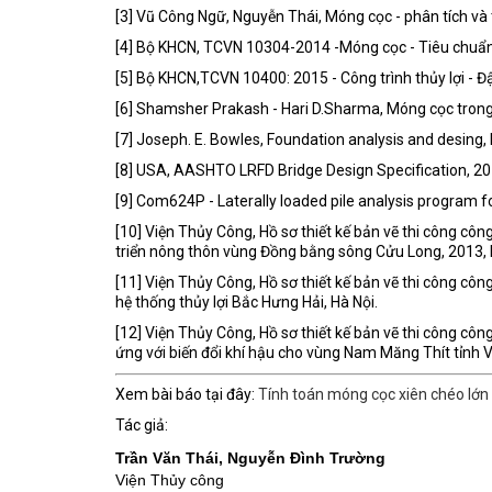
[3] Vũ Công Ngữ, Nguyễn Thái, Móng cọc - phân tích và t
[4] Bộ KHCN, TCVN 10304-2014 -Móng cọc - Tiêu chuẩn t
[5] Bộ KHCN,TCVN 10400: 2015 - Công trình thủy lợi - Đập
[6] Shamsher Prakash - Hari D.Sharma, Móng cọc trong
[7] Joseph. E. Bowles, Foundation analysis and desing, I
[8] USA, AASHTO LRFD Bridge Design Specification, 2
[9] Com624P - Laterally loaded pile analysis program 
[10] Viện Thủy Công, Hồ sơ thiết kế bản vẽ thi công côn
triển nông thôn vùng Đồng bằng sông Cửu Long, 2013, 
[11] Viện Thủy Công, Hồ sơ thiết kế bản vẽ thi công cô
hệ thống thủy lợi Bắc Hưng Hải, Hà Nội.
[12] Viện Thủy Công, Hồ sơ thiết kế bản vẽ thi công côn
ứng với biến đổi khí hậu cho vùng Nam Măng Thít tỉnh V
Xem bài báo tại đây:
Tính toán móng cọc xiên chéo lớn 
Tác giả:
Trần Văn Thái, Nguyễn Đình Trường
Viện Thủy công