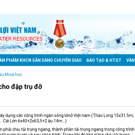
ẢN PHẨM KHCN SẴN SÀNG CHUYỂN GIAO
ĐÀO TẠO & HTQT
VĂN
ứu khoa học
cho đập trụ đỡ
xây dựng các công trình ngăn sông lớnở Việt nam (Thảo Long 15x31.5m,
. Cái Lớn 6x40+2x63,5+2 âu 14m…)
n phải chịu tải trọng ngang, thành phần tải trọng ngang trong công trình
 cột nước trước và sau công trình. Trong khi đó khả năng chịu tải trọng