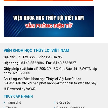
VIỆN KHOA HỌC THỦY LỢI VIỆT NAM
Địa chỉ:
171 Tây Sơn - Đống Đa - Hà Nội.
Điện thoại:
84.43.8522086
,
Fax:
84.43.5632827
Giấy phép xuất bản số:
200/GP - BC, Cục Báo chí - BVHTT, cấp
ngày 02/11/2005
Ghi rõ nguồn 'Viện Khoa học Thủy lợi Việt Nam' hoặc
'VAWR.ORG.VN' khi bạn phát hành lại thông tin từ Website này.
® Powered by VAWR
TRUY CẬP NHANH
Trang chủ
Giới thiệu
Tin tức
Dự báo - Cảnh báo