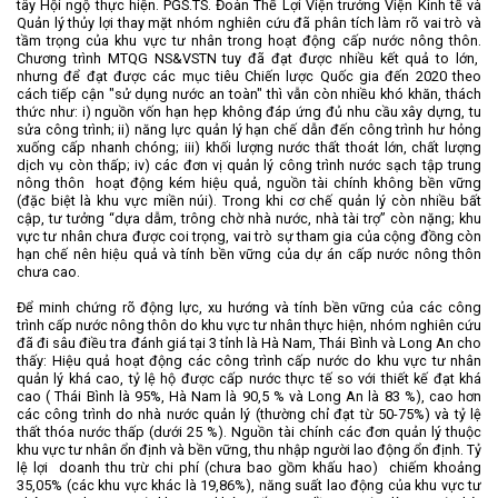
tây Hội ngộ thực hiện. PGS.TS. Đoàn Thế Lợi Viện trưởng Viện Kinh tế và
Quản lý thủy lợi thay mặt nhóm nghiên cứu đã phân tích làm rõ vai trò và
tầm trọng của khu vực tư nhân trong hoạt động cấp nước nông thôn.
Chương trình MTQG NS&VSTN tuy đã đạt được nhiều kết quả to lớn,
nhưng để đạt được các mục tiêu Chiến lược Quốc gia đến 2020 theo
cách tiếp cận "sử dụng nước an toàn" thì vẫn còn nhiều khó khăn, thách
thức như: i) nguồn vốn hạn hẹp không đáp ứng đủ nhu cầu xây dựng, tu
sửa công trình; ii) năng lực quản lý hạn chế dẫn đến công trình hư hỏng
xuống cấp nhanh chóng; iii) khối lượng nước thất thoát lớn, chất lượng
dịch vụ còn thấp; iv) các đơn vị quản lý công trình nước sạch tập trung
nông thôn
hoạt động kém hiệu quả, nguồn tài chính không bền vững
(đặc biệt là khu vực miền núi). Trong khi cơ chế quản lý còn nhiều bất
cập, tư tưởng “dựa dẫm, trông chờ nhà nước, nhà tài trợ” còn nặng; khu
vực tư nhân chưa được coi trọng, vai trò sự tham gia của cộng đồng còn
hạn chế nên hiệu quả và tính bền vững của dự án cấp nước nông thôn
chưa cao.
Để minh chứng rõ động lực, xu hướng và tính bền vững của các công
trình cấp nước nông thôn do khu vực tư nhân thực hiện, nhóm nghiên cứu
đã đi sâu điều tra đánh giá tại 3 tỉnh là Hà Nam, Thái Bình và Long An cho
thấy: Hiệu quả hoạt động các công trình cấp nước do khu vực tư nhân
quản lý khá cao, tỷ lệ hộ được cấp nước thực tế so với thiết kế đạt khá
cao ( Thái Bình là 95%, Hà Nam là 90,5 % và Long An là 83 %), cao hơn
các công trình do nhà nước quản lý (thường chỉ đạt từ 50-75%) và tỷ lệ
thất thóa nước thấp (dưới 25 %). Nguồn tài chính các đơn quản lý thuộc
khu vực tư nhân ổn định và bền vững, thu nhập người lao động ổn định. Tỷ
lệ lợi
doanh thu trừ chi phí (chưa bao gồm khấu hao)
chiếm khoảng
35,05% (các khu vực khác là 19,86%), năng suất lao động của khu vực tư