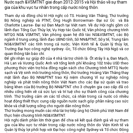
Nước sạch &VSMTNT giai đoạn 2012-2015 và Hội thảo về sự tham
gia của khu vực tư nhân trong cấp nước nông thôn.
Tham dự và đồng chủ trì Hội nghị có
TS.
Hoàng Văn Thắng, Thứ trưởng
Bộ Nông nghiệp và PTNT,
Ông
Hugh Borrowman
-
Đại sứ Úc
và
Bà
Charlotte Laurse
-
Đại sứ Đan Mạch
tại Việt nam
.
Về dự Hội nghị gồm có
lãnh đạo Tổng Cục Thủy lợi, Vụ Hợp tác Quốc tế, V
ăn phòng chương trình
MTQG NS& VSMTNT, V
ăn phòng quan hệ đối tác
NS&VSMTNT, các Bộ
ngành ở trung ương; lãnh đạo UBND
tỉnh,
S
ở NN&PTNT,
Sở y tế, T
rung tâm
NS&VSMTNT
các tỉnh
trong cả nước
;
Viện Kinh tế
&
Quản lý thủy lợi,
Trường Đại học công nghệ sydney -Úc, T
ổ chức Đông Tây Hội Ngộ
và
cơ
quan thông tấn báo chí.
Để ghi nhận sự giúp đỡ của 4 nhà tài trợ chính là
Ốt xtrây li a, Đan Mạch,
Hà Lan và Vương Quốc Anh với tổng kinh phí khoảng 102 triệu USD theo
phương thức viện trợ hòa đồng ngân sách cho Chương trình MTTQ Nước
sạch và Vệ sinh môi trường nông thôn, thứ trưởng Hoàng Văn Thắng thay
mặt lãnh đạo Bộ NN&PTNT trao Kỷ niệm chương Vì sự nghiệp nông
nghiệp và phát triển nông thôn Việt Nam cho các Đại sứ quán và trao
bằng khen của Bộ trưởng Bộ NN&PTNT cho 3 chuyên gia cao cấp đã có
nhiều cống hiến về cả sức lực và trí tuệ cho sự thành công của chương
trình. Thứ trưởng cảm ơn các tổ chức, cá nhân trong cả nước có nhiều
hoạt động thiết thực cung cấp nguồn nước sạch góp phần nâng cao sức
khỏe và chất lượng sống cho người dân nông thôn.
Thứ trưởng mong muốn các nhà tài trợ tiếp ủng hộ Chính phủ Việt Nam để
thực hiện chương trình NS&VSMTNT.
Hội nghị dành phần lớn thời gian để chia sẽ kết quả đánh giá về sự tham
gia của khu vực tư nhân trong cấp nước nông thôn do Viện Kinh tế và
Quản lý thủy lợi phối hợp với Đại học công nghệ Sydney và Tổ chức Đông