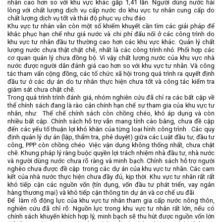
nhân cao hơn so với khu vực khác gấp 1,41 lần. Người dùng nước hài
lòng với chất lượng dịch vụ cấp nước do khu vực tư nhân cung cấp do
chất lượng dịch vụ tốt và thái độ phục vụ chu đáo
Khu vực tư nhân vẫn còn một số khiếm khuyết cần tìm các giải pháp để
khắc phục hạn chế như giá nước và chi phí đấu nối ở các công trình do
khu vực tư nhân đầu tư thường cao hơn các khu vực khác. Quản lý chất
lượng nước chưa thật chặt chẽ, nhất là các công trình nhỏ. Phối hợp các
cơ quan quản lý chưa đồng bộ. Vì vậy chất lượng nước của khu vực nhà
nước được người dân đánh giá cao hơn so với khu vực tư nhân. Và công
tác tham vấn cộng đồng, các tổ chức xã hội trong quá trình ra quyết định
đầu tư ở các dự án do tư nhân thực hiện chưa tốt và công tác kiểm tra
giám sát chưa chặt chẽ.
Trong quá trình trình đánh giá, nhóm nghiên cứu đã chỉ ra các bất cập về
thể chính sách đang là rào cản chính hạn chế sự tham gia của khu vực tư
nhân, như:
Thể chế chính sách còn chồng chéo, khó áp dụng và còn
nhiều bất cập. Chính sách hỗ trợ vẫn mang tính cào bằng, chưa đề cập
đến các yếu tố thuận lợi khó khăn của từng loại hình công trình . Các quy
định quản lý dự án (lập, thẩm tra, phê duyệt) giữa các Luật đầu tư, đầu tư
công, PPP còn chồng chéo. Việc vận dụng không thống nhất, chưa chặt
chẽ. Khung pháp lý ràng buộc quyền lợi trách nhiệm nhà đầu tư, nhà nước
và người dùng nước chưa rõ ràng và minh bạch. Chính sách hỗ trợ người
nghèo chưa được đề cập
trong các dự án của khu vực tư nhân. Các cam
kết của nhà nước thực hiện chưa đầy đủ, kịp thời. Khu vực tư nhân rất rất
khó tiếp cận các nguồn vốn (tín dụng, vốn đầu tư phát triển, vay ngân
hàng thương mại) và khó tiếp cận thông tin dự án và cơ chế ưu đãi.
Để
làm rõ động lực của khu vực tư nhân tham gia cấp nước nông thôn,
nghiên cứu đã chỉ rõ: Nguồn lực trong khu vực tư nhân rất lớn, nếu có
chính sách khuyến khích hợp lý, minh bạch sẽ thu hút được nguồn vốn lớn