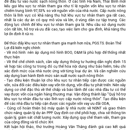
để đầu tư vào nước sạch nông thôn. Ở các tỉnh Hà Nam, Thái Bình mới
kếu gọi khu vực tư nhân tham gia như tỉ lệ nguồn vốn khu vực tư nhân
chiếm trung bình 97,53% so với nguồn vốn của nhà nước. Cấp nước nông
thôn là lĩnh vực có khả năng thu hút khu vực tư nhân tham gia rất cao,
nhất là các dự án có quy mô vừa và lớn, ở vùng dân cư tập trung. Các
động lực chính để khu vực tư nhân tham gia là: Nhu cầu sử dụng nước
còn rất lớn, hỗ trợ và ưu đãi cao, tạo việc làm cho gia đình, khả năng thu
lợi ổn định ít rủi ro.
Để thúc đẩy khu vực tư nhân tham gia mạnh hơn nữa, PGS.TS. Đoàn Thế
Lợi đã kiến nghị chính:
- Về mô hình: nên áp dụng mô hình BOO, O&M là phù hợp để thống nhất
thực hiện
- Về thể chế chính sách, cần xây dựng thông tư hướng dẫn nghị định 15
về hợp tác công tư trong đó cụ thể hóa nội dung như bảo hiểm, tiêu chi
xác định mức của nhà nước ứng với từng loại dự án. Và cần nghiên cứu
xây dựng ban hành Định mức sản xuất nước sạch nông thôn
- Tạo điều kiện thuận lợi cho khu vực tư nhân tiếp cận được các nguồn
vốn, sửa đổi các điều kiện vay vốn tín dụng, vốn đầu tư phát triển. Nên xây
dựng cơ chế đặc thù về thế chấp và bảo lãnh để các nhà đầu tư có thể
vay được vốn của ngân hàng thương mại. Vận động thành lập "Quỹ hỗ trợ
khu vực tư nhân đầu tư vào lĩnh vực cấp nước nông thôn“. Tạo điều kiện
để các nhà đầu tư tiếp cận được các nguồn vốn vay ưu đãi ODA,
- Củng cố hoàn thiện bộ máy quản lý nhà nước về NSNT và giao thêm
chức năng quản lý dự án PPP. Quy định cơ chế phối hợp, chia sẽ thông tin
quản lý, giám sát chất lượng nước. Xây dựng quy chế tham vấn, tham gia
của cộng đồng và tổ chức XH.
Kết luận hội thảo, thứ trưởng Hoàng Văn Thắng đánh giá cao kết quả