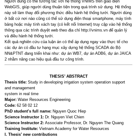
Ngườ
i dùng có th
ể tương tác vớ
i h
ệ
th
ố
ng VNIMS trên giao di
ện
WebGIS, giúp ngườ
i dùng thu
ậ
n ti
ệ
n trong quá trình s
ử
d
ụ
ng. H
ệ
th
ố
ng
này s
ẽ làm thay đổi phương thức điề
u hành h
ệ
th
ống tưới. Ngườ
i dùng
ở
b
ấ
t c
ứ nơi nào cũng có t
h
ể
s
ử
d
ụng điệ
n tho
ạ
i smartphone, máy tính
b
ả
ng ho
ặ
c máy tính xách tay (có k
ế
t n
ố
i Internet) truy c
ậ
p vào h
ệ
th
ố
ng
thông qua các trình duy
ệt web theo đị
a ch
ỉ
http://vnims.vn
để
qu
ản lý
và điề
u hành h
ệ
th
ống tướ
i.
K
ế
t qu
ả
nghiên c
ứ
u c
ủ
a lu
ậ
n án có th
ể
áp d
ụ
ng ngay vào th
ự
c t
ế
cho
các d
ự án có đầu tư
h
ạ
ng m
ụ
c xây d
ự
ng h
ệ
th
ố
ng SCADA do B
ộ
NN&PTNT đang triển khai như: dự
án WB7,
d
ự
án ADB6, d
ự
án JAICA
2 nh
ằ
m nâng cao hi
ệ
u qu
ả đầu tư công trình.
THESIS’ ABSTRACT
Thesis title:
Study in developing irrigation system operation support
and management
system in real time
Major:
Water Resources Engineering
Code:
62 58 02 12
PhD student’s full name:
Nguyen Quoc Hiep
Science Instructor 1:
Dr. Nguyen Viet Chien
Science Instructor 2:
Associate Professor, Dr. Nguyen The Quang
Training Institute:
Vietnam Academy for Water Resources
I. Thesis’ new contributions