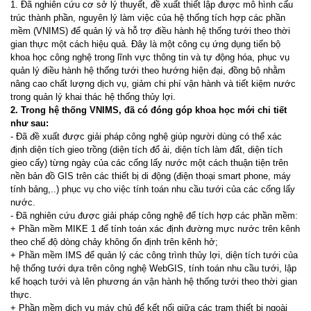
1. Đã nghiên cứu cơ sở lý thuyết, đề xuất thiết lập được mô hình cấu
trúc thành phần, nguyên lý làm việc của hệ thống tích hợp các phần
mềm (VNIMS) để quản lý và hỗ trợ điều hành hệ thống tưới theo thời
gian thực một cách hiệu quả. Đây là một công cụ ứng dụng tiến bộ
khoa học công nghệ trong lĩnh vực thông tin và tự động hóa, phục vụ
quản lý điều hành hệ thống tưới theo hướng hiện đại, đồng bộ nhằm
nâng cao chất lượng dịch vụ, giảm chi phí vận hành và tiết kiệm nước
trong quản lý khai thác hệ thống thủy lợi.
2. Trong hệ thống VNIMS, đã có đóng góp khoa học mới chi tiết
như sau:
-
Đã đề
xu
ất đượ
c gi
ả
i pháp công ngh
ệ giúp ngườ
i dùng có th
ể xác
đị
nh di
ệ
n tích gieo tr
ồ
ng (di
ện tích đổ ả
i, di
ện tích làm đấ
t, di
ệ
n tích
gieo c
ấ
y) t
ừ
ng ngày c
ủ
a các c
ố
ng l
ấy nướ
c m
ộ
t cách thu
ậ
n ti
ệ
n trên
n
ề
n b
ản đồ
GIS trên các thi
ế
t b
ị di động (điệ
n tho
ạ
i smart phone, máy
tính b
ả
ng,..) ph
ụ
c v
ụ
cho vi
ệ
c tính toán nhu c
ầ
u
tướ
i c
ủ
a các c
ố
ng l
ấy
nướ
c.
-
Đã nghiên cứu đượ
c gi
ả
i pháp công ngh
ệ để
tích h
ợ
p các ph
ầ
n m
ề
m:
+ Ph
ầ
n m
ềm MIKE 1 để tính toán xác định đườ
ng m
ực nướ
c trên kênh
theo ch
ế độ
dòng ch
ả
y không
ổn đị
nh trên kênh h
ở
;
+ Ph
ầ
n m
ềm IMS để
qu
ả
n lý các công trình th
ủ
y l
ợ
i, di
ện tích tướ
i c
ủ
a
h
ệ
th
ống tướ
i d
ự
a trên công ngh
ệ
WebGIS, tính toán nhu c
ầu tướ
i, l
ậ
p
k
ế
ho
ạch tưới và lên phương án vậ
n hành h
ệ
th
ống tướ
i theo th
ờ
i gian
th
ự
c.
+ Ph
ầ
n m
ề
m d
ị
ch v
ụ
máy ch
ủ để
k
ế
t n
ố
i gi
ữ
a các tr
ạ
m thi
ế
t b
ị
ngoài