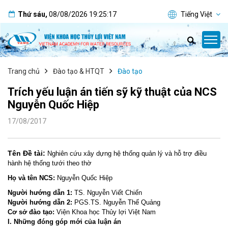
Thứ sáu
,
08/08/2026
19:25:17
Tiếng Việt
Trang chủ
Đào tạo & HTQT
Đào tạo
Trích yếu luận án tiến sỹ kỹ thuật của NCS
Nguyễn Quốc Hiệp
17/08/2017
Tên Đề tài:
th
tr
Nghiên c
ứ
u xây d
ự
ng h
ệ
ố
ng qu
ả
n lý và h
ỗ
ợ điề
u
th
hành h
ệ
ống tướ
i theo th
ờ
Họ và tên NCS:
Nguy
ễ
n Qu
ố
c Hi
ệ
p
Người hướng dẫn 1:
TS. Nguy
ễ
n Vi
ế
t Chi
ế
n
Người hướng dẫn 2:
PGS.TS. Nguy
ễ
n Th
ế
Qu
ả
ng
Cơ sở đào tạo:
Vi
ệ
n Khoa h
ọ
c Th
ủ
y l
ợ
i Vi
ệ
t Nam
I. Những đóng góp mới của luận án