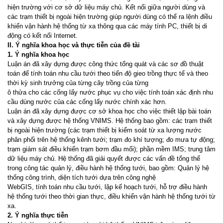
hi
ện trườ
ng v
ới cơ
s
ở
d
ữ
li
ệ
u máy ch
ủ
. K
ế
t n
ố
i gi
ữa ngườ
i dùng và
các tr
ạ
m thi
ế
t b
ị
ngoài hi
ện trường giúp ngườ
i
dùng có th
ể
ra l
ệnh điề
u
khi
ể
n v
ậ
n hành h
ệ
th
ố
ng t
ừ
xa thông qua các máy tính PC, thi
ế
t b
ị di
độ
ng có k
ế
t n
ố
i Internet.
II.
Ý nghĩa khoa học và thực tiễn của đề tài
1.
Ý nghĩa khoa học
Lu
ận án đã xây dựng đượ
c công th
ứ
c t
ổng quát và các sơ đồ
thu
ật
toán để
tính toán nhu c
ầ
u
tướ
i theo ti
ến độ
gieo tr
ồ
ng th
ự
c t
ế
và theo
th
ờ
i k
ỳ sinh trưở
ng c
ủ
a t
ừ
ng cây tr
ồ
ng c
ủ
a t
ừ
ng
ô th
ử
a cho các c
ố
ng l
ấy nướ
c ph
ụ
c v
ụ
cho vi
ệc tính toán xác đị
nh nhu
c
ầu dùng nướ
c c
ủ
a các c
ố
ng l
ấy nước chính xác hơn.
Lu
ận án đã xây dựng được cơ sở
khoa h
ọ
c cho vi
ệ
c thi
ế
t l
ậ
p bài toán
và xây d
ựng đượ
c h
ệ
th
ố
ng VNIMS. H
ệ
th
ố
ng bao g
ồ
m: các tr
ạ
m thi
ế
t
b
ị
ngoài hi
ệ
n
trườ
ng (các tr
ạ
m thi
ế
t b
ị
ki
ể
m soát t
ừ xa lượng nướ
c
phân ph
ố
i trên h
ệ
th
ống kênh tướ
i; tr
ạm đo khí tượng; đo mưa
t
ự độ
ng;
tr
ạm giám sát điề
u khi
ể
n tr
ạm bơm đầ
u m
ố
i); ph
ầ
n m
ề
m IMS; trung tâm
d
ữ
li
ệ
u
máy ch
ủ
. H
ệ
th
ống đã giả
i quy
ết đượ
c các v
ấn đề
t
ổ
ng th
ể
trong công tác qu
ản lý, điề
u hành
h
ệ
th
ống tướ
i, bao g
ồ
m: Qu
ả
n lý h
ệ
th
ố
ng công trình, di
ện tích tướ
i d
ự
a trên công ngh
ệ
WebGIS, tính toán nhu c
ầu tướ
i, l
ậ
p k
ế
ho
ạch tướ
i, h
ỗ
tr
ợ điề
u hành
h
ệ
th
ống tướ
i theo th
ờ
i gian th
ực, điề
u khi
ể
n v
ậ
n hành h
ệ
th
ống tướ
i t
ừ
xa.
2.
Ý nghĩa thực tiễn