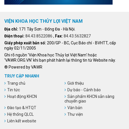
VIỆN KHOA HỌC THỦY LỢI VIỆT NAM
Địa chỉ:
171 Tây Sơn - Đống Đa - Hà Nội.
Điện thoại:
84.43.8522086
,
Fax:
84.43.5632827
Giấy phép xuất bản số:
200/GP - BC, Cục Báo chí - BVHTT, cấp
ngày 02/11/2005
Ghi rõ nguồn 'Viện Khoa học Thủy lợi Việt Nam' hoặc
'VAWR.ORG.VN' khi bạn phát hành lại thông tin từ Website này.
® Powered by VAWR
TRUY CẬP NHANH
Trang chủ
Giới thiệu
Tin tức
Dự báo - Cảnh báo
Hoạt động KHCN
Sản phẩm KHCN sẵn sàng
chuyển giao
Đào tạo & HTQT
Văn bản
Hệ thống QLCL
Thư viện
Liên kết website