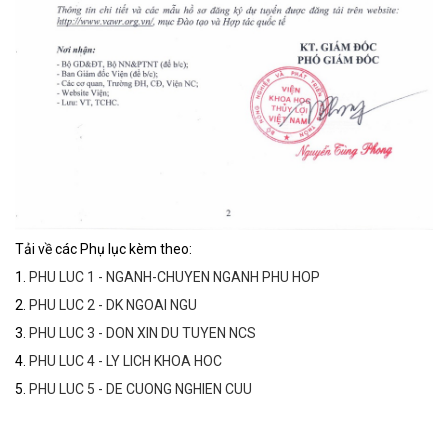
Tải về các Phụ lục kèm theo:
1.
PHU LUC 1 - NGANH-CHUYEN NGANH PHU HOP
2.
PHU LUC 2 - DK NGOAI NGU
3.
PHU LUC 3 - DON XIN DU TUYEN NCS
4.
PHU LUC 4 - LY LICH KHOA HOC
5.
PHU LUC 5 - DE CUONG NGHIEN CUU