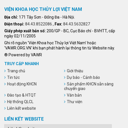
VIỆN KHOA HỌC THỦY LỢI VIỆT NAM
Địa chỉ:
171 Tây Sơn - Đống Đa - Hà Nội.
Điện thoại:
84.43.8522086
,
Fax:
84.43.5632827
Giấy phép xuất bản số:
200/GP - BC, Cục Báo chí - BVHTT, cấp
ngày 02/11/2005
Ghi rõ nguồn 'Viện Khoa học Thủy lợi Việt Nam' hoặc
'VAWR.ORG.VN' khi bạn phát hành lại thông tin từ Website này.
® Powered by VAWR
TRUY CẬP NHANH
Trang chủ
Giới thiệu
Tin tức
Dự báo - Cảnh báo
Hoạt động KHCN
Sản phẩm KHCN sẵn sàng
chuyển giao
Đào tạo & HTQT
Văn bản
Hệ thống QLCL
Thư viện
Liên kết website
LIÊN KẾT WEBSITE