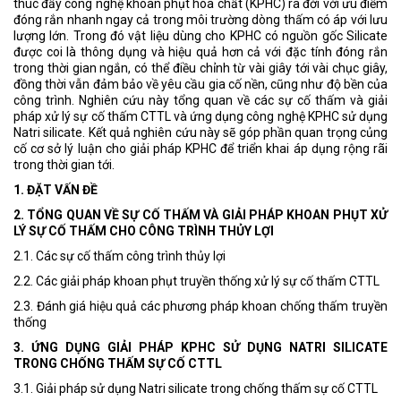
thúc đẩy công nghệ khoan phụt hóa chất (KPHC) ra đời với ưu điểm
đóng rắn nhanh ngay cả trong môi trường dòng thấm có áp với lưu
lượng lớn. Trong đó vật liệu dùng cho KPHC có nguồn gốc Silicate
được coi là thông dụng và hiệu quả hơn cả với đặc tính đóng rắn
trong thời gian ngắn, có thể điều chỉnh từ vài giây tới vài chục giây,
đồng thời vẫn đảm bảo về yêu cầu gia cố nền, cũng như độ bền của
công trình. Nghiên cứu này tổng quan về các sự cố thấm và giải
pháp xử lý sự cố thấm CTTL và ứng dụng công nghệ KPHC sử dụng
Natri silicate. Kết quả nghiên cứu này sẽ góp phần quan trọng củng
cố cơ sở lý luận cho giải pháp KPHC để triển khai áp dụng rộng rãi
trong thời gian tới.
1. ĐẶT VẤN ĐỀ
2. TỔNG QUAN VỀ SỰ CỐ THẤM VÀ GIẢI PHÁP KHOAN PHỤT XỬ
LÝ SỰ CỐ THẤM CHO CÔNG TRÌNH THỦY LỢI
2.1. Các sự cố thấm công trình thủy lợi
2.2. Các giải pháp khoan phụt truyền thống xử lý sự cố thấm CTTL
2.3. Đánh giá hiệu quả các phương pháp khoan chống thấm truyền
thống
3. ỨNG DỤNG GIẢI PHÁP KPHC SỬ DỤNG NATRI SILICATE
TRONG CHỐNG THẤM SỰ CỐ CTTL
3.1. Giải pháp sử dụng Natri silicate trong chống thấm sự cố CTTL