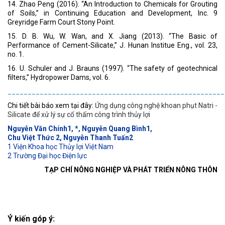
14. Zhao Peng (2016). “An Introduction to Chemicals for Grouting
of Soils,” in Continuing Education and Development, Inc. 9
Greyridge Farm Court Stony Point.
15. D. B. Wu, W. Wan, and X. Jiang (2013). “The Basic of
Performance of Cement-Silicate,” J. Hunan Institue Eng., vol. 23,
no. 1.
16. U. Schuler and J. Brauns (1997). “The safety of geotechnical
filters,” Hydropower Dams, vol. 6.
______________________________________________________
Chi tiết bài báo xem tại đây:
Ứng dụng công nghệ khoan phụt Natri -
Silicate để xử lý sự cố thấm công trình thủy lợi
Nguyễn Văn Chính1, *, Nguyễn Quang Bình1,
Chu Việt Thức 2, Nguyễn Thanh Tuấn2
1 Viện Khoa học Thủy lợi Việt Nam
2 Trường Đại học Điện lực
TẠP CHÍ NÔNG NGHIỆP VÀ PHÁT TRIỂN NÔNG THÔN
Ý kiến góp ý: