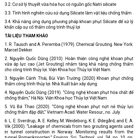
3.2. Cơ sở lý thuyết vữa hóa học có nguồn gốc Natri silicate
3.3. Tình hình nghiên cứu sử dụng Silicate làm vật liệu chống thấm
3.4. Khả năng ứng dụng phương pháp khoan phụt Silicate để xử lý
khẩn cấp sự cố thấm công trình thuỷ lợi
TÀI LIỆU THAM KHẢO
1. R. Tausch and A. Peremba (1979). Chemical Grouting. New York:
Marcel Dekker.
2. Nguyễn Quốc Dũng (2010). Hoàn thiện công nghệ khoan phụt
vữa áp lực cao (Jet Grouting) nhằm tăng khả năng chống thấm
cho công trình thủy lợi. Viện Khoa học Thủy lợi Việt Nam.
3. Nguyễn Cảnh Thái, Bùi Văn Trường (2020) Khoan phụt chống
thấm công trình thủy lợi. Nhà Xuất bản xây dựng.
4. Nguyễn Quốc Dũng (2019). “Công nghệ khoan phụt hóa chất để
chống thấm,” Hà Nội. Viện Khoa học Thủy lợi Việt Nam.
5. Vũ Bá Thao (2020). “Công nghệ khoan phụt nứt nẻ thủy lực
chống thấm đập đất,” Vietnam Acad. Water Resour., no. July.
6. L. E. Sverdrup, A. E. Kelley, M. Weideborg, K. E. Ødegård, and E. A.
Vik (2000). “Leakage of chemicals from two grouting agents used
in tunnel construction in Norway: Monitoring results from the
tunnel Romeriksporten,” Environ. Sci. Technol., vol. 34, no. 10, pp.