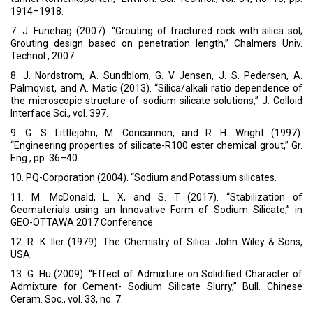
1914–1918.
7. J. Funehag (2007). “Grouting of fractured rock with silica sol;
Grouting design based on penetration length,” Chalmers Univ.
Technol., 2007.
8. J. Nordstrom, A. Sundblom, G. V Jensen, J. S. Pedersen, A.
Palmqvist, and A. Matic (2013). “Silica/alkali ratio dependence of
the microscopic structure of sodium silicate solutions,” J. Colloid
Interface Sci., vol. 397.
9. G. S. Littlejohn, M. Concannon, and R. H. Wright (1997).
“Engineering properties of silicate-R100 ester chemical grout,” Gr.
Eng., pp. 36–40.
10. PQ-Corporation (2004). “Sodium and Potassium silicates.
11. M. McDonald, L. X, and S. T (2017). “Stabilization of
Geomaterials using an Innovative Form of Sodium Silicate,” in
GEO-OTTAWA 2017 Conference.
12. R. K. Iler (1979). The Chemistry of Silica. John Wiley & Sons,
USA.
13. G. Hu (2009). “Effect of Admixture on Solidified Character of
Admixture for Cement- Sodium Silicate Slurry,” Bull. Chinese
Ceram. Soc., vol. 33, no. 7.