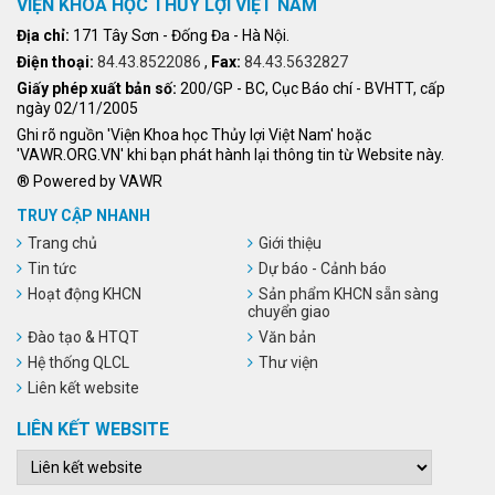
VIỆN KHOA HỌC THỦY LỢI VIỆT NAM
Địa chỉ:
171 Tây Sơn - Đống Đa - Hà Nội.
Điện thoại:
84.43.8522086
,
Fax:
84.43.5632827
Giấy phép xuất bản số:
200/GP - BC, Cục Báo chí - BVHTT, cấp
ngày 02/11/2005
Ghi rõ nguồn 'Viện Khoa học Thủy lợi Việt Nam' hoặc
'VAWR.ORG.VN' khi bạn phát hành lại thông tin từ Website này.
® Powered by VAWR
TRUY CẬP NHANH
Trang chủ
Giới thiệu
Tin tức
Dự báo - Cảnh báo
Hoạt động KHCN
Sản phẩm KHCN sẵn sàng
chuyển giao
Đào tạo & HTQT
Văn bản
Hệ thống QLCL
Thư viện
Liên kết website
LIÊN KẾT WEBSITE