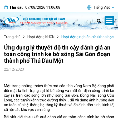
Thứ sáu
,
07/08/2026
11:06:09
Tiếng Việt
Trang chủ
Hoạt động KHCN
Hoạt động nghiên cứu khoa học
Ứng dụng lý thuyết độ tin cậy đánh giá an
toàn công trình kè bờ sông Sài Gòn đoạn
thành phố Thủ Dầu Một
22/12/2023
Một trong những thách thức mà các tỉnh vùng Nam Bộ đang phải
đối mặt là tình trạng sạt lở bờ sông và mất ổn định công trình kè
xảy ra trên các sông lớn như sông Sài Gòn, Đồng Nai, sông Cửu
Long, các tuyến kênh trục đường thủy,… đã và đang ảnh hưởng đến
an toàn của hệ thống hạ tầng kỹ thuật và ổn định dân sinh, kinh tế,
xã hội các khu vực ven sông.
Bài viết giới thiệu kết quả đánh giá an toàn công trình kè bờ sông