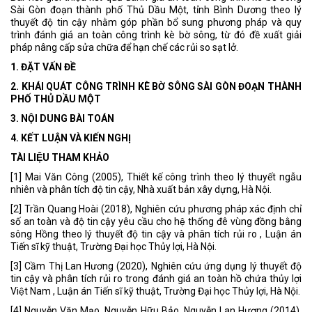
Sài Gòn đoạn thành phố Thủ Dầu Một, tỉnh Bình Dương theo lý
thuyết độ tin cậy nhằm góp phần bổ sung phương pháp và quy
trình đánh giá an toàn công trình kè bờ sông, từ đó đề xuất giải
pháp nâng cấp sửa chữa để hạn chế các rủi so sạt lở.
1. ĐẶT VẤN ĐỀ
2. KHÁI QUÁT CÔNG TRÌNH KÈ BỜ SÔNG SÀI GÒN ĐOẠN THÀNH
PHỐ THỦ DẦU MỘT
3. NỘI DUNG BÀI TOÁN
4. KẾT LUẬN VÀ KIẾN NGHỊ
TÀI LIỆU THAM KHẢO
[1] Mai Văn Công (2005), Thiết kế công trình theo lý thuyết ngẫu
nhiên và phân tích độ tin cậy, Nhà xuất bản xây dựng, Hà Nội.
[2] Trần Quang Hoài (2018), Nghiên cứu phương pháp xác định chỉ
số an toàn và độ tin cậy yêu cầu cho hệ thống đê vùng đồng bằng
sông Hồng theo lý thuyết độ tin cậy và phân tích rủi ro , Luận án
Tiến sĩ kỹ thuật, Trường Đại học Thủy lợi, Hà Nội.
[3] Cầm Thị Lan Hương (2020), Nghiên cứu ứng dụng lý thuyết độ
tin cậy và phân tích rủi ro trong đánh giá an toàn hồ chứa thủy lợi
Việt Nam , Luận án Tiến sĩ kỹ thuật, Trường Đại học Thủy lợi, Hà Nội.
[4] Nguyễn Văn Mạo, Nguyễn Hữu Bảo, Nguyễn Lan Hương (2014),