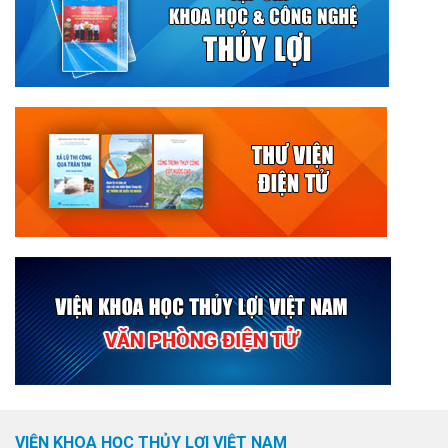
VIỆN KHOA HỌC THỦY LỢI VIỆT NAM