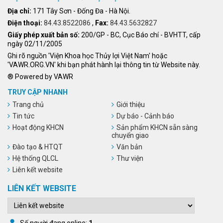
Địa chỉ:
171 Tây Sơn - Đống Đa - Hà Nội.
Điện thoại:
84.43.8522086
,
Fax:
84.43.5632827
Giấy phép xuất bản số:
200/GP - BC, Cục Báo chí - BVHTT, cấp
ngày 02/11/2005
Ghi rõ nguồn 'Viện Khoa học Thủy lợi Việt Nam' hoặc
'VAWR.ORG.VN' khi bạn phát hành lại thông tin từ Website này.
® Powered by VAWR
TRUY CẬP NHANH
Trang chủ
Giới thiệu
Tin tức
Dự báo - Cảnh báo
Hoạt động KHCN
Sản phẩm KHCN sẵn sàng
chuyển giao
Đào tạo & HTQT
Văn bản
Hệ thống QLCL
Thư viện
Liên kết website
LIÊN KẾT WEBSITE
Số người đang online:
1