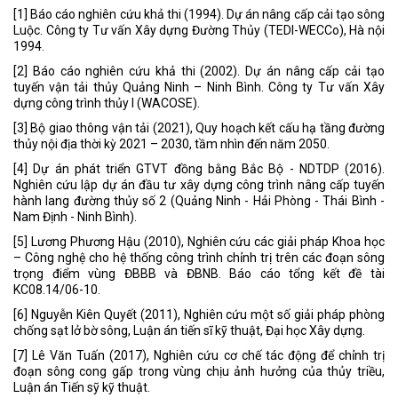
[1] Báo cáo nghiên cứu khả thi (1994). Dự án nâng cấp cải tạo sông
Luộc. Công ty Tư vấn Xây dựng Đường Thủy (TEDI-WECCo), Hà nội
1994.
[2] Báo cáo nghiên cứu khả thi (2002). Dự án nâng cấp cải tạo
tuyến vận tải thủy Quảng Ninh – Ninh Bình. Công ty Tư vấn Xây
dựng công trình thủy I (WACOSE).
[3] Bộ giao thông vận tải (2021), Quy hoạch kết cấu hạ tầng đường
thủy nội địa thời kỳ 2021 – 2030, tầm nhìn đến năm 2050.
[4] Dự án phát triển GTVT đồng bằng Bắc Bộ - NDTDP (2016).
Nghiên cứu lập dự án đầu tư xây dựng công trình nâng cấp tuyến
hành lang đường thủy số 2 (Quảng Ninh - Hải Phòng - Thái Bình -
Nam Định - Ninh Bình).
[5] Lương Phương Hậu (2010), Nghiên cứu các giải pháp Khoa học
– Công nghệ cho hệ thống công trình chỉnh trị trên các đoạn sông
trọng điểm vùng ĐBBB và ĐBNB. Báo cáo tổng kết đề tài
KC08.14/06-10.
[6] Nguyễn Kiên Quyết (2011), Nghiên cứu một số giải pháp phòng
chống sạt lở bờ sông, Luận án tiến sĩ kỹ thuật, Đại học Xây dựng.
[7] Lê Văn Tuấn (2017), Nghiên cứu cơ chế tác động để chỉnh trị
đoạn sông cong gấp trong vùng chịu ảnh hưởng của thủy triều,
Luận án Tiến sỹ kỹ thuật.