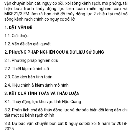
vận chuyển bùn cát, nguy cơ bồi, xói sông kênh rạch, mô phỏng, tái
hiện bức tranh thủy động lực trên toàn miền nghiên cứu và
MIKE21/3 FM làm rõ hơn chế độ thủy động lực 2 chiều tại một số
sông kênh rạch chính có nguy cơ xói lở.
1. ĐẶT VẤN ĐỀ
1.1. Giới thiệu
1.2. Vấn đề cần giải quyết
2. PHƯƠNG PHÁP NGHIÊN CỨU & DỮ LIỆU SỬ DỤNG
2.1. Phương pháp nghiên cứu
2.2. Thiết lập mô hình số
2.3. Các kịch bản tính toán
2.4. Hiệu chỉnh & kiểm định mô hình
3. KẾT QUẢ TÍNH TOÁN VÀ THẢO LUẬN
3.1. Thủy động lực khu vực tỉnh Hậu Giang
3.2. Phân tích chế độ thủy động lực và dự báo biến đổi lòng dẫn chi
tiết một số kênh rạch chính
3.3. Dự báo vận chuyển bùn cát & nguy cơ bồi xói 8 năm từ 2018-
2025