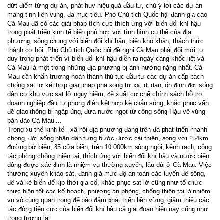
dứt điểm từng dự án, phát huy hiệu quả đầu tư, chú ý tới các dự án
mang tính liên vùng, đa mục tiêu. Phó Chủ tịch Quốc hội đánh giá cao
Cà Mau đã có các giải pháp tích cực thích ứng với biến đổi khí hậu
trong phát triển kinh tế biển phù hợp với tình hình cụ thể của địa
phương, sống chung với biến đổi khí hậu, biến khó khăn, thách thức
thành cơ hội. Phó Chủ tịch Quốc hội đề nghị Cà Mau phải đổi mới tư
duy trong phát triển vì biến đổi khí hậu diễn ra ngày càng khốc liệt và
Cà Mau là một trong những địa phương bị ảnh hưởng nặng nhất. Cà
Mau cần khẩn trương hoàn thành thủ tục đầu tư các dự án cấp bách
chống sạt lở kết hợp giải pháp phá sóng từ xa, di dân, ổn định đời sống
dân cư khu vực sạt lở nguy hiểm, đề xuất cơ chế chính sách hỗ trợ
doanh nghiệp đầu tư phong điện kết hợp kè chắn sóng, khắc phục vấn
đề giao thông bị ngập úng, đưa nước ngọt từ cống sông Hậu về vùng
bán đảo Cà Mau,...
Trong xu thế kinh tế - xã hội địa phương đang trên đà phát triển nhanh
chóng, đời sống nhân dân từng bước được cải thiện, song với 254km
đường bờ biển, 85 cửa biển, trên 10.000km sông ngòi, kênh rạch, công
tác phòng chống thiên tai, thích ứng với biến đổi khí hậu và nước biển
dâng được xác định là nhiệm vụ thường xuyên, lâu dài ở Cà Mau. Việc
thường xuyên khảo sát, đánh giá mức độ an toàn các tuyến đê sông,
đê và kè biển để kịp thời gia cố, khắc phục sạt lở cũng như tổ chức
thực hiện tốt các kế hoạch, phương án phòng, chống thiên tai là nhiệm
vụ vô cùng quan trọng để bảo đảm phát triển bền vững, giảm thiểu các
tác động tiêu cực của biến đổi khí hậu cả giai đoạn hiện nay cũng như
trong tương lai.