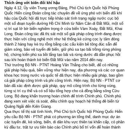
Thích ứng với biến đổi khí hậu
Ngày 4.12, Ủy viên Trung ương Đảng, Phó Chủ tịch Quốc hội Phùng
Quốc Hiển cùng Đoàn công tác chuyên đề về ứng phó với biến đổi khí
hậu của Quốc hội đã trực tiếp khảo sát tình trạng ngập nước cục bộ
một số đoạn tuyến đường Hồ Chí Minh từ Năm Căn đi Đất Mũi, một số
vị trí sạt lở bờ biển nghiêm trọng ở cửa biển Vàm Xoáy, Đất Mũi, Khai
Long. Đoàn công tác đã thị sát một số giải pháp công trình đang được
thực hiện với công nghệ mới như hệ thống kè cứng cọc ly tâm đóng
thành 2 hàng hay kè trụ rỗng bằng các cấu kiện bê tông đúc sẵn để
giảm sóng, bảo vệ tuyến đê biển, giữ phù sa tạo bãi trồng rừng phòng
hộ, chứng kiến phù sa bồi lắng tạo bãi và rừng đước đã dần phục hồi
sau khi hoàn thành kè biển Đất Mũi vào năm 2014 đến nay.
Thứ trưởng Bộ NN - PTNT Hoàng Văn Thắng cho biết, để có những
giải pháp hiệu quả, bền vững như hiện nay, địa phương và các cơ quan
khoa học trong nước và quốc tế đã thực hiện nhiều giải pháp, bao gồm
cả giải pháp công trình và phi công trình. Hiện nay, Bộ NN - PTNT cơ
bản đã xác định được giải pháp, quy mô công trình cho từng vùng,
từng vị trí cụ thể và có số liệu tổng hợp cho cả đồng bằng sông Cửu
Long. Bộ đang khẩn trương hoàn chỉnh để trình Chính phủ. Chính phủ
đang xem xét việc rà soát, điều chỉnh quy hoạch hệ thống đê biển từ
Quảng Ngãi đến Kiên Giang.
Qua thực tế thị sát tình hình, Phó Chủ tịch Quốc hội Phùng Quốc Hiển
yêu cầu Bộ NN - PTNT phải có phương án tổng thể, danh mục dự án
các tuyến đê, kè sông, biển, di dân khu vực thiên tai khẩn cấp, có phân
kỳ đầu tư, trật tự ưu tiên báo cáo Chính phủ bố trí vốn để hoàn thành