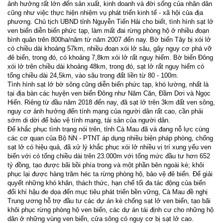
ảnh hưởng rất lớn đến sản xuất, kinh doanh và đời sống của nhân dân
cũng như việc thực hiện nhiệm vụ phát triển kinh tế - xã hội của địa
phương. Chủ tịch UBND tỉnh Nguyễn Tiến Hải cho biết, tình hình sạt lở
ven biển diễn biến phức tạp, làm mất đai rừng phòng hộ ở nhiều đoạn
bình quân trên 800ha/năm từ năm 2007 đến nay. Bờ biển Tây bị xói lở
có chiều dài khoảng 57km, nhiều đoạn xói lở sâu, gây nguy cơ phá vỡ
đê biển, trong đó, có khoảng 7,8km xói lở rất nguy hiểm. Bờ biển Đông
xói lở trên chiều dài khoảng 48km, trong đó, sạt lở rất nguy hiểm có
tổng chiều dài 24,5km, vào sâu trong đất liền từ 80 - 100m.
Tình hình sạt lở bờ sông cũng diễn biến phức tạp, khó lường, nhất là
tại địa bàn các huyện ven biển Đông như Năm Căn, Đầm Dơi và Ngọc
Hiển. Riêng từ đầu năm 2018 đến nay, đã sạt lở trên 3km đất ven sông,
nguy cơ ảnh hưởng đến tính mạng của người dân rất cao, cần phải
sớm di dời để bảo vệ tính mạng, tài sản của người dân.
Để khắc phục tình trạng nói trên, tỉnh Cà Mau đã và đang nỗ lực cùng
các cơ quan của Bộ NN - PTNT áp dụng nhiều biện pháp phòng, chống
sạt lở có hiệu quả, đã xử lý khắc phục xói lở nhiều vị trí xung yếu ven
biển với có tổng chiều dài trên 23.000m với tổng mức đầu tư hơn 652
tỷ đồng, tạo được bãi bồi phía trong và một phần bên ngoài kè; khôi
phục lại được hàng trăm héc ta rừng phòng hộ, bảo vệ đê biển. Để giải
quyết những khó khăn, thách thức, hạn chế tối đa tác động của biến
đổi khí hậu đe dọa đến mục tiêu phát triển bền vững, Cà Mau đề nghị
Trung ương hỗ trợ đầu tư các dự án kè chống sạt lở ven biển, tạo bãi
khôi phục rừng phòng hộ ven biển, các dự án tái định cư cho những hộ
dân ở những vùng ven biển, cửa sông có nguy cơ bị sạt lở cao.