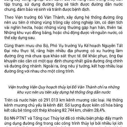
tập trung, sử dụng đường ống sẽ tách được đường dẫn nước
chung, đảm bảo vệ sinh và tránh được bệnh dịch.
Theo Viện trưởng Đỗ Văn Thành, xây dựng hệ thống đường ống
nên ưu tiên ở những vùng trồng cây công nghiệp lớn, có diện tích
vài nghìn hecta, hoặc những vùng thường gặp hạn hán, thiên tai.
Những khu vực đồng bằng, hoặc chủ động được về nguồn nước, có
thể xây dựng sau.
Cùng tham mưu cho Bộ, Phó Vụ trưởng Vụ Kế hoạch Nguyễn Tất
Đại nêu thực tế, rằng hiện nhiều địa phương có xu hướng làm
đường ống mà chưa qua khảo sát thực tế. Để khắc phục, ông Đại
khuyến cáo cần có một quy định chung nhất giữa đường ống chính
và đường ống nhánh. Ngoài ra, ông nêu ý tưởng, kết hợp nhiều loại
đường ống với nhau cho một công trình.
Viện trưởng Viện Quy hoạch thủy lợi Đỗ Văn Thành chỉ ra những
khu vực nên ưu tiên xây dựng hệ thống ống dẫn nước
Trên cả nước hiện có 291.013 km kênh mương các loại. Hệ thống
kênh mương chủ yếu là kênh đất. Số lượng được kiên cố hóa bằng
kết cấu bê tông cốt thép khoảng 82.744 km, chiếm 28,4%.
Bộ NN-PTNT và Tổng cục Thủy lợi đã có nhiều biện pháp đẩy mạnh
ứng dụng đường ống trong các công trình thủy lợi bởi nhiều lợi ích