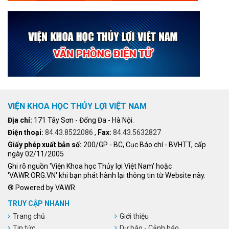
VIỆN KHOA HỌC THỦY LỢI VIỆT NAM
Địa chỉ:
171 Tây Sơn - Đống Đa - Hà Nội.
Điện thoại:
84.43.8522086
,
Fax:
84.43.5632827
Giấy phép xuất bản số:
200/GP - BC, Cục Báo chí - BVHTT, cấp
ngày 02/11/2005
Ghi rõ nguồn 'Viện Khoa học Thủy lợi Việt Nam' hoặc
'VAWR.ORG.VN' khi bạn phát hành lại thông tin từ Website này.
® Powered by VAWR
TRUY CẬP NHANH
Trang chủ
Giới thiệu
Tin tức
Dự báo - Cảnh báo