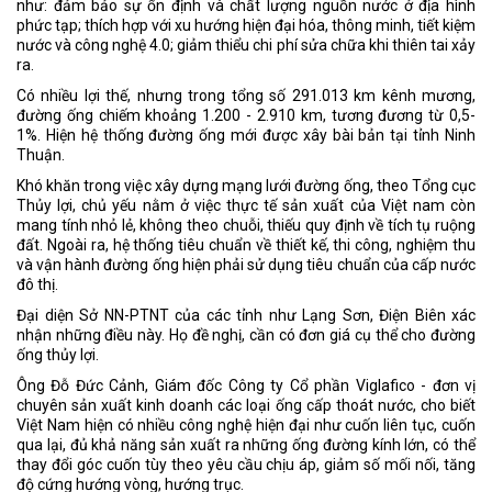
như: đảm bảo sự ổn định và chất lượng nguồn nước ở địa hình
phức tạp; thích hợp với xu hướng hiện đại hóa, thông minh, tiết kiệm
nước và công nghệ 4.0; giảm thiểu chi phí sửa chữa khi thiên tai xảy
ra.
Có nhiều lợi thế, nhưng trong tổng số 291.013 km kênh mương,
đường ống chiếm khoảng 1.200 - 2.910 km, tương đương từ 0,5-
1%. Hiện hệ thống đường ống mới được xây bài bản tại tỉnh Ninh
Thuận.
Khó khăn trong việc xây dựng mạng lưới đường ống, theo Tổng cục
Thủy lợi, chủ yếu nằm ở việc thực tế sản xuất của Việt nam còn
mang tính nhỏ lẻ, không theo chuỗi, thiếu quy định về tích tụ ruộng
đất. Ngoài ra, hệ thống tiêu chuẩn về thiết kế, thi công, nghiệm thu
và vận hành đường ống hiện phải sử dụng tiêu chuẩn của cấp nước
đô thị.
Đại diện Sở NN-PTNT của các tỉnh như Lạng Sơn, Điện Biên xác
nhận những điều này. Họ đề nghị, cần có đơn giá cụ thể cho đường
ống thủy lợi.
Ông Đỗ Đức Cảnh, Giám đốc Công ty Cổ phần Viglafico - đơn vị
chuyên sản xuất kinh doanh các loại ống cấp thoát nước, cho biết
Việt Nam hiện có nhiều công nghệ hiện đại như cuốn liên tục, cuốn
qua lại, đủ khả năng sản xuất ra những ống đường kính lớn, có thể
thay đổi góc cuốn tùy theo yêu cầu chịu áp, giảm số mối nối, tăng
độ cứng hướng vòng, hướng trục.