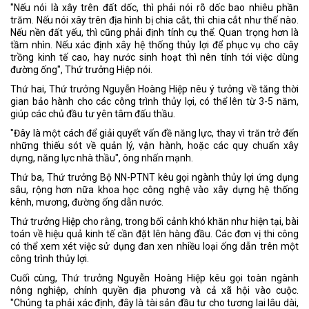
"Nếu nói là xây trên đất dốc, thì phải nói rõ dốc bao nhiêu phần
trăm. Nếu nói xây trên địa hình bị chia cắt, thì chia cắt như thế nào.
Nếu nền đất yếu, thì cũng phải định tính cụ thể. Quan trọng hơn là
tầm nhìn. Nếu xác định xây hệ thống thủy lợi để phục vụ cho cây
trồng kinh tế cao, hay nước sinh hoạt thì nên tính tới việc dùng
đường ống", Thứ trưởng Hiệp nói.
Thứ hai, Thứ trưởng Nguyễn Hoàng Hiệp nêu ý tưởng về tăng thời
gian bảo hành cho các công trình thủy lợi, có thể lên từ 3-5 năm,
giúp các chủ đầu tư yên tâm đấu thầu.
"Đây là một cách để giải quyết vấn đề năng lực, thay vì trăn trở đến
những thiếu sót về quản lý, vận hành, hoặc các quy chuẩn xây
dựng, năng lực nhà thầu", ông nhấn mạnh.
Thứ ba, Thứ trưởng Bộ NN-PTNT kêu gọi ngành thủy lợi ứng dụng
sâu, rộng hơn nữa khoa học công nghệ vào xây dựng hệ thống
kênh, mương, đường ống dẫn nước.
Thứ trưởng Hiệp cho rằng, trong bối cảnh khó khăn như hiện tại, bài
toán về hiệu quả kinh tế cần đặt lên hàng đầu. Các đơn vị thi công
có thể xem xét việc sử dụng đan xen nhiều loại ống dẫn trên một
công trình thủy lợi.
Cuối cùng, Thứ trưởng Nguyễn Hoàng Hiệp kêu gọi toàn ngành
nông nghiệp, chính quyền địa phương và cả xã hội vào cuộc.
"Chúng ta phải xác định, đây là tài sản đầu tư cho tương lai lâu dài,