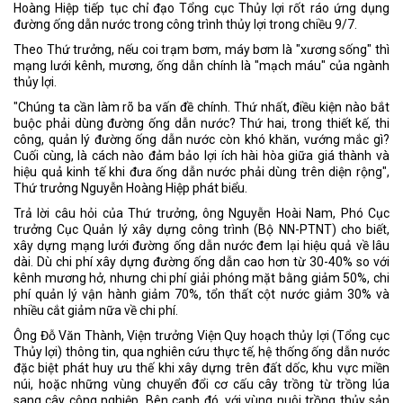
Hoàng Hiệp tiếp tục chỉ đạo Tổng cục Thủy lợi rốt ráo ứng dụng
đường ống dẫn nước trong công trình thủy lợi trong chiều 9/7.
Theo Thứ trưởng, nếu coi trạm bơm, máy bơm là "xương sống" thì
mạng lưới kênh, mương, ống dẫn chính là "mạch máu" của ngành
thủy lợi.
"Chúng ta cần làm rõ ba vấn đề chính. Thứ nhất, điều kiện nào bắt
buộc phải dùng đường ống dẫn nước? Thứ hai, trong thiết kế, thi
công, quản lý đường ống dẫn nước còn khó khăn, vướng mắc gì?
Cuối cùng, là cách nào đảm bảo lợi ích hài hòa giữa giá thành và
hiệu quả kinh tế khi đưa ống dẫn nước phải dùng trên diện rộng",
Thứ trưởng Nguyễn Hoàng Hiệp phát biểu.
Trả lời câu hỏi của Thứ trưởng, ông Nguyễn Hoài Nam, Phó Cục
trưởng Cục Quản lý xây dựng công trình (Bộ NN-PTNT) cho biết,
xây dựng mạng lưới đường ống dẫn nước đem lại hiệu quả về lâu
dài. Dù chi phí xây dựng đường ống dẫn cao hơn từ 30-40% so với
kênh mương hở, nhưng chi phí giải phóng mặt bằng giảm 50%, chi
phí quản lý vận hành giảm 70%, tổn thất cột nước giảm 30% và
nhiều cắt giảm nữa về chi phí.
Ông Đỗ Văn Thành, Viện trưởng Viện Quy hoạch thủy lợi (Tổng cục
Thủy lợi) thông tin, qua nghiên cứu thực tế, hệ thống ống dẫn nước
đặc biệt phát huy ưu thế khi xây dựng trên đất dốc, khu vực miền
núi, hoặc những vùng chuyển đổi cơ cấu cây trồng từ trồng lúa
sang cây công nghiệp. Bên cạnh đó, với vùng nuôi trồng thủy sản